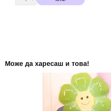
Балон
фолио"
Коте
"
-
45
см
Може да харесаш и това!