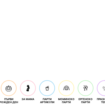
🎂
🤰
🥤
👰
🥂
ПЪРВИ
ЗА МАМА
ПАРТИ
МОМИНСКО
ЕРГЕНСКО
ПРАЗ
И
РОЖДЕН ДЕН
АРТИКУЛИ
ПАРТИ
ПАРТИ
ТЕ