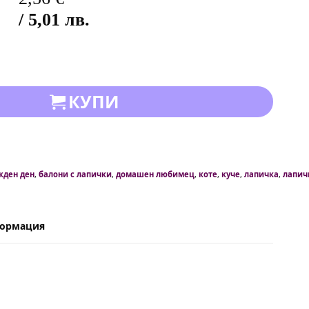
/ 5,01 лв.
КУПИ
жден ден
,
балони с лапички
,
домашен любимец
,
коте
,
куче
,
лапичка
,
лапич
формация