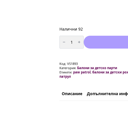
Налични 92
количество
за
Сет
от
балони
латекс
-
Код:
VS1893
12
Категория:
Балони за детско парти
броя
Етикети:
paw patrol
,
балони за детски ро
микс
патрул
-
Лапички
Описание
Допълнителна ин