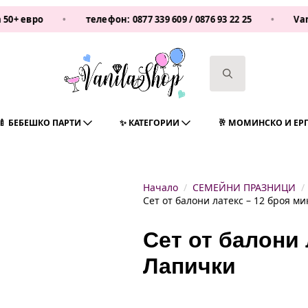
о
•
телефон:
0877 339 609
/
0876 93 22 25
•
Vanilashop
Search
for:
🍼 БЕБЕШКО ПАРТИ
✨ КАТЕГОРИИ
🥂 МОМИНСКО И ЕР
Начало
СЕМЕЙНИ ПРАЗНИЦИ
Сет от балони латекс – 12 броя ми
Сет от балони 
Лапички