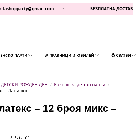
party@gmail.com
•
БЕЗПЛАТНА ДОСТАВКА ЗА 1 РАБ 
ГЕНСКО ПАРТИ
🎉 ПРАЗНИЦИ И ЮБИЛЕЙ
💍 СВАТБИ
ДЕТСКИ РОЖДЕН ДЕН
Балони за детско парти
кс – Лапички
латекс – 12 броя микс –
2,56
€