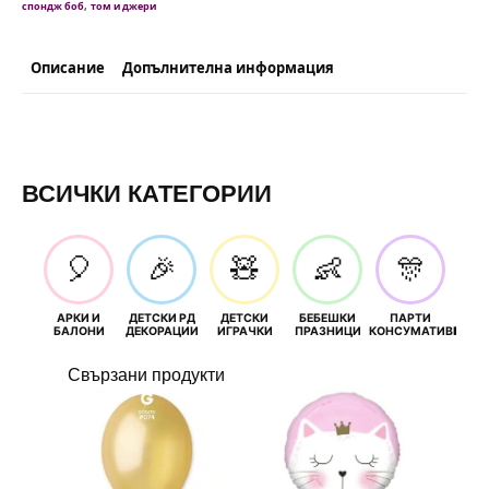
,
спондж боб
том и джери
100
броя
Описание
Допълнителна информация
ВСИЧКИ КАТЕГОРИИ
🎈
🎉
🧸
👶
🎊
АРКИ И
ДЕТСКИ РД
ДЕТСКИ
БЕБЕШКИ
ПАРТИ
П
БАЛОНИ
ДЕКОРАЦИИ
ИГРАЧКИ
ПРАЗНИЦИ
КОНСУМАТИВИ
РОЖД
Свързани продукти