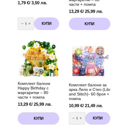
1,79
€
/ 3,50 лв.
части + помпа
13,29
€
/ 25,99 лв.
количество
за
КУПИ
КУПИ
Балон
Фолио
Бейби
Шарк
-
"
Baby
Shark
"
-
36
см
+
дръжка
Комплект балони
Комплект балони за
Happy Birthday с
арка Лило и Стич (Lilo
маргаритки – 80
and Stitch)- 60 броя +
части + помпа
помпа
13,29
€
/ 25,99 лв.
10,99
€
/ 21,49 лв.
количество
за
КУПИ
КУПИ
Комплект
балони