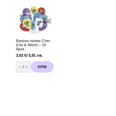
за
арка
Лило
и
Стич
(Lilo
and
Stitch)-
60
броя
+
помпа
Балони латекс Стич
(Lilo & Stitch) – 10
броя
3,02
€
/ 5,91 лв.
количество
за
КУПИ
Балони
латекс
Стич
(Lilo
&
Stitch)
-
10
броя