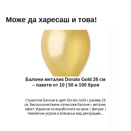
Може да харесаш и това!
Балони металик Dorato Gold 26 см
Зъб
– пакети от 10 | 50 и 100 броя
Зъбче 
и ор
Страхотни балони в цвят Dorato Gold с размер 26
забав
см. Висококачествени латексови балони с металик
ефект. Идеални за изработката на арки | фигури |
тематични украси и всякакъв вид декорации.…