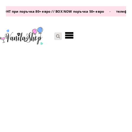
НТ при поръчка 80+ евро // BOX NOW поръчка 50+ евро
•
телефон:
087
Search
for: