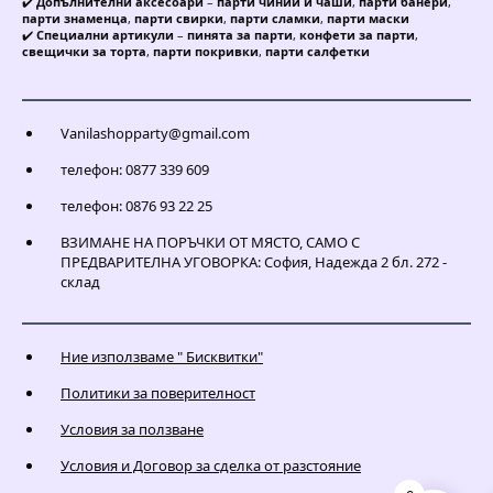
✔️
Допълнителни аксесоари
–
парти чинии и чаши
,
парти банери
,
парти знаменца
,
парти свирки
,
парти сламки
,
парти маски
✔️
Специални артикули
–
пинята за парти
,
конфети за парти
,
свещички за торта
,
парти покривки
,
парти салфетки
Vanilashopparty@gmail.com
телефон: 0877 339 609
телефон: 0876 93 22 25
ВЗИМАНЕ НА ПОРЪЧКИ ОТ МЯСТО, САМО С
ПРЕДВАРИТЕЛНА УГОВОРКА: София, Надежда 2 бл. 272 -
склад
Ние използваме " Бисквитки"
Политики за поверителност
Условия за ползване
Условия и Договор за сделка от разстояние