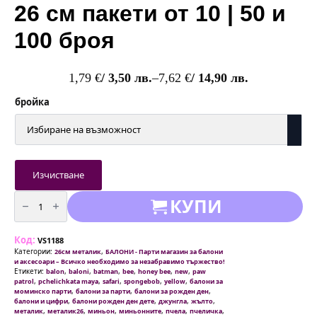
26 см пакети от 10 | 50 и
100 броя
1,79
€
/ 3,50 лв.
–
7,62
€
/ 14,90 лв.
Price
range:
бройка
1,79 €
/
3,50 лв.
through
7,62 €
Изчистване
/
количество
КУПИ
14,90 лв.
за
Балони
металик
Жълти
Код:
-
VS1188
26
Категории:
,
26см металик
БАЛОНИ - Парти магазин за балони
см
и аксесоари – Всичко необходимо за незабравимо тържество!
пакети
Етикети:
,
,
,
,
,
,
balon
baloni
batman
bee
honey bee
new
paw
от
,
,
,
,
,
patrol
pchelichkata maya
safari
spongebob
yellow
балони за
10
,
,
,
моминско парти
балони за парти
балони за рожден ден
|
,
,
,
,
балони и цифри
балони рожден ден дете
джунгла
жълто
50
,
,
,
,
,
,
металик
металик26
миньон
миньонните
пчела
пчеличка
и