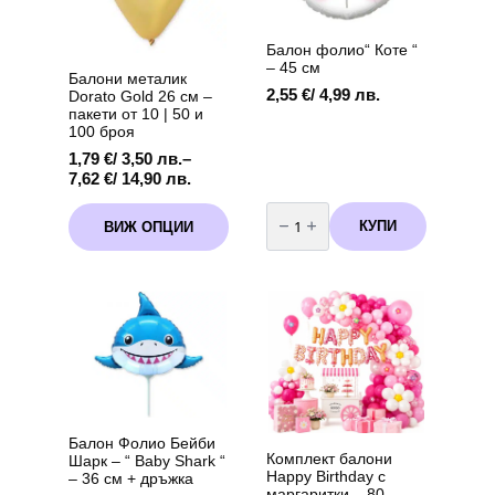
Балон фолио“ Коте “
– 45 см
Балони металик
2,55
€
/ 4,99 лв.
Dorato Gold 26 см –
пакети от 10 | 50 и
100 броя
1,79
€
/ 3,50 лв.
–
Price
7,62
€
/ 14,90 лв.
range:
количество
This
1,79 €
за
КУПИ
ВИЖ ОПЦИИ
product
Балон
/
фолио"
has
3,50 лв.
Коте
multiple
through
"
variants.
-
7,62 €
45
The
/
см
options
14,90 лв.
may
be
chosen
on
the
Балон Фолио Бейби
product
Комплект балони
Шарк – “ Baby Shark “
page
Happy Birthday с
– 36 см + дръжка
маргаритки – 80