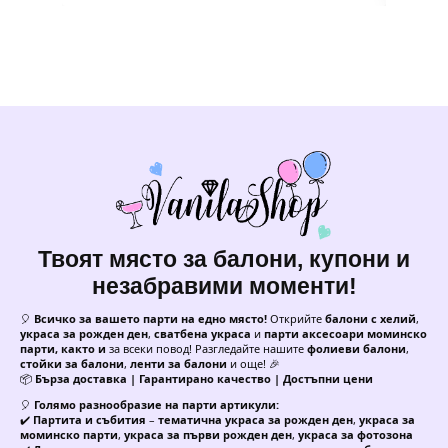
Твоят място за балони, купони и
незабравими моменти!
🎈
Всичко за вашето парти на едно място!
Открийте
балони с хелий
,
украса за рожден ден
,
сватбена украса
и
парти аксесоари моминско
парти, както и
за всеки повод! Разгледайте нашите
фолиеви балони
,
стойки за балони
,
ленти за балони
и още! 🎉
📦
Бърза доставка | Гарантирано качество | Достъпни цени
🎈
Голямо разнообразие на парти артикули:
✔️
Партита и събития
–
тематична украса за рожден ден
,
украса за
моминско парти
,
украса за първи рожден ден
,
украса за фотозона