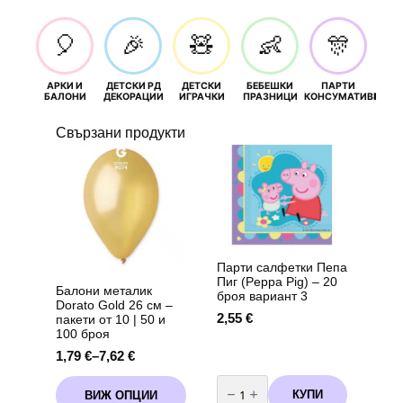
🎈
🎉
🧸
👶
🎊
АРКИ И
ДЕТСКИ РД
ДЕТСКИ
БЕБЕШКИ
ПАРТИ
П
БАЛОНИ
ДЕКОРАЦИИ
ИГРАЧКИ
ПРАЗНИЦИ
КОНСУМАТИВИ
РОЖД
Свързани продукти
Парти салфетки Пепа
Пиг (Peppa Pig) – 20
Балони металик
броя вариант 3
Dorato Gold 26 см –
2,55
€
пакети от 10 | 50 и
100 броя
1,79
€
–
7,62
€
Price
range:
количество
This
за
1,79 €
КУПИ
ВИЖ ОПЦИИ
product
Парти