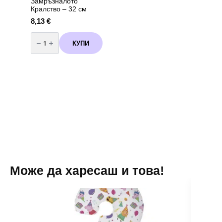
Замръзналото
Кралство – 32 см
8,13
€
количество
за
КУПИ
Пинята
“Frozen”
–
Замръзналото
Кралство
-
32
см
Може да харесаш и това!