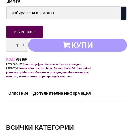
ЦИФРА
Изчистване
количество
КУПИ
за
Балон
цифра
в
Код:
светло
VS2160
син
Категории:
,
балони цифра
балони за 1ви рожден ден
цвят
Етикети:
,
,
,
,
,
,
balon folio
baloni
blue
Frozen
hello 30
paw patrol
от
,
,
,
,
pj masks
spiderman
балони за рожден ден
балони цифра
0
,
,
,
миньон
миньонните
първи рожден ден
син
до
9
-
81
Описание
Допълнителна информация
см
ВСИЧКИ КАТЕГОРИИ