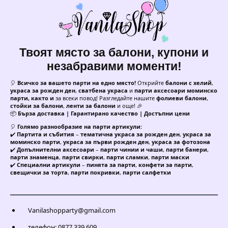
Твоят място за балони, купони и
незабравими моменти!
🎈
Всичко за вашето парти на едно място!
Открийте
балони с хелий
,
украса за рожден ден
,
сватбена украса
и
парти аксесоари моминско
парти, както и
за всеки повод! Разгледайте нашите
фолиеви балони
,
стойки за балони
,
ленти за балони
и още! 🎉
📦
Бърза доставка | Гарантирано качество | Достъпни цени
🎈
Голямо разнообразие на парти артикули:
✔️
Партита и събития
–
тематична украса за рожден ден
,
украса за
моминско парти
,
украса за първи рожден ден
,
украса за фотозона
✔️
Допълнителни аксесоари
–
парти чинии и чаши
,
парти банери
,
парти знаменца
,
парти свирки
,
парти сламки
,
парти маски
✔️
Специални артикули
–
пинята за парти
,
конфети за парти
,
свещички за торта
,
парти покривки
,
парти салфетки
Vanilashopparty@gmail.com
телефон: 0877 339 609