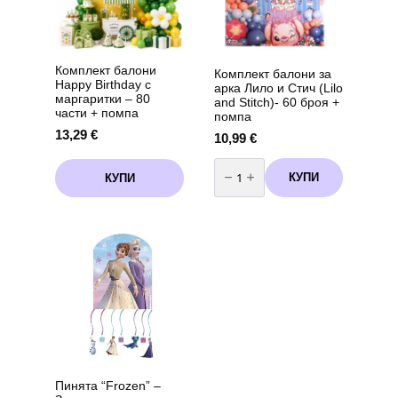
36
см
+
дръжка
Комплект балони
Комплект балони за
Happy Birthday с
арка Лило и Стич (Lilo
маргаритки – 80
and Stitch)- 60 броя +
части + помпа
помпа
13,29
€
10,99
€
количество
за
КУПИ
КУПИ
Комплект
балони
за
арка
Лило
и
Стич
(Lilo
and
Stitch)-
60
броя
+
помпа
Пинята “Frozen” –