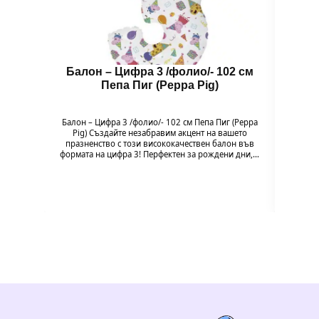
Балон – Цифра 3 /фолио/- 102 см
Бал
Пепа Пиг (Peppa Pig)
Балон – Цифра 3 /фолио/- 102 см Пепа Пиг (Peppa
Балон 
Pig) Създайте незабравим акцент на вашето
Pig
празненство с този висококачествен балон във
празн
формата на цифра 3! Перфектен за рождени дни,…
формат