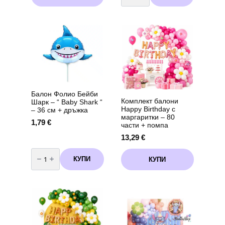
through
салфетки
has
Пепа
7,62 €
multiple
Пиг
variants.
(Peppa
Pig)
The
-
options
20
may
броя
вариант
be
3
chosen
on
the
Балон Фолио Бейби
product
Комплект балони
Шарк – “ Baby Shark “
page
Happy Birthday с
– 36 см + дръжка
маргаритки – 80
1,79
€
части + помпа
13,29
€
количество
за
КУПИ
КУПИ
Балон
Фолио
Бейби
Шарк
-
"
Baby
Shark
"
-