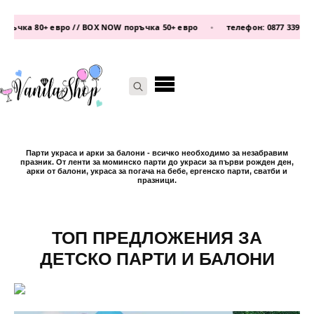
OX NOW поръчка 50+ евро
•
телефон:
0877 339 609
/
0876 93 22 25
•
V
Search
for:
Парти украса и арки за балони - всичко необходимо за незабравим
празник. От ленти за моминско парти до украси за първи рожден ден,
арки от балони, украса за погача на бебе, ергенско парти, сватби и
празници.
ТОП ПРЕДЛОЖЕНИЯ ЗА
ДЕТСКО ПАРТИ И БАЛОНИ