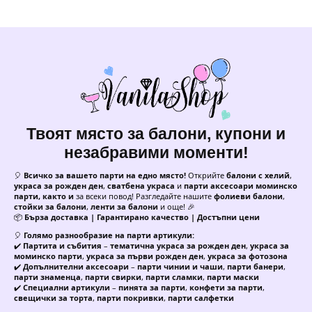
Твоят място за балони, купони и
незабравими моменти!
🎈
Всичко за вашето парти на едно място!
Открийте
балони с хелий
,
украса за рожден ден
,
сватбена украса
и
парти аксесоари моминско
парти, както и
за всеки повод! Разгледайте нашите
фолиеви балони
,
стойки за балони
,
ленти за балони
и още! 🎉
📦
Бърза доставка | Гарантирано качество | Достъпни цени
🎈
Голямо разнообразие на парти артикули:
✔️
Партита и събития
–
тематична украса за рожден ден
,
украса за
моминско парти
,
украса за първи рожден ден
,
украса за фотозона
✔️
Допълнителни аксесоари
–
парти чинии и чаши
,
парти банери
,
парти знаменца
,
парти свирки
,
парти сламки
,
парти маски
✔️
Специални артикули
–
пинята за парти
,
конфети за парти
,
свещички за торта
,
парти покривки
,
парти салфетки