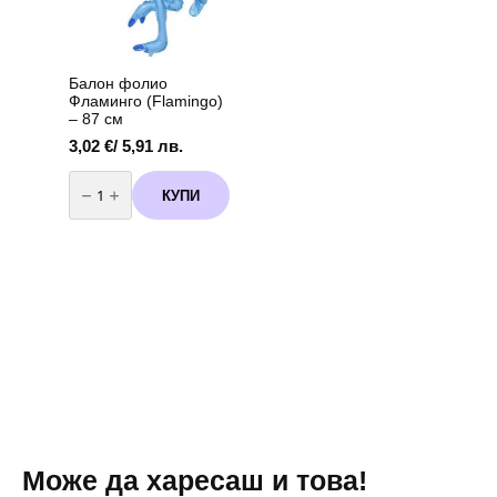
Балон фолио
Фламинго (Flamingo)
– 87 см
3,02
€
/ 5,91 лв.
количество
за
КУПИ
Балон
фолио
Фламинго
(Flamingo)
-
87
см
Може да харесаш и това!