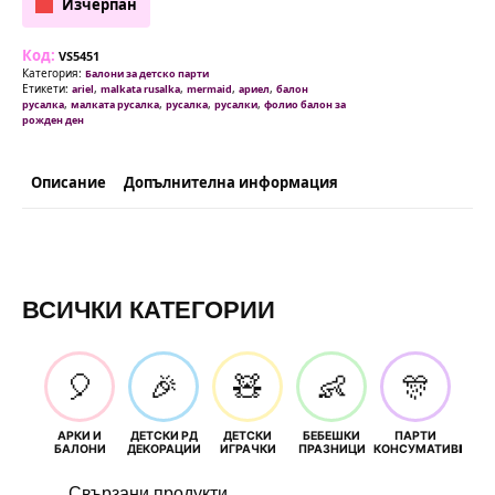
Изчерпан
Код:
VS5451
Категория:
Балони за детско парти
Етикети:
,
,
,
,
ariel
malkata rusalka
mermaid
ариел
балон
,
,
,
,
русалка
малката русалка
русалка
русалки
фолио балон за
рожден ден
Описание
Допълнителна информация
ВСИЧКИ КАТЕГОРИИ
🎈
🎉
🧸
👶
🎊
АРКИ И
ДЕТСКИ РД
ДЕТСКИ
БЕБЕШКИ
ПАРТИ
П
БАЛОНИ
ДЕКОРАЦИИ
ИГРАЧКИ
ПРАЗНИЦИ
КОНСУМАТИВИ
РОЖД
Свързани продукти