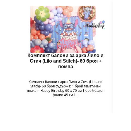
Комплект балони за арка Лило и
Бал
Стич (Lilo and Stitch)- 60 броя +
помпа
Гол
надув
въздух
Комплект балони с арка Лило и Стич (Lilo and
94 x 
Stitch)- 60 броя съдържа: 1 брой тематичен
плакат Happy Birthday 60 х 70 см 1 брой балон
фолио 45 см 1…