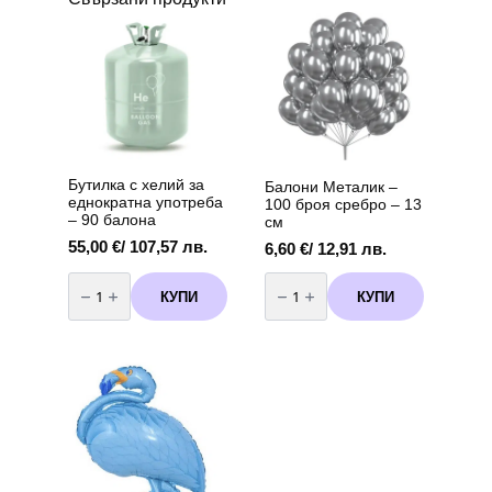
Бутилка с хелий за
Балони Металик –
еднократна употреба
100 броя сребро – 13
– 90 балона
см
55,00
€
/ 107,57 лв.
6,60
€
/ 12,91 лв.
количество
количество
за
за
КУПИ
КУПИ
Бутилка
Балони
с
Металик
хелий
-
за
100
еднократна
броя
употреба
сребро
-
-
90
13
балона
см