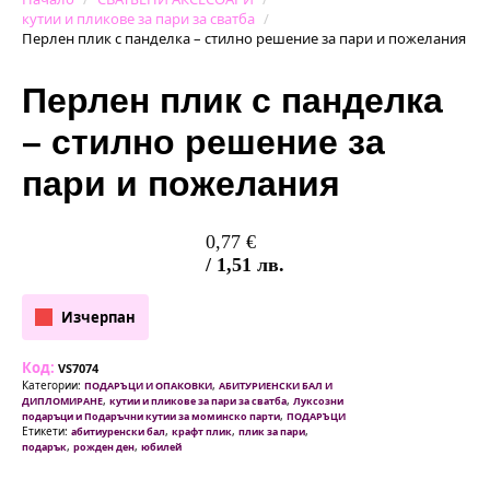
кутии и пликове за пари за сватба
Перлен плик с панделка – стилно решение за пари и пожелания
Перлен плик с панделка
– стилно решение за
пари и пожелания
0,77
€
/ 1,51 лв.
Изчерпан
Код:
VS7074
Категории:
,
ПОДАРЪЦИ И ОПАКОВКИ
АБИТУРИЕНСКИ БАЛ И
,
,
ДИПЛОМИРАНЕ
кутии и пликове за пари за сватба
Луксозни
,
подаръци и Подаръчни кутии за моминско парти
ПОДАРЪЦИ
Етикети:
,
,
,
абитиуренски бал
крафт плик
плик за пари
,
,
подарък
рожден ден
юбилей