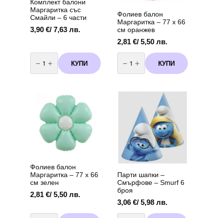
Комплект балони
Маргаритка със
Фолиев балон
Смайли – 6 части
Маргаритка – 77 х 66
3,90
€
/ 7,63 лв.
см оранжев
2,81
€
/ 5,50 лв.
количество
количество
за
за
КУПИ
КУПИ
Комплект
Фолиев
балони
балон
Маргаритка
Маргаритка
със
-
Смайли
77
–
х
6
66
части
см
оранжев
Фолиев балон
Маргаритка – 77 х 66
Парти шапки –
см зелен
Смърфoве – Smurf 6
броя
2,81
€
/ 5,50 лв.
3,06
€
/ 5,98 лв.
количество
количество