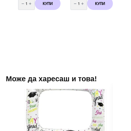
за
за
КУПИ
КУПИ
Фолиев
Парти
балон
шапки
Маргаритка
-
-
Смърфoве
77
-
х
Smurf
66
6
см
броя
зелен
Може да харесаш и това!