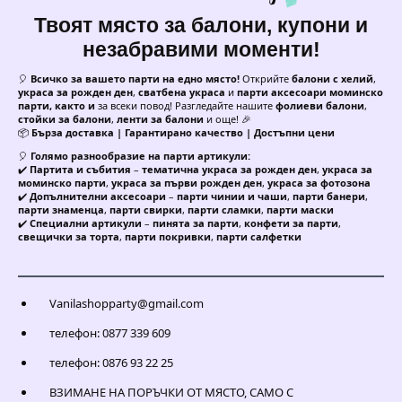
Твоят място за балони, купони и
незабравими моменти!
🎈
Всичко за вашето парти на едно място!
Открийте
балони с хелий
,
украса за рожден ден
,
сватбена украса
и
парти аксесоари моминско
парти, както и
за всеки повод! Разгледайте нашите
фолиеви балони
,
стойки за балони
,
ленти за балони
и още! 🎉
📦
Бърза доставка | Гарантирано качество | Достъпни цени
🎈
Голямо разнообразие на парти артикули:
✔️
Партита и събития
–
тематична украса за рожден ден
,
украса за
моминско парти
,
украса за първи рожден ден
,
украса за фотозона
✔️
Допълнителни аксесоари
–
парти чинии и чаши
,
парти банери
,
парти знаменца
,
парти свирки
,
парти сламки
,
парти маски
✔️
Специални артикули
–
пинята за парти
,
конфети за парти
,
свещички за торта
,
парти покривки
,
парти салфетки
Vanilashopparty@gmail.com
телефон: 0877 339 609
телефон: 0876 93 22 25
ВЗИМАНЕ НА ПОРЪЧКИ ОТ МЯСТО, САМО С