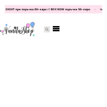
 ЕКОНТ при поръчка 80+ евро // BOX NOW поръчка 50+ евро
•
телефо
Search
for: