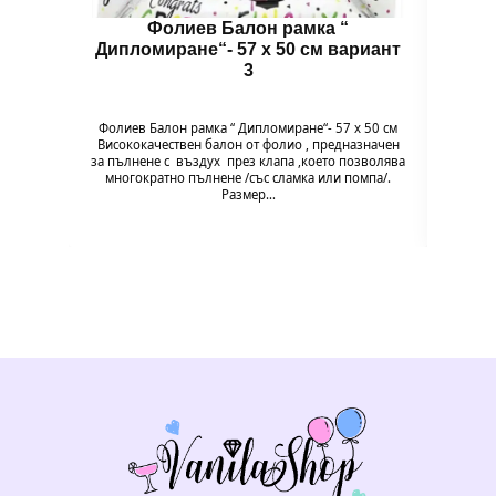
Фолиев Балон рамка “
Дипломиране“- 57 х 50 см вариант
Дипл
3
Фолиев Балон рамка “ Дипломиране“- 57 х 50 см
Фолие
Висококачествен балон от фолио , предназначен
Високо
за пълнене с въздух през клапа ,което позволява
за пъл
многократно пълнене /със сламка или помпа/.
мног
Размер…