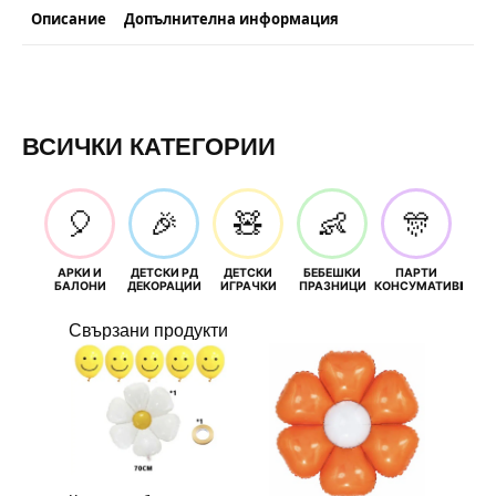
Описание
Допълнителна информация
ВСИЧКИ КАТЕГОРИИ
🎈
🎉
🧸
👶
🎊
АРКИ И
ДЕТСКИ РД
ДЕТСКИ
БЕБЕШКИ
ПАРТИ
П
БАЛОНИ
ДЕКОРАЦИИ
ИГРАЧКИ
ПРАЗНИЦИ
КОНСУМАТИВИ
РОЖД
Свързани продукти