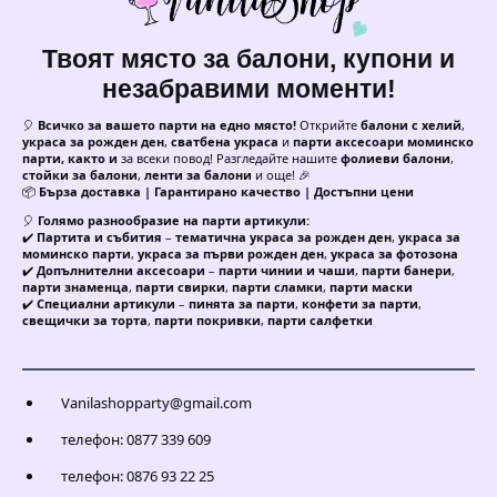
Твоят място за балони, купони и
незабравими моменти!
🎈
Всичко за вашето парти на едно място!
Открийте
балони с хелий
,
украса за рожден ден
,
сватбена украса
и
парти аксесоари моминско
парти, както и
за всеки повод! Разгледайте нашите
фолиеви балони
,
стойки за балони
,
ленти за балони
и още! 🎉
📦
Бърза доставка | Гарантирано качество | Достъпни цени
🎈
Голямо разнообразие на парти артикули:
✔️
Партита и събития
–
тематична украса за рожден ден
,
украса за
моминско парти
,
украса за първи рожден ден
,
украса за фотозона
✔️
Допълнителни аксесоари
–
парти чинии и чаши
,
парти банери
,
парти знаменца
,
парти свирки
,
парти сламки
,
парти маски
✔️
Специални артикули
–
пинята за парти
,
конфети за парти
,
свещички за торта
,
парти покривки
,
парти салфетки
Vanilashopparty@gmail.com
телефон: 0877 339 609
телефон: 0876 93 22 25