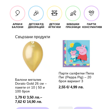
🎈
🎉
🧸
👶
🎊
АРКИ И
ДЕТСКИ РД
ДЕТСКИ
БЕБЕШКИ
ПАРТИ
П
БАЛОНИ
ДЕКОРАЦИИ
ИГРАЧКИ
ПРАЗНИЦИ
КОНСУМАТИВИ
РОЖД
Свързани продукти
Парти салфетки Пепа
Пиг (Peppa Pig) – 20
Балони металик
броя вариант 3
Dorato Gold 26 см –
2,55
€
/ 4,99 лв.
пакети от 10 | 50 и
100 броя
1,79
€
/ 3,50 лв.
–
Price
7,62
€
/ 14,90 лв.
range:
количество
This