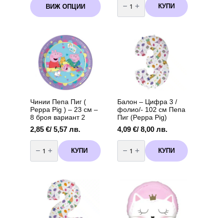
1,79 €
за
КУПИ
ВИЖ ОПЦИИ
product
Парти
/
салфетки
has
3,50 лв.
Пепа
multiple
through
Пиг
variants.
(Peppa
7,62 €
Pig)
The
/
-
options
14,90 лв.
20
may
броя
вариант
be
3
chosen
on
the
Чинии Пепа Пиг (
Балон – Цифра 3 /
product
Peppa Pig ) – 23 см –
фолио/- 102 см Пепа
page
8 броя вариант 2
Пиг (Peppa Pig)
2,85
€
/ 5,57 лв.
4,09
€
/ 8,00 лв.
количество
количество
за
за
КУПИ
КУПИ
Чинии
Балон
Пепа
-
Пиг
Цифра
(
3
Peppa
/
Pig
фолио/-
)
102
-
см
23
Пепа
см
Пиг