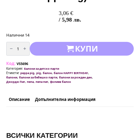
3,06
€
/ 5,98 лв.
Налични 14
количество
КУПИ
за
Балон
Джордж
Пиг
Код:
(
VS5696
Пепа
Категория:
Балони за детско парти
Пиг
Етикети:
,
,
,
,
peppa pig
pig
балон
балон HAPPY BIRTHDAY
-
,
,
,
балони
балони за бебешко парти
балони за рожден ден
Peppa
,
,
,
Джордж Пиг
пепа
пепа пиг
фолиев балон
Pig)
-
87
см
Описание
Допълнителна информация
ВСИЧКИ КАТЕГОРИИ