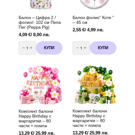
-
(Peppa
8
Pig)
броя
вариант
2
Балон – Цифра 2 /
Балон фолио“ Коте “
фолио/- 102 см Пепа
– 45 см
Пиг (Peppa Pig)
2,55
€
/ 4,99 лв.
4,09
€
/ 8,00 лв.
количество
количество
за
за
КУПИ
КУПИ
Балон
Балон
-
фолио"
Цифра
Коте
2
"
/
-
фолио/-
45
102
см
см
Пепа
Пиг
(Peppa
Pig)
Комплект балони
Комплект балони
Happy Birthday с
Happy Birthday с
маргаритки – 80
маргаритки – 80
части + помпа
части + помпа
13,29
€
/ 25,99 лв.
13,29
€
/ 25,99 лв.