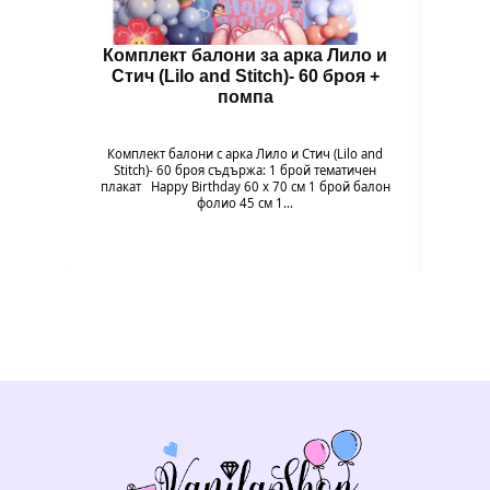
Комплект балони за арка Лило и
Бал
Стич (Lilo and Stitch)- 60 броя +
помпа
Гол
надув
въздух
Комплект балони с арка Лило и Стич (Lilo and
94 x 
Stitch)- 60 броя съдържа: 1 брой тематичен
плакат Happy Birthday 60 х 70 см 1 брой балон
фолио 45 см 1…