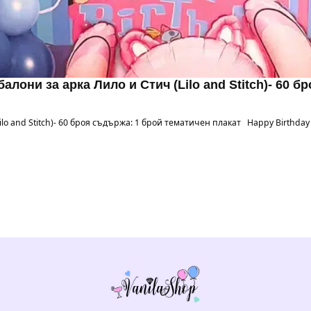
алони за арка Лило и Стич (Lilo and Stitch)- 60 б
lo and Stitch)- 60 броя съдържа: 1 брой тематичен плакат Happy Birthday