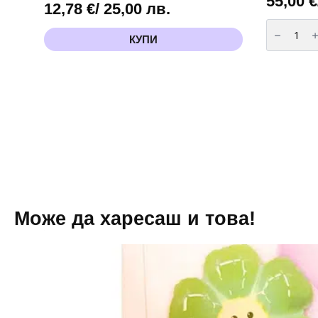
55,00
€
12,78
€
/ 25,00 лв.
количест
за
КУПИ
Бутилка
с
хелий
за
еднократ
употреба
-
90
балона
Може да харесаш и това!