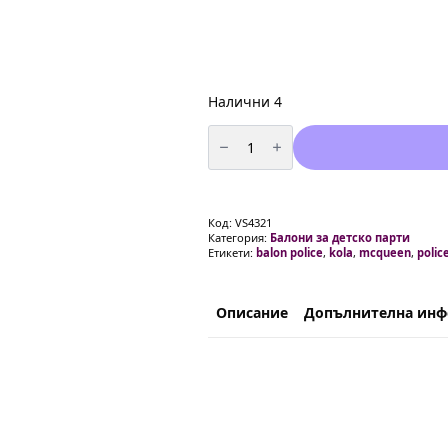
Налични 4
количество
за
Балон
Фолио
кола
Полиция
(
Код:
VS4321
Police)
Категория:
Балони за детско парти
-
Етикети:
balon police
,
kola
,
mcqueen
,
polic
78
см
Описание
Допълнителна ин