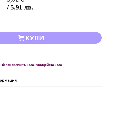
/ 5,91 лв.
КУПИ
e
,
балон полиция
,
кола
,
полицейска кола
формация