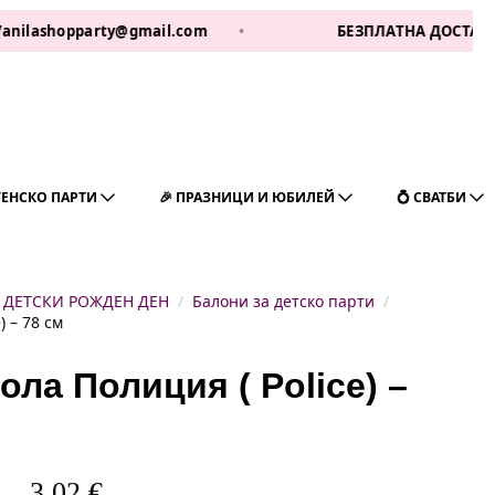
opparty@gmail.com
•
БЕЗПЛАТНА ДОСТАВКА ЗА 1 РА
ГЕНСКО ПАРТИ
🎉 ПРАЗНИЦИ И ЮБИЛЕЙ
💍 СВАТБИ
ДЕТСКИ РОЖДЕН ДЕН
Балони за детско парти
) – 78 см
ла Полиция ( Police) –
3,02
€