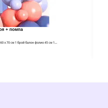
роя + помпа
 60 х 70 см 1 брой балон фолио 45 см 1…
Го