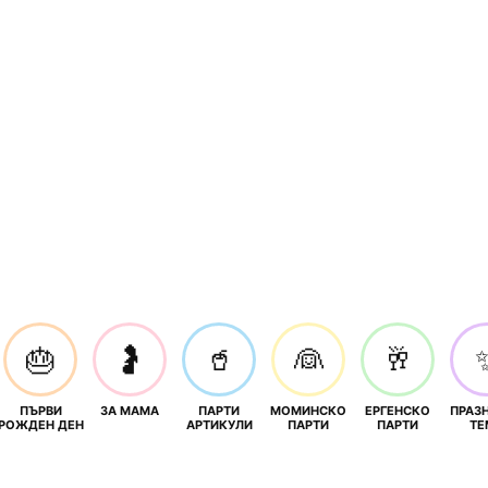
🎂
🤰
🥤
👰
🥂
ПЪРВИ
ЗА МАМА
ПАРТИ
МОМИНСКО
ЕРГЕНСКО
ПРАЗ
И
РОЖДЕН ДЕН
АРТИКУЛИ
ПАРТИ
ПАРТИ
ТЕ