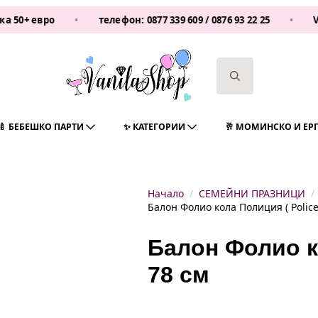
вро
•
телефон:
0877 339 609
/
0876 93 22 25
•
Vanilash
Search
for:
🍼 БЕБЕШКО ПАРТИ
✨ КАТЕГОРИИ
🥂 МОМИНСКО И ЕР
Начало
СЕМЕЙНИ ПРАЗНИЦИ
Балон Фолио кола Полиция ( Police
Балон Фолио ко
78 см