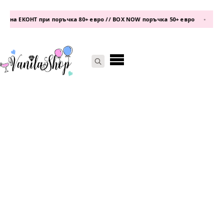
 на ЕКОНТ при поръчка 80+ евро // BOX NOW поръчка 50+ евро
•
теле
Search
for: