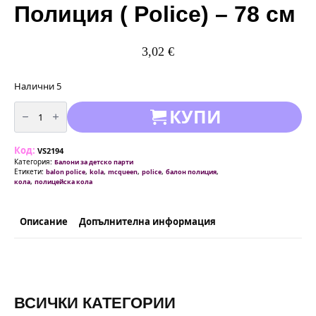
Полиция ( Police) – 78 см
3,02
€
Налични 5
количество
КУПИ
за
Балон
Фолио
кола
Код:
Полиция
VS2194
(
Категория:
Балони за детско парти
Police)
Етикети:
,
,
,
,
,
balon police
kola
mcqueen
police
балон полиция
-
,
кола
полицейска кола
78
см
Описание
Допълнителна информация
ВСИЧКИ КАТЕГОРИИ