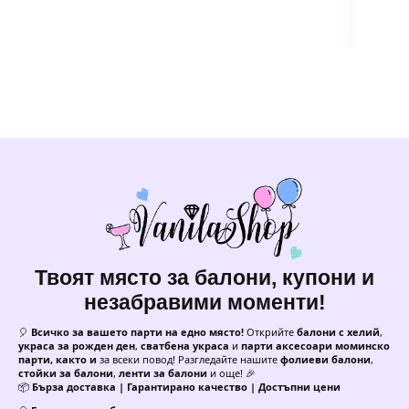
Твоят място за балони, купони и
незабравими моменти!
🎈
Всичко за вашето парти на едно място!
Открийте
балони с хелий
,
украса за рожден ден
,
сватбена украса
и
парти аксесоари моминско
парти, както и
за всеки повод! Разгледайте нашите
фолиеви балони
,
стойки за балони
,
ленти за балони
и още! 🎉
📦
Бърза доставка | Гарантирано качество | Достъпни цени