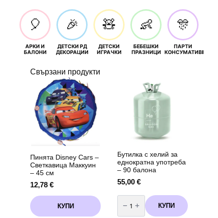
🎈
🎉
🧸
👶
🎊
АРКИ И
ДЕТСКИ РД
ДЕТСКИ
БЕБЕШКИ
ПАРТИ
П
БАЛОНИ
ДЕКОРАЦИИ
ИГРАЧКИ
ПРАЗНИЦИ
КОНСУМАТИВИ
РОЖД
Свързани продукти
Бутилка с хелий за
Пинята Disney Cars –
еднократна употреба
Светкавица Маккуин
– 90 балона
– 45 см
55,00
€
12,78
€
количество
за
КУПИ
КУПИ
Бутилка
с