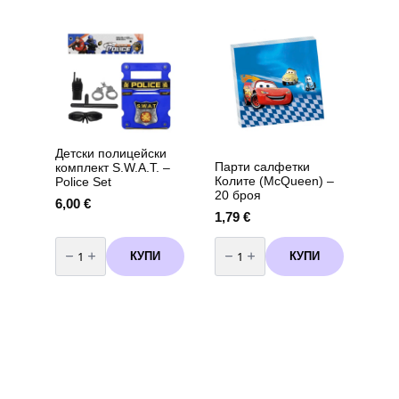
хелий
за
еднократна
употреба
-
90
балона
Детски полицейски
Парти салфетки
комплект S.W.A.T. –
Колите (McQueen) –
Police Set
20 броя
6,00
€
1,79
€
количество
количество
за
за
КУПИ
КУПИ
Детски
Парти
полицейски
салфетки
комплект
Колите
S.W.A.T.
(McQueen)
–
-
Police
20
Set
броя