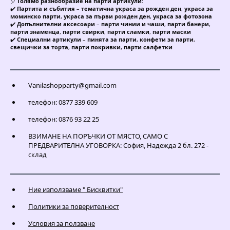
🎈
Голямо разнообразие на парти артикули:
✔️
Партита и събития
–
тематична украса за рожден ден
,
украса за
моминско парти
,
украса за първи рожден ден
,
украса за фотозона
✔️
Допълнителни аксесоари
–
парти чинии и чаши
,
парти банери
,
парти знаменца
,
парти свирки
,
парти сламки
,
парти маски
✔️
Специални артикули
–
пинята за парти
,
конфети за парти
,
свещички за торта
,
парти покривки
,
парти салфетки
Vanilashopparty@gmail.com
телефон: 0877 339 609
телефон: 0876 93 22 25
ВЗИМАНЕ НА ПОРЪЧКИ ОТ МЯСТО, САМО С
ПРЕДВАРИТЕЛНА УГОВОРКА: София, Надежда 2 бл. 272 -
склад
Ние използваме " Бисквитки"
Политики за поверителност
Условия за ползване