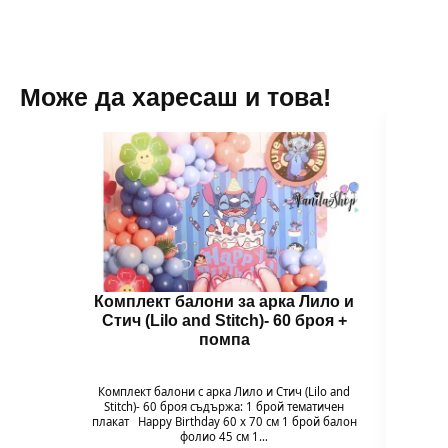
Може да харесаш и това!
Комплект балони за арка Лило и
Бал
Стич (Lilo and Stitch)- 60 броя +
помпа
Гол
надув
въздух
Комплект балони с арка Лило и Стич (Lilo and
94 x 
Stitch)- 60 броя съдържа: 1 брой тематичен
плакат Happy Birthday 60 х 70 см 1 брой балон
фолио 45 см 1…