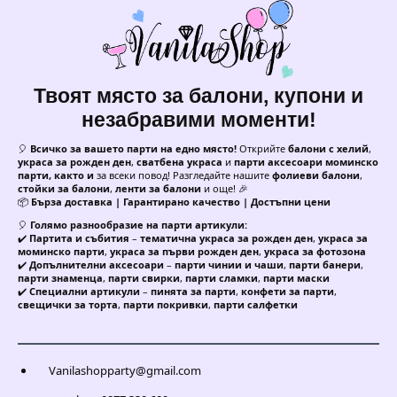
Твоят място за балони, купони и
незабравими моменти!
🎈
Всичко за вашето парти на едно място!
Открийте
балони с хелий
,
украса за рожден ден
,
сватбена украса
и
парти аксесоари моминско
парти, както и
за всеки повод! Разгледайте нашите
фолиеви балони
,
стойки за балони
,
ленти за балони
и още! 🎉
📦
Бърза доставка | Гарантирано качество | Достъпни цени
🎈
Голямо разнообразие на парти артикули:
✔️
Партита и събития
–
тематична украса за рожден ден
,
украса за
моминско парти
,
украса за първи рожден ден
,
украса за фотозона
✔️
Допълнителни аксесоари
–
парти чинии и чаши
,
парти банери
,
парти знаменца
,
парти свирки
,
парти сламки
,
парти маски
✔️
Специални артикули
–
пинята за парти
,
конфети за парти
,
свещички за торта
,
парти покривки
,
парти салфетки
Vanilashopparty@gmail.com