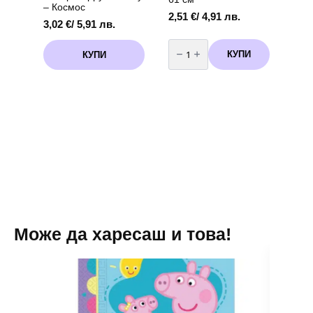
– Космос
2,51
€
/ 4,91 лв.
3,02
€
/ 5,91 лв.
количество
за
КУПИ
КУПИ
Балон
„Бебе
Акула“
(Baby
Shark)
–
син,
61
см
Може да харесаш и това!