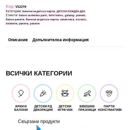
Космическа
Код:
Ракета
VS2219
-
Категории:
,
Балони за детско парти
ДЕТСКИ РОЖДЕН ДЕН
72
Етикети:
,
,
,
,
baloni za detsko parti
folio balon
galaxsy
planeti
см
,
,
,
,
балон ракета
балони за детско парти
галактика
космос
-
,
,
планети
ракета
ракети
Космос
Описание
Допълнителна информация
ВСИЧКИ КАТЕГОРИИ
🎈
🎉
🧸
👶
🎊
АРКИ И
ДЕТСКИ РД
ДЕТСКИ
БЕБЕШКИ
ПАРТИ
П
БАЛОНИ
ДЕКОРАЦИИ
ИГРАЧКИ
ПРАЗНИЦИ
КОНСУМАТИВИ
РОЖД
Свързани продукти