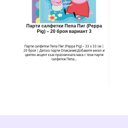
Парти салфетки Пепа Пиг (Peppa
Бал
Pig) – 20 броя вариант 3
Парти салфетки Пепа Пиг (Peppa Pig) – 33 x 33 см |
Балон 
20 броя | Детско парти Описание:Добавете весел и
Pig
цветен акцент към празничната маса с тези парти
празн
салфетки Пепа…
формат