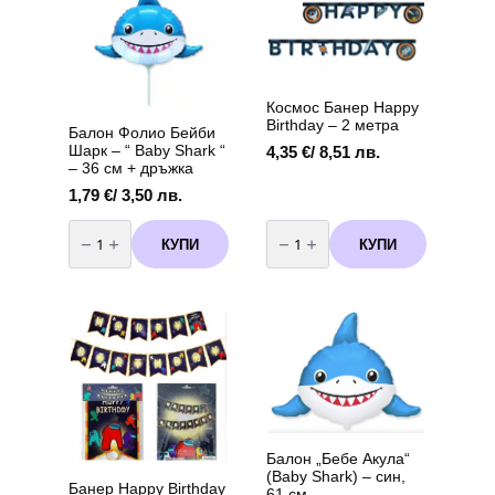
Космос Банер Happy
Birthday – 2 метра
Балон Фолио Бейби
Шарк – “ Baby Shark “
4,35
€
/ 8,51 лв.
– 36 см + дръжка
1,79
€
/ 3,50 лв.
количество
количество
за
за
КУПИ
КУПИ
Балон
Космос
Фолио
Банер
Бейби
Happy
Шарк
Birthday
-
-
"
2
Baby
метра
Shark
"
-
36
см
+
дръжка
Балон „Бебе Акула“
(Baby Shark) – син,
Банер Happy Birthday
61 см