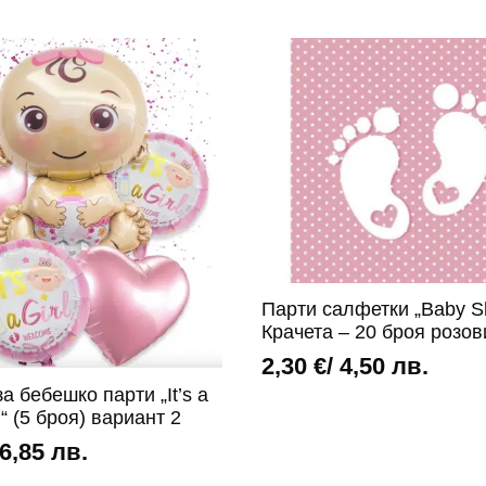
Парти салфетки „Baby S
Крачета – 20 броя розов
2,30
€
/ 4,50 лв.
а бебешко парти „It’s a
l“ (5 броя) вариант 2
 6,85 лв.