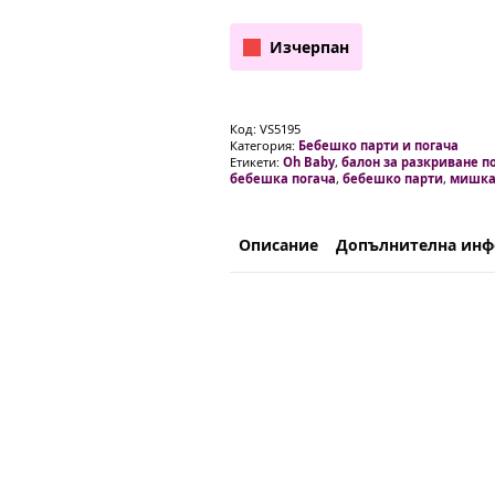
Изчерпан
Код:
VS5195
Категория:
Бебешко парти и погача
Етикети:
Oh Baby
,
балон за разкриване п
бебешка погача
,
бебешко парти
,
мишк
Описание
Допълнителна ин