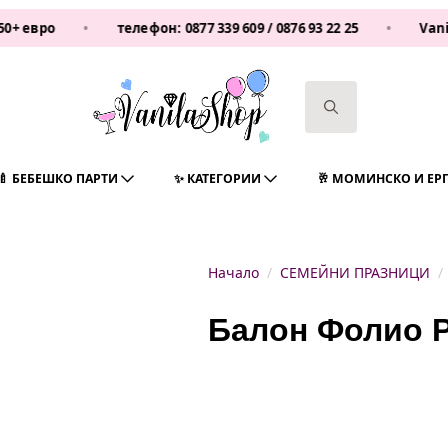
о
•
телефон:
0877 339 609
/
0876 93 22 25
•
Vanilashop
Search
for:
🍼 БЕБЕШКО ПАРТИ
✨ КАТЕГОРИИ
🥂 МОМИНСКО И ЕР
Начало
СЕМЕЙНИ ПРАЗНИЦИ
Балон Фолио 