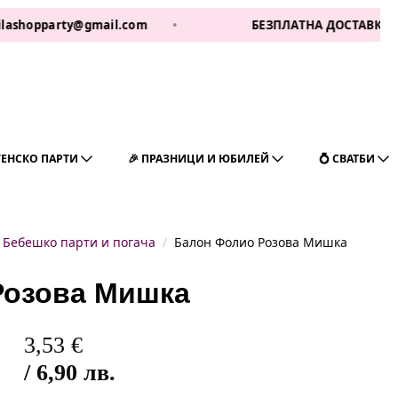
party@gmail.com
•
БЕЗПЛАТНА ДОСТАВКА ЗА 1 РАБ 
ГЕНСКО ПАРТИ
🎉 ПРАЗНИЦИ И ЮБИЛЕЙ
💍 СВАТБИ
Бебешко парти и погача
Балон Фолио Розова Мишка
Розова Мишка
3,53
€
/ 6,90 лв.