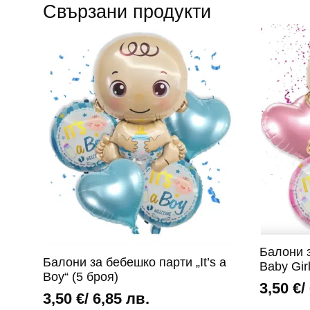
Свързани продукти
Балони з
Балони за бебешко парти „It’s a
Baby Gir
Boy“ (5 броя)
3,50
€
/
3,50
€
/ 6,85 лв.