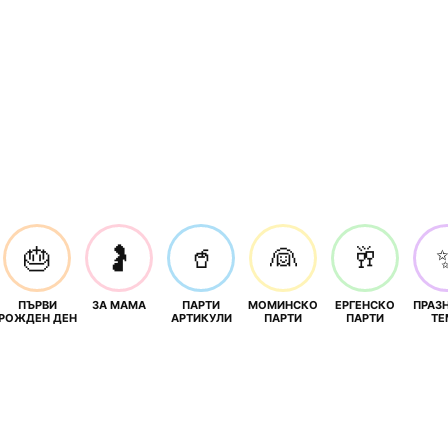
🎂
🤰
🥤
👰
🥂
ПЪРВИ
ЗА МАМА
ПАРТИ
МОМИНСКО
ЕРГЕНСКО
ПРАЗ
И
РОЖДЕН ДЕН
АРТИКУЛИ
ПАРТИ
ПАРТИ
ТЕ