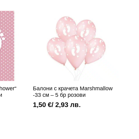
hower“
Балони с крачета Marshmallow
и
-33 см – 5 бр розови
1,50
€
/ 2,93 лв.