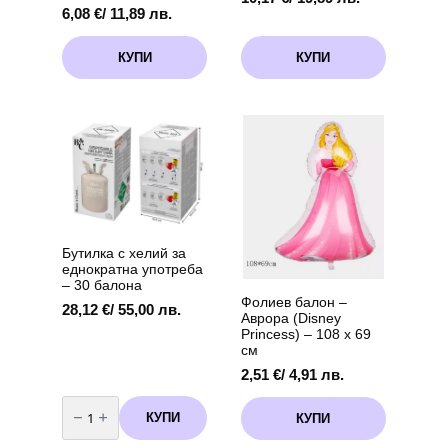
6,08
€
/ 11,89 лв.
КУПИ
КУПИ
Бутилка с хелий за
еднократна употреба
– 30 балона
Фолиев балон –
28,12
€
/ 55,00 лв.
Аврора (Disney
Princess) – 108 х 69
см
2,51
€
/ 4,91 лв.
количество
за
КУПИ
КУПИ
Бутилка
с