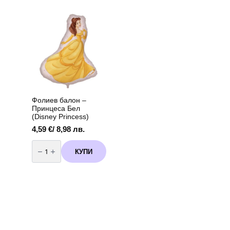
хелий
за
еднократна
употреба
-
30
балона
Фолиев балон –
Принцеса Бел
(Disney Princess)
4,59
€
/ 8,98 лв.
количество
за
КУПИ
Фолиев
балон
–
Принцеса
Бел
(Disney
Princess)