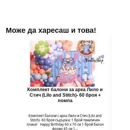
Може да харесаш и това!
Комплект балони за арка Лило и
Бал
Стич (Lilo and Stitch)- 60 броя +
помпа
Гол
надув
въздух
Комплект балони с арка Лило и Стич (Lilo and
94 x 
Stitch)- 60 броя съдържа: 1 брой тематичен
плакат Happy Birthday 60 х 70 см 1 брой балон
фолио 45 см 1…