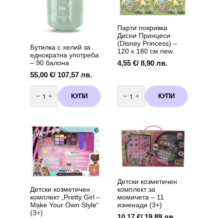
Парти покривка
Дисни Принцеси
(Disney Princess) –
Бутилка с хелий за
120 x 180 см new
еднократна употреба
– 90 балона
4,55
€
/ 8,90 лв.
55,00
€
/ 107,57 лв.
количество
количество
за
за
КУПИ
КУПИ
Бутилка
Парти
с
покривка
хелий
Дисни
за
Принцеси
еднократна
(Disney
употреба
Princess)
-
-
90
120
балона
x
180
см
new
Детски козметичен
комплект за
Детски козметичен
момичета – 11
комплект „Pretty Girl –
изненади (3+)
Make Your Own Style“
(3+)
10,17
€
/ 19,89 лв.