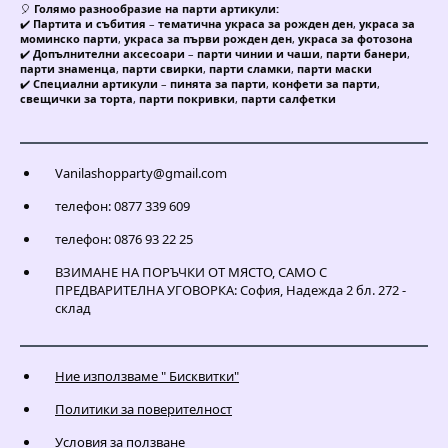
🎈
Голямо разнообразие на парти артикули:
✔️
Партита и събития
–
тематична украса за рожден ден
,
украса за
моминско парти
,
украса за първи рожден ден
,
украса за фотозона
✔️
Допълнителни аксесоари
–
парти чинии и чаши
,
парти банери
,
парти знаменца
,
парти свирки
,
парти сламки
,
парти маски
✔️
Специални артикули
–
пинята за парти
,
конфети за парти
,
свещички за торта
,
парти покривки
,
парти салфетки
Vanilashopparty@gmail.com
телефон: 0877 339 609
телефон: 0876 93 22 25
ВЗИМАНЕ НА ПОРЪЧКИ ОТ МЯСТО, САМО С
ПРЕДВАРИТЕЛНА УГОВОРКА: София, Надежда 2 бл. 272 -
склад
Ние използваме " Бисквитки"
Политики за поверителност
Условия за ползване