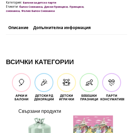
Категория:
Балони за детско парти
Етикети:
,
,
,
балон Снежанка
Дисни Принцеси
Принцеси
,
снежанка
Фолио Балон Снежанка
Описание
Допълнителна информация
ВСИЧКИ КАТЕГОРИИ
🎈
🎉
🧸
👶
🎊
АРКИ И
ДЕТСКИ РД
ДЕТСКИ
БЕБЕШКИ
ПАРТИ
П
БАЛОНИ
ДЕКОРАЦИИ
ИГРАЧКИ
ПРАЗНИЦИ
КОНСУМАТИВИ
РОЖД
Свързани продукти