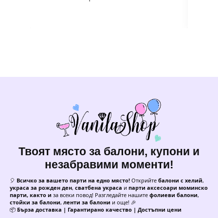
Твоят място за балони, купони и
незабравими моменти!
🎈
Всичко за вашето парти на едно място!
Открийте
балони с хелий
,
украса за рожден ден
,
сватбена украса
и
парти аксесоари моминско
парти, както и
за всеки повод! Разгледайте нашите
фолиеви балони
,
стойки за балони
,
ленти за балони
и още! 🎉
📦
Бърза доставка | Гарантирано качество | Достъпни цени