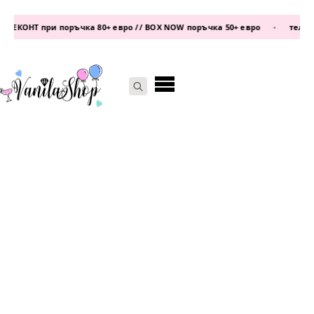
ЕКОНТ при поръчка 80+ евро // BOX NOW поръчка 50+ евро
•
телефон
Search
for: