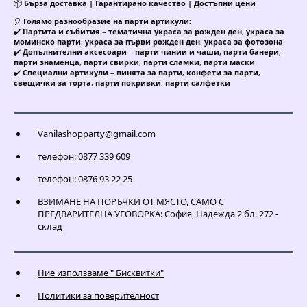
📦
Бърза доставка | Гарантирано качество | Достъпни цени
🎈
Голямо разнообразие на парти артикули:
✔️
Партита и събития
–
тематична украса за рожден ден
,
украса за
моминско парти
,
украса за първи рожден ден
,
украса за фотозона
✔️
Допълнителни аксесоари
–
парти чинии и чаши
,
парти банери
,
парти знаменца
,
парти свирки
,
парти сламки
,
парти маски
✔️
Специални артикули
–
пинята за парти
,
конфети за парти
,
свещички за торта
,
парти покривки
,
парти салфетки
Vanilashopparty@gmail.com
телефон: 0877 339 609
телефон: 0876 93 22 25
ВЗИМАНЕ НА ПОРЪЧКИ ОТ МЯСТО, САМО С
ПРЕДВАРИТЕЛНА УГОВОРКА: София, Надежда 2 бл. 272 -
склад
Ние използваме " Бисквитки"
Политики за поверителност