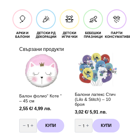
🎈
🎉
🧸
👶
🎊
АРКИ И
ДЕТСКИ РД
ДЕТСКИ
БЕБЕШКИ
ПАРТИ
П
БАЛОНИ
ДЕКОРАЦИИ
ИГРАЧКИ
ПРАЗНИЦИ
КОНСУМАТИВИ
РОЖД
Свързани продукти
Балони латекс Стич
Балон фолио“ Коте “
(Lilo & Stitch) – 10
– 45 см
броя
2,55
€
/ 4,99 лв.
3,02
€
/ 5,91 лв.
количество
количество
за
за
КУПИ
КУПИ
Балон
Балони
фолио"
латекс
Коте
Стич