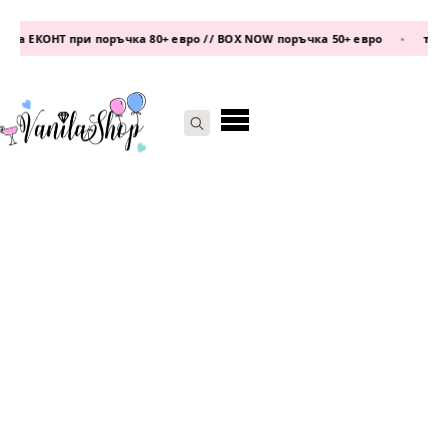
а ЕКОНТ при поръчка 80+ евро // BOX NOW поръчка 50+ евро
•
телеф
Search
for: