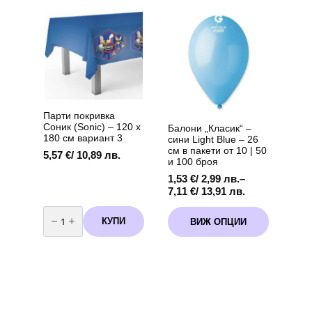
"
(Lilo
-
&
45
Stitch)
см
-
10
броя
Парти покривка
Соник (Sonic) – 120 х
Балони „Класик“ –
180 см вариант 3
сини Light Blue – 26
см в пакети от 10 | 50
5,57
€
/ 10,89 лв.
и 100 броя
1,53
€
/ 2,99 лв.
–
Price
7,11
€
/ 13,91 лв.
range:
количество
This
1,53 €
за
КУПИ
ВИЖ ОПЦИИ
product
Парти
/
покривка
has
2,99 лв.
Соник
multiple
through
(Sonic)
variants.
-
7,11 €
120
The
/
х
options
13,91 лв.
180
см
may
вариант