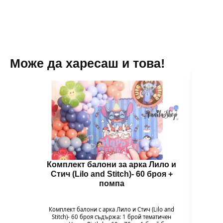
be
3
chosen
on
the
product
page
Може да харесаш и това!
Комплект балони за арка Лило и
Бал
Стич (Lilo and Stitch)- 60 броя +
помпа
Гол
надув
въздух
Комплект балони с арка Лило и Стич (Lilo and
94 x 
Stitch)- 60 броя съдържа: 1 брой тематичен