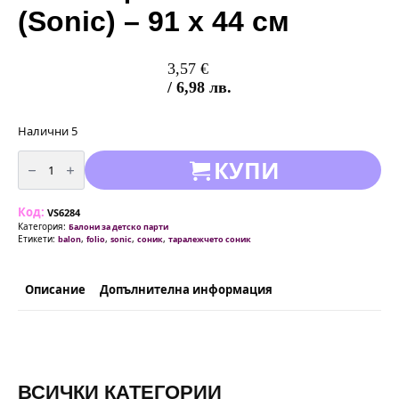
(Sonic) – 91 х 44 см
3,57
€
/ 6,98 лв.
Налични 5
количество
КУПИ
за
Балон
фолио
Соник
Код:
(Sonic)
VS6284
-
Категория:
Балони за детско парти
91
Етикети:
,
,
,
,
balon
folio
sonic
соник
таралежчето соник
х
44
см
Описание
Допълнителна информация
ВСИЧКИ КАТЕГОРИИ