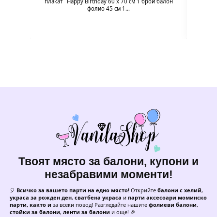
плакат Happy Birthday 60 х 70 см 1 брой балон
фолио 45 см 1…
Твоят място за балони, купони и
незабравими моменти!
🎈
Всичко за вашето парти на едно място!
Открийте
балони с хелий
,
украса за рожден ден
,
сватбена украса
и
парти аксесоари моминско
парти, както и
за всеки повод! Разгледайте нашите
фолиеви балони
,
стойки за балони
,
ленти за балони
и още! 🎉