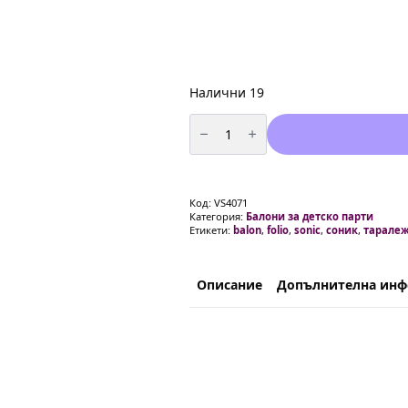
Налични 19
количество
за
Балон
фолио
Соник
(Sonic)
-
Код:
VS4071
91
Категория:
Балони за детско парти
см
Етикети:
balon
,
folio
,
sonic
,
соник
,
таралеж
опакован
Описание
Допълнителна ин