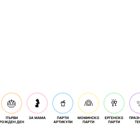
🎂
🤰
🥤
👰
🥂
ПЪРВИ
ЗА МАМА
ПАРТИ
МОМИНСКО
ЕРГЕНСКО
ПРАЗ
И
РОЖДЕН ДЕН
АРТИКУЛИ
ПАРТИ
ПАРТИ
ТЕ