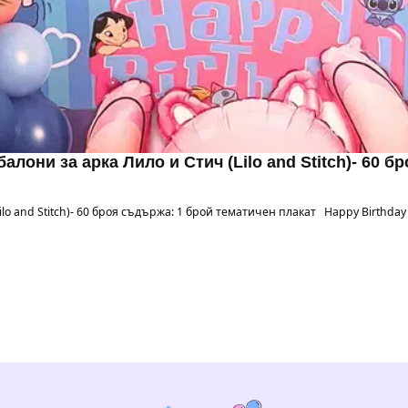
алони за арка Лило и Стич (Lilo and Stitch)- 60 б
lo and Stitch)- 60 броя съдържа: 1 брой тематичен плакат Happy Birthday