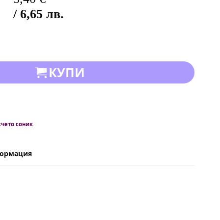
/ 6,65 лв.
КУПИ
чето соник
формация