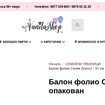
евро
•
телефон:
0877 339 609
/
0876 93 22 25
•
Vanilas
Search
for:
🍼 БЕБЕШКО ПАРТИ
✨ КАТЕГОРИИ
🥂 МОМИНСКО И ЕР
Начало
СЕМЕЙНИ ПРАЗНИЦИ
Балон фолио Соник (Sonic) – 91 см
Балон фолио Со
опакован