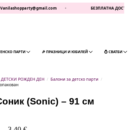
hopparty@gmail.com
•
БЕЗПЛАТНА ДОСТАВКА ЗА 1 Р
ГЕНСКО ПАРТИ
🎉 ПРАЗНИЦИ И ЮБИЛЕЙ
💍 СВАТБИ
ДЕТСКИ РОЖДЕН ДЕН
Балони за детско парти
 опакован
ник (Sonic) – 91 см
3,40
€