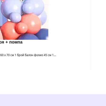
роя + помпа
 60 х 70 см 1 брой балон фолио 45 см 1…
Го