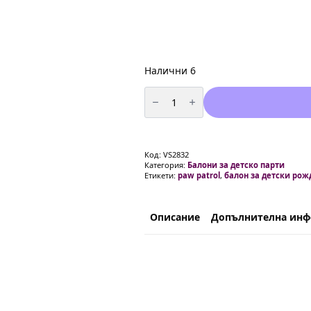
Налични 6
количество
за
Балон
Пес
Патрул
(Paw
Patrol)
Код:
VS2832
-
Категория:
Балони за детско парти
фолио
Етикети:
paw patrol
,
балон за детски рож
35
см
+
пръчка
Описание
Допълнителна ин