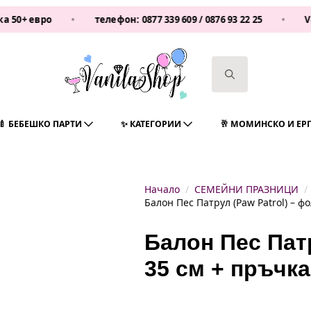
 евро
•
телефон:
0877 339 609
/
0876 93 22 25
•
Vanila
Search
for:
🍼 БЕБЕШКО ПАРТИ
✨ КАТЕГОРИИ
🥂 МОМИНСКО И ЕР
Начало
СЕМЕЙНИ ПРАЗНИЦИ
Балон Пес Патрул (Paw Patrol) – ф
Балон Пес Патр
35 см + пръчка