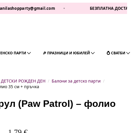
shopparty@gmail.com
•
БЕЗПЛАТНА ДОСТАВКА ЗА 1 
ГЕНСКО ПАРТИ
🎉 ПРАЗНИЦИ И ЮБИЛЕЙ
💍 СВАТБИ
ДЕТСКИ РОЖДЕН ДЕН
Балони за детско парти
олио 35 см + пръчка
ул (Paw Patrol) – фолио
1,79
€