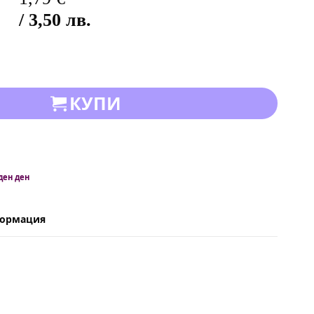
/ 3,50 лв.
КУПИ
ден ден
формация