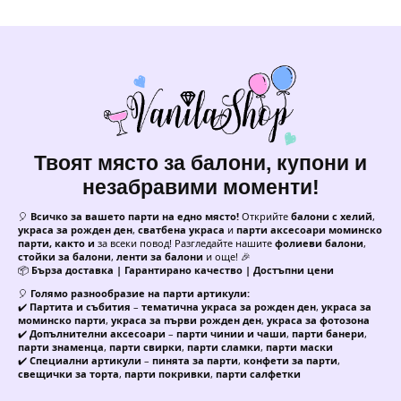
Твоят място за балони, купони и
незабравими моменти!
🎈
Всичко за вашето парти на едно място!
Открийте
балони с хелий
,
украса за рожден ден
,
сватбена украса
и
парти аксесоари моминско
парти, както и
за всеки повод! Разгледайте нашите
фолиеви балони
,
стойки за балони
,
ленти за балони
и още! 🎉
📦
Бърза доставка | Гарантирано качество | Достъпни цени
🎈
Голямо разнообразие на парти артикули:
✔️
Партита и събития
–
тематична украса за рожден ден
,
украса за
моминско парти
,
украса за първи рожден ден
,
украса за фотозона
✔️
Допълнителни аксесоари
–
парти чинии и чаши
,
парти банери
,
парти знаменца
,
парти свирки
,
парти сламки
,
парти маски
✔️
Специални артикули
–
пинята за парти
,
конфети за парти
,
свещички за торта
,
парти покривки
,
парти салфетки