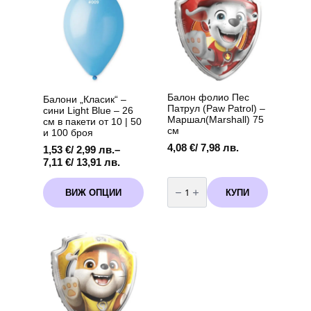
102
102
см
см
Пепа
Пепа
Пиг
Пиг
(Peppa
(Peppa
Pig)
Pig)
Балон фолио Пес
Балони „Класик“ –
Патрул (Paw Patrol) –
сини Light Blue – 26
Маршал(Marshall) 75
см в пакети от 10 | 50
см
и 100 броя
4,08
€
/ 7,98 лв.
1,53
€
/ 2,99 лв.
–
Price
7,11
€
/ 13,91 лв.
range:
количество
This
1,53 €
за
КУПИ
ВИЖ ОПЦИИ
product
Балон
/
фолио
has
2,99 лв.
Пес
multiple
through
Патрул
variants.
(Paw
7,11 €
Patrol)
The
/
-
options
13,91 лв.
Маршал(Marshall)
may
75
см
be
chosen
on