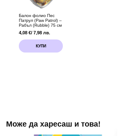
the
product
page
Балон фолио Пес
Патрул (Paw Patrol) –
Рабъл (Rubble) 75 см
4,08
€
/ 7,98 лв.
КУПИ
Може да харесаш и това!