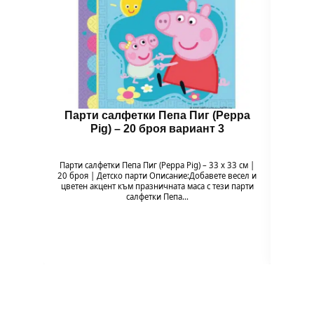
Парти салфетки Пепа Пиг (Peppa
Бал
Pig) – 20 броя вариант 3
Парти салфетки Пепа Пиг (Peppa Pig) – 33 x 33 см |
Балон 
20 броя | Детско парти Описание:Добавете весел и
Pig
цветен акцент към празничната маса с тези парти
празн
салфетки Пепа…
формат