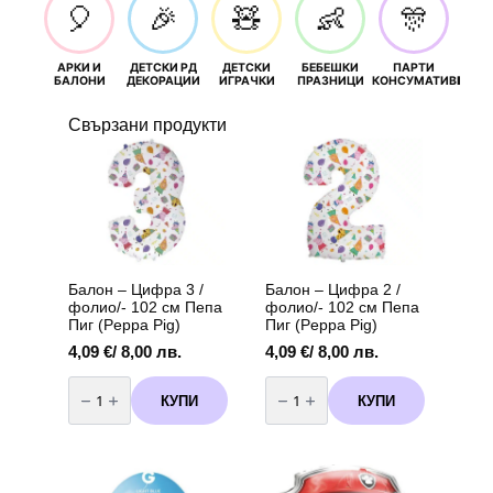
🎈
🎉
🧸
👶
🎊
АРКИ И
ДЕТСКИ РД
ДЕТСКИ
БЕБЕШКИ
ПАРТИ
П
БАЛОНИ
ДЕКОРАЦИИ
ИГРАЧКИ
ПРАЗНИЦИ
КОНСУМАТИВИ
РОЖД
Свързани продукти
Балон – Цифра 3 /
Балон – Цифра 2 /
фолио/- 102 см Пепа
фолио/- 102 см Пепа
Пиг (Peppa Pig)
Пиг (Peppa Pig)
4,09
€
/ 8,00 лв.
4,09
€
/ 8,00 лв.
количество
количество
за
за
КУПИ
КУПИ
Балон
Балон
-
-
Цифра
Цифра
3
2
/
/
фолио/-
фолио/-