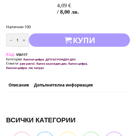
4,09
€
/ 8,00 лв.
Налични 100
количество
КУПИ
за
Балон
-
Цифра
Код:
3
VS6117
/
Категории:
,
балони цифра
ДЕТСКИ РОЖДЕН ДЕН
фолио/-
Етикети:
,
,
,
paw patrol
балон за рожден ден
балон цифра
66
,
балони цифри
пес патрул
см
Пес
Патрул
(Paw
Описание
Допълнителна информация
Patrol)
ВСИЧКИ КАТЕГОРИИ