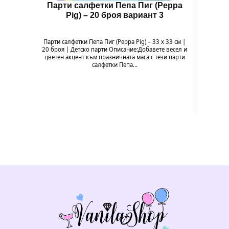
Парти салфетки Пепа Пиг (Peppa
Бал
Pig) – 20 броя вариант 3
Парти салфетки Пепа Пиг (Peppa Pig) – 33 x 33 см |
Балон 
20 броя | Детско парти Описание:Добавете весел и
Pig
цветен акцент към празничната маса с тези парти
празн
салфетки Пепа…
формат