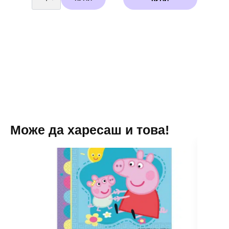
Балони
комплект
Футбол
(Football)
-
5
броя
купа
Може да харесаш и това!