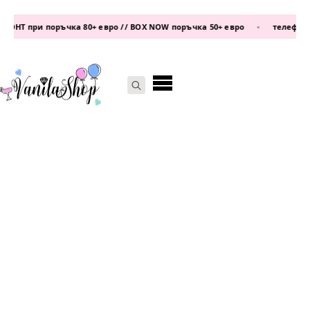
Т при поръчка 80+ евро // BOX NOW поръчка 50+ евро
•
телефон:
087
Search
for: