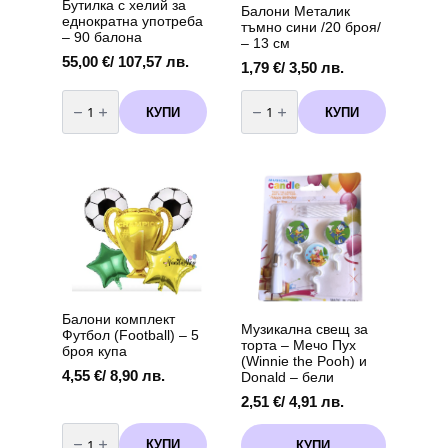
Бутилка с хелий за
Балони Металик
еднократна употреба
тъмно сини /20 броя/
– 90 балона
– 13 см
55,00
€
/ 107,57 лв.
1,79
€
/ 3,50 лв.
количество
количество
за
за
КУПИ
КУПИ
Бутилка
Балони
с
Металик
хелий
тъмно
за
сини
еднократна
/20
употреба
броя/
-
-
90
13
балона
см
Балони комплект
Музикална свещ за
Футбол (Football) – 5
торта – Мечо Пух
броя купа
(Winnie the Pooh) и
4,55
€
/ 8,90 лв.
Donald – бели
2,51
€
/ 4,91 лв.
количество
за
КУПИ
КУПИ