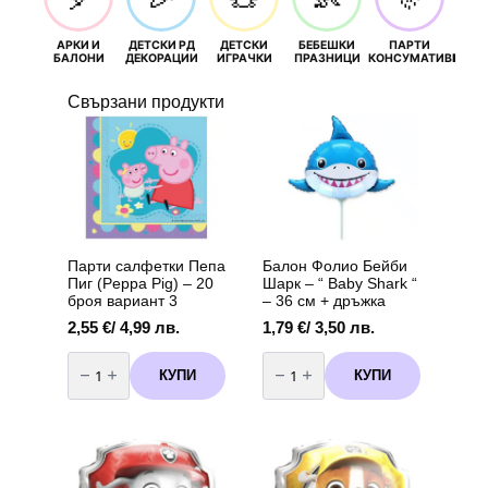
АРКИ И
ДЕТСКИ РД
ДЕТСКИ
БЕБЕШКИ
ПАРТИ
П
БАЛОНИ
ДЕКОРАЦИИ
ИГРАЧКИ
ПРАЗНИЦИ
КОНСУМАТИВИ
РОЖД
Свързани продукти
Парти салфетки Пепа
Балон Фолио Бейби
Пиг (Peppa Pig) – 20
Шарк – “ Baby Shark “
броя вариант 3
– 36 см + дръжка
2,55
€
/ 4,99 лв.
1,79
€
/ 3,50 лв.
количество
количество
за
за
КУПИ
КУПИ
Парти
Балон
салфетки
Фолио
Пепа
Бейби
Пиг
Шарк
(Peppa
-
Pig)
"
-
Baby
20
Shark