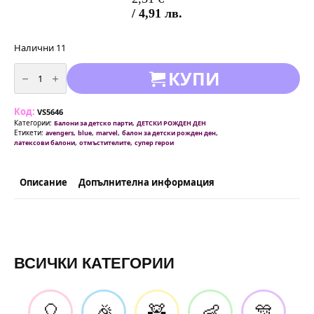
/ 4,91 лв.
Налични 11
количество
КУПИ
за
Балони
Avengers
Отмъстителите
Код:
-
VS5646
латекс
Категории:
,
Балони за детско парти
ДЕТСКИ РОЖДЕН ДЕН
-
Етикети:
,
,
,
,
avengers
blue
marvel
балон за детски рожден ден
30см
,
,
латексови балони
отмъстителите
супер герои
-
10
броя
Описание
Допълнителна информация
ВСИЧКИ КАТЕГОРИИ
🎈
🎉
🧸
👶
🎊