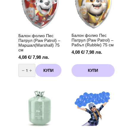
броя
"
вариант
-
3
36
см
+
дръжка
Балон фолио Пес
Балон фолио Пес
Патрул (Paw Patrol) –
Патрул (Paw Patrol) –
Рабъл (Rubble) 75 см
Маршал(Marshall) 75
см
4,08
€
/ 7,98 лв.
4,08
€
/ 7,98 лв.
количество
за
КУПИ
КУПИ
Балон
фолио
Пес
Патрул
(Paw
Patrol)
-
Маршал(Marshall)
75
см