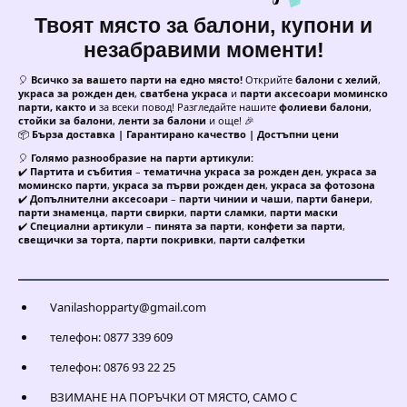
Твоят място за балони, купони и
незабравими моменти!
🎈
Всичко за вашето парти на едно място!
Открийте
балони с хелий
,
украса за рожден ден
,
сватбена украса
и
парти аксесоари моминско
парти, както и
за всеки повод! Разгледайте нашите
фолиеви балони
,
стойки за балони
,
ленти за балони
и още! 🎉
📦
Бърза доставка | Гарантирано качество | Достъпни цени
🎈
Голямо разнообразие на парти артикули:
✔️
Партита и събития
–
тематична украса за рожден ден
,
украса за
моминско парти
,
украса за първи рожден ден
,
украса за фотозона
✔️
Допълнителни аксесоари
–
парти чинии и чаши
,
парти банери
,
парти знаменца
,
парти свирки
,
парти сламки
,
парти маски
✔️
Специални артикули
–
пинята за парти
,
конфети за парти
,
свещички за торта
,
парти покривки
,
парти салфетки
Vanilashopparty@gmail.com
телефон: 0877 339 609
телефон: 0876 93 22 25
ВЗИМАНЕ НА ПОРЪЧКИ ОТ МЯСТО, САМО С