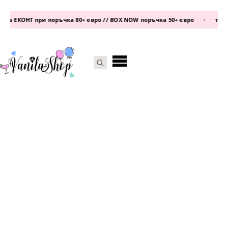
а ЕКОНТ при поръчка 80+ евро // BOX NOW поръчка 50+ евро
•
телеф
Search
for: