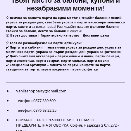
Твоят място за балони, купони и
незабравими моменти!
🎈
Всичко за вашето парти на едно място!
Открийте
балони с хелий
,
украса за рожден ден
,
сватбена украса
и
парти аксесоари моминско
парти, както и
за всеки повод! Разгледайте нашите
фолиеви балони
,
стойки за балони
,
ленти за балони
и още! 🎉
📦
Бърза доставка | Гарантирано качество | Достъпни цени
🎈
Голямо разнообразие на парти артикули:
✔️
Партита и събития
–
тематична украса за рожден ден
,
украса за
моминско парти
,
украса за първи рожден ден
,
украса за фотозона
✔️
Допълнителни аксесоари
–
парти чинии и чаши
,
парти банери
,
парти знаменца
,
парти свирки
,
парти сламки
,
парти маски
✔️
Специални артикули
–
пинята за парти
,
конфети за парти
,
свещички за торта
,
парти покривки
,
парти салфетки
Vanilashopparty@gmail.com
телефон: 0877 339 609
телефон: 0876 93 22 25
ВЗИМАНЕ НА ПОРЪЧКИ ОТ МЯСТО, САМО С
ПРЕДВАРИТЕЛНА УГОВОРКА: София, Надежда 2 бл. 272 -
склад