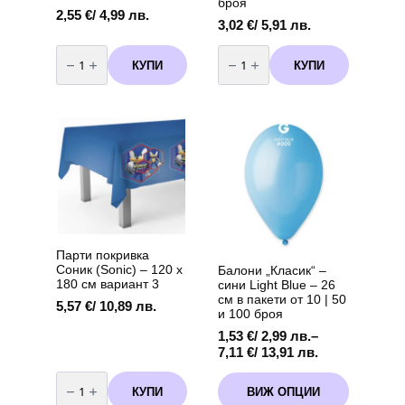
броя
2,55
€
/ 4,99 лв.
3,02
€
/ 5,91 лв.
количество
количество
за
за
КУПИ
КУПИ
Балон
Балони
фолио"
латекс
Коте
Стич
"
(Lilo
-
&
45
Stitch)
см
-
10
броя
Парти покривка
Соник (Sonic) – 120 х
Балони „Класик“ –
180 см вариант 3
сини Light Blue – 26
см в пакети от 10 | 50
5,57
€
/ 10,89 лв.
и 100 броя
1,53
€
/ 2,99 лв.
–
Price
7,11
€
/ 13,91 лв.
range:
количество
This
1,53 €
за
КУПИ
ВИЖ ОПЦИИ
product
Парти
/