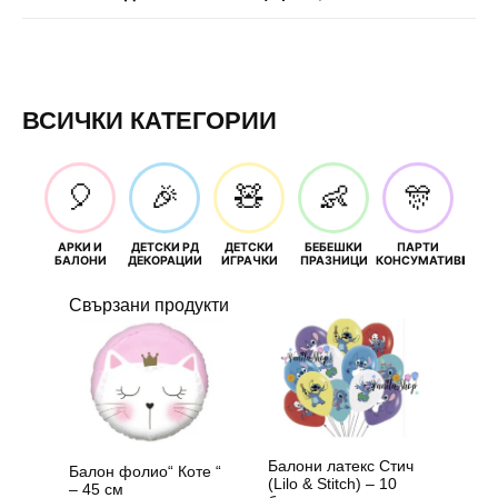
ВСИЧКИ КАТЕГОРИИ
🎈
🎉
🧸
👶
🎊
АРКИ И
ДЕТСКИ РД
ДЕТСКИ
БЕБЕШКИ
ПАРТИ
П
БАЛОНИ
ДЕКОРАЦИИ
ИГРАЧКИ
ПРАЗНИЦИ
КОНСУМАТИВИ
РОЖД
Свързани продукти
Балони латекс Стич
Балон фолио“ Коте “
(Lilo & Stitch) – 10
– 45 см