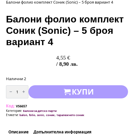
Балони фолио комплект Соник (Sonic) – 5 броя вариант 4
Балони фолио комплект
Соник (Sonic) – 5 броя
вариант 4
4,55
€
/ 8,90 лв.
Налични 2
количество
КУПИ
за
Балони
фолио
комплект
Код:
Соник
VS6657
(Sonic)
Категория:
Балони за детско парти
-
Етикети:
,
,
,
,
balon
folio
sonic
соник
таралежчето соник
5
броя
вариант
4
Описание
Допълнителна информация