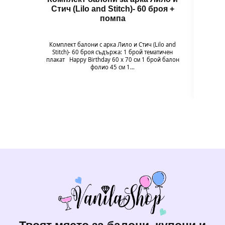
Стич (Lilo and Stitch)- 60 броя +
помпа
Гол
надув
въздух
Комплект балони с арка Лило и Стич (Lilo and
94 x 
Stitch)- 60 броя съдържа: 1 брой тематичен
плакат Happy Birthday 60 х 70 см 1 брой балон
фолио 45 см 1…