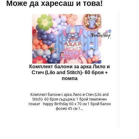
Може да харесаш и това!
Комплект балони за арка Лило и
Бал
Стич (Lilo and Stitch)- 60 броя +
помпа
Гол
надув
въздух
Комплект балони с арка Лило и Стич (Lilo and
94 x 
Stitch)- 60 броя съдържа: 1 брой тематичен
плакат Happy Birthday 60 х 70 см 1 брой балон
фолио 45 см 1…