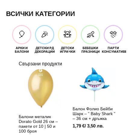
ВСИЧКИ КАТЕГОРИИ
🎈
🎉
🧸
👶
🎊
АРКИ И
ДЕТСКИ РД
ДЕТСКИ
БЕБЕШКИ
ПАРТИ
П
БАЛОНИ
ДЕКОРАЦИИ
ИГРАЧКИ
ПРАЗНИЦИ
КОНСУМАТИВИ
РОЖД
Свързани продукти
Балон Фолио Бейби
Шарк – “ Baby Shark “
Балони металик
– 36 см + дръжка
Dorato Gold 26 см –
1,79
€
/ 3,50 лв.
пакети от 10 | 50 и
100 броя