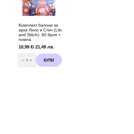
Комплект балони за
арка Лило и Стич (Lilo
and Stitch)- 60 броя +
помпа
10,99
€
/ 21,49 лв.
количество
за
КУПИ
Комплект
балони
за
арка
Лило
и
Стич
(Lilo
and
Stitch)-
60
броя
+
помпа