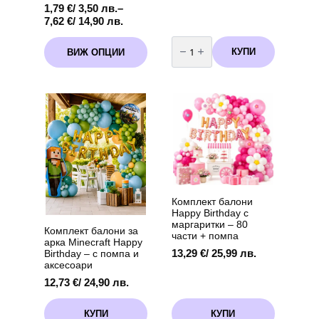
1,79
€
/ 3,50 лв.
–
Price
7,62
€
/ 14,90 лв.
range:
количество
This
1,79 €
за
КУПИ
ВИЖ ОПЦИИ
product
Балон
/
Фолио
has
3,50 лв.
Бейби
multiple
through
Шарк
variants.
-
7,62 €
"
The
/
Baby
options
14,90 лв.
Shark
may
"
-
be
36
chosen
см
+
on
дръжка
the
product
Комплект балони
page
Happy Birthday с
маргаритки – 80
Комплект балони за
части + помпа
арка Minecraft Happy
13,29
€
/ 25,99 лв.
Birthday – с помпа и
аксесоари
12,73
€
/ 24,90 лв.
КУПИ
КУПИ