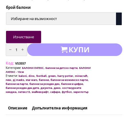
Price
range:
брой балони
1,50 €
/
2,93 лв.
through
4,60 €
Изчистване
/
количество
КУПИ
9,00 лв.
за
Балони
Класик
Зелени
Код:
Green
VS3557
-
Категории:
,
,
БАЛОНИ ЛАТЕКС
Балони за детско парти
БАЛОНИ
13
ЛАТЕКС - 13см
см
Етикети:
,
,
,
,
,
,
baloni
dino
football
green
harry potter
minecraft
пакет
,
,
,
,
,
new
pj masks
star wars
балони
балони за моминско парти
100
,
,
,
балони за парти
балони за рожден ден
балони и цифри
броя
,
,
,
балони рожден ден дете
джунгла
дино
костенурките
,
,
,
,
,
нинджа
латекс13
майнекрафт
сафари
футбол
хари потър
Описание
Допълнителна информация