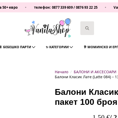
ро
•
телефон:
0877 339 609
/
0876 93 22 25
•
Vanilash
Search
for:
🍼 БЕБЕШКО ПАРТИ
✨ КАТЕГОРИИ
🥂 МОМИНСКО И ЕР
Начало
БАЛОНИ И АКСЕСОАРИ
Балони Класик Лате (Latte 084) – 1
Балони Класик 
пакет 100 броя
1,50
€
/ 2