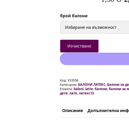
Price
range:
брой балони
1,50 €
/
2,93 лв.
Изчистване
through
4,60 €
/
9,00 лв.
Код:
VS3558
Категории:
БАЛОНИ ЛАТЕКС
,
Балони за д
Етикети:
baloni
,
latte
,
балони
,
балони за 
дете
,
лате
,
латекс13
Описание
Допълнителна ин