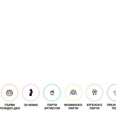
🎂
🤰
🥤
👰
🥂
ПЪРВИ
ЗА МАМА
ПАРТИ
МОМИНСКО
ЕРГЕНСКО
ПРАЗ
И
РОЖДЕН ДЕН
АРТИКУЛИ
ПАРТИ
ПАРТИ
ТЕ