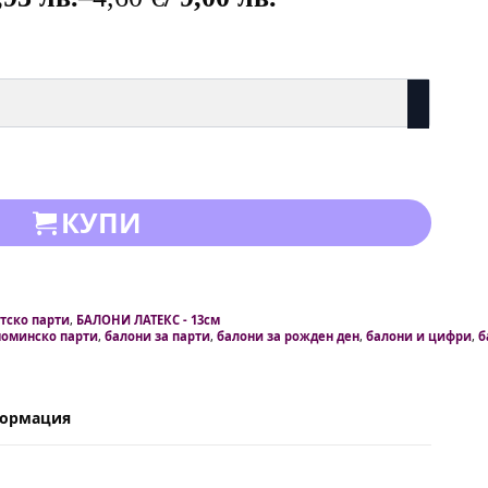
КУПИ
етско парти
,
БАЛОНИ ЛАТЕКС - 13см
моминско парти
,
балони за парти
,
балони за рожден ден
,
балони и цифри
,
б
формация