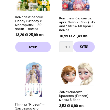
chosen
on
the
product
Комплект балони
Комплект балони за
page
Happy Birthday с
арка Лило и Стич (Lilo
маргаритки – 80
and Stitch)- 60 броя +
части + помпа
помпа
13,29
€
/ 25,99 лв.
10,99
€
/ 21,49 лв.
количество
за
КУПИ
КУПИ
Комплект
балони
за
арка
Лило
и
Стич
(Lilo
and
Stitch)-
60
броя
+
помпа
Замръзналото
Кралство (Frozen) –
маски 6 броя
Пинята “Frozen” –
3,53
€
/ 6,90 лв.
Замръзналото