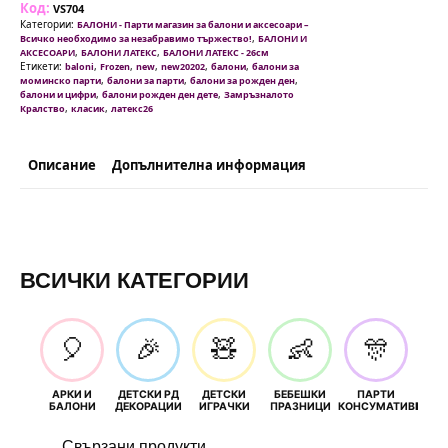
Код:
лилави
VS704
(Lavander)
Категории:
БАЛОНИ - Парти магазин за балони и аксесоари –
-
,
Всичко необходимо за незабравимо тържество!
БАЛОНИ И
26
,
,
АКСЕСОАРИ
БАЛОНИ ЛАТЕКС
БАЛОНИ ЛАТЕКС - 26см
см
Етикети:
,
,
,
,
,
baloni
Frozen
new
new20202
балони
балони за
в
,
,
,
моминско парти
балони за парти
балони за рожден ден
пакети
,
,
балони и цифри
балони рожден ден дете
Замръзналото
от
,
,
Кралство
класик
латекс26
10
|
50
и
100
Описание
Допълнителна информация
броя
ВСИЧКИ КАТЕГОРИИ
🎈
🎉
🧸
👶
🎊
АРКИ И
ДЕТСКИ РД
ДЕТСКИ
БЕБЕШКИ
ПАРТИ
П
БАЛОНИ
ДЕКОРАЦИИ
ИГРАЧКИ
ПРАЗНИЦИ
КОНСУМАТИВИ
РОЖД
Свързани продукти