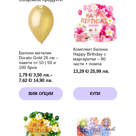
Комплект балони
Балони металик
Happy Birthday с
Dorato Gold 26 см –
маргаритки – 80
пакети от 10 | 50 и
части + помпа
100 броя
13,29
€
/ 25,99 лв.
1,79
€
/ 3,50 лв.
–
Price
7,62
€
/ 14,90 лв.
range:
This
1,79 €
ВИЖ ОПЦИИ
КУПИ
product
/
has
3,50 лв.
multiple
through
variants.
7,62 €
The
/
options
14,90 лв.
may
be