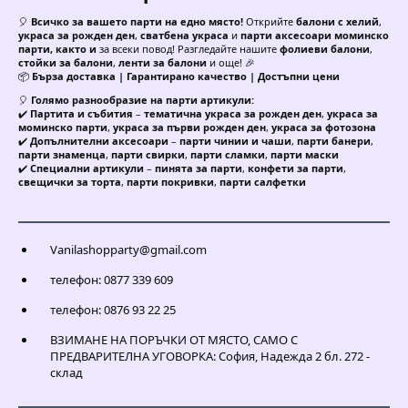
🎈
Всичко за вашето парти на едно място!
Открийте
балони с хелий
,
украса за рожден ден
,
сватбена украса
и
парти аксесоари моминско
парти, както и
за всеки повод! Разгледайте нашите
фолиеви балони
,
стойки за балони
,
ленти за балони
и още! 🎉
📦
Бърза доставка | Гарантирано качество | Достъпни цени
🎈
Голямо разнообразие на парти артикули:
✔️
Партита и събития
–
тематична украса за рожден ден
,
украса за
моминско парти
,
украса за първи рожден ден
,
украса за фотозона
✔️
Допълнителни аксесоари
–
парти чинии и чаши
,
парти банери
,
парти знаменца
,
парти свирки
,
парти сламки
,
парти маски
✔️
Специални артикули
–
пинята за парти
,
конфети за парти
,
свещички за торта
,
парти покривки
,
парти салфетки
Vanilashopparty@gmail.com
телефон: 0877 339 609
телефон: 0876 93 22 25
ВЗИМАНЕ НА ПОРЪЧКИ ОТ МЯСТО, САМО С
ПРЕДВАРИТЕЛНА УГОВОРКА: София, Надежда 2 бл. 272 -
склад