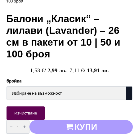
100 броя
Балони „Класик“ –
лилави (Lavander) – 26
см в пакети от 10 | 50 и
100 броя
1,53
€
/ 2,99 лв.
–
7,11
€
/ 13,91 лв.
Price
range:
бройка
1,53 €
/
2,99 лв.
through
7,11 €
Изчистване
/
количество
КУПИ
13,91 лв.
за
Балони
"Класик"
-