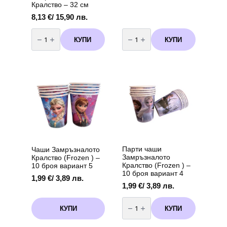
Кралство – 32 см
8,13
€
/ 15,90 лв.
количество
количество
за
за
КУПИ
КУПИ
Пинята
Замръзналото
“Frozen”
Кралство
–
(Frozen)
Замръзналото
-
Кралство
маски
-
6
32
броя
см
Парти чаши
Чаши Замръзналото
Замръзналото
Кралство (Frozen ) –
Кралство (Frozen ) –
10 броя вариант 5
10 броя вариант 4
1,99
€
/ 3,89 лв.
1,99
€
/ 3,89 лв.
количество
за
КУПИ
КУПИ
Парти
чаши
Замръзналото