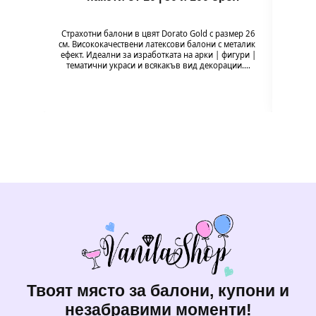
Страхотни балони в цвят Dorato Gold с размер 26
Балон 
см. Висококачествени латексови балони с металик
Pig
ефект. Идеални за изработката на арки | фигури |
празн
тематични украси и всякакъв вид декорации.…
формат
Твоят място за балони, купони и
незабравими моменти!