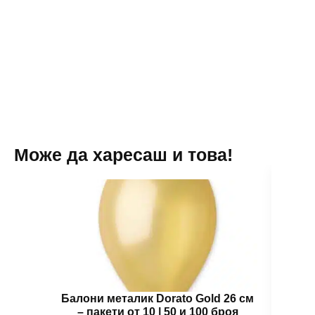
Кралство
(Frozen
)
-
10
броя
вариант
4
Може да харесаш и това!
Балони металик Dorato Gold 26 см
Бал
– пакети от 10 | 50 и 100 броя