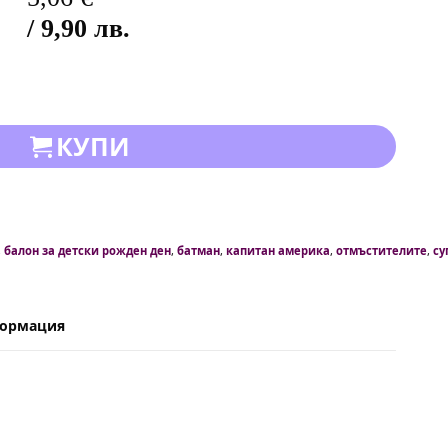
/ 9,90 лв.
КУПИ
,
балон за детски рожден ден
,
батман
,
капитан америка
,
отмъстителите
,
су
формация