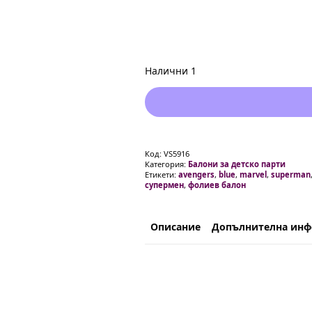
Налични 1
Код:
VS5916
Категория:
Балони за детско парти
Етикети:
avengers
,
blue
,
marvel
,
superman
супермен
,
фолиев балон
Описание
Допълнителна ин