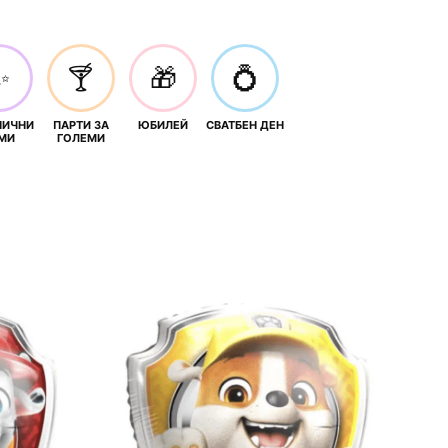
✨
🍸
🎁
💍
НИЧНИ
ПАРТИ ЗА
ЮБИЛЕЙ
СВАТБЕН ДЕН
МИ
ГОЛЕМИ