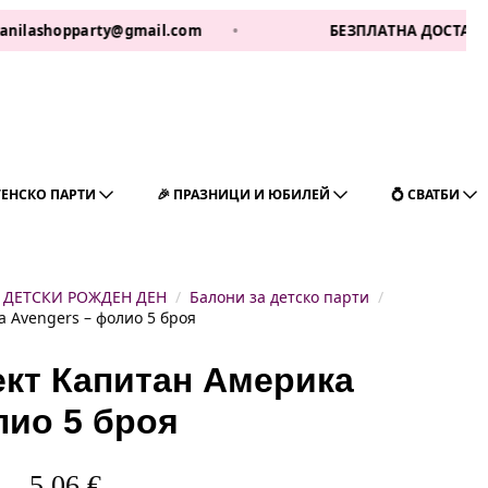
hopparty@gmail.com
•
БЕЗПЛАТНА ДОСТАВКА ЗА 1 Р
ГЕНСКО ПАРТИ
🎉 ПРАЗНИЦИ И ЮБИЛЕЙ
💍 СВАТБИ
ДЕТСКИ РОЖДЕН ДЕН
Балони за детско парти
 Avengers – фолио 5 броя
кт Капитан Америка
лио 5 броя
5,06
€