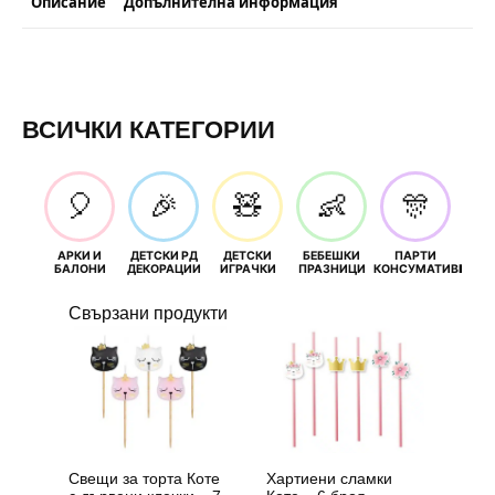
Описание
Допълнителна информация
ВСИЧКИ КАТЕГОРИИ
🎈
🎉
🧸
👶
🎊
АРКИ И
ДЕТСКИ РД
ДЕТСКИ
БЕБЕШКИ
ПАРТИ
П
БАЛОНИ
ДЕКОРАЦИИ
ИГРАЧКИ
ПРАЗНИЦИ
КОНСУМАТИВИ
РОЖД
Свързани продукти
Свещи за торта Коте
Хартиени сламки