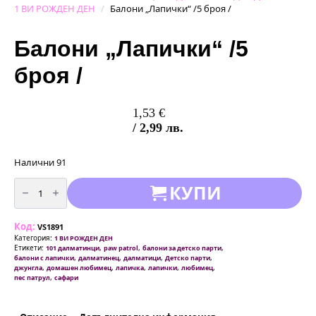
1 ВИ РОЖДЕН ДЕН
Балони „Лапички“ /5 броя /
Балони „Лапички“ /5
броя /
1,53
€
/ 2,99 лв.
Налични 91
количество
КУПИ
за
Балони
"Лапички"
/5
Код:
броя
VS1891
/
Категория:
1 ВИ РОЖДЕН ДЕН
Етикети:
,
,
,
101 далматинци
paw patrol
балони за детско парти
,
,
,
,
балони с лапички
далматинец
далматици
Детско парти
,
,
,
,
,
джунгла
домашен любимец
лапичка
лапички
любимец
,
пес патрул
сафари