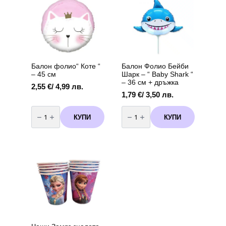
6
х
броя
33
см,
12
броя
Балон фолио“ Коте “
Балон Фолио Бейби
– 45 см
Шарк – “ Baby Shark “
– 36 см + дръжка
2,55
€
/ 4,99 лв.
1,79
€
/ 3,50 лв.
количество
количество
за
за
КУПИ
КУПИ
Балон
Балон
фолио"
Фолио
Коте
Бейби
"
Шарк
-
-
45
"
см
Baby
Shark
"
-
36
см
+
дръжка