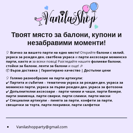
Твоят място за балони, купони и
незабравими моменти!
🎈
Всичко за вашето парти на едно място!
Открийте
балони с хелий
,
украса за рожден ден
,
сватбена украса
и
парти аксесоари моминско
парти, както и
за всеки повод! Разгледайте нашите
фолиеви балони
,
стойки за балони
,
ленти за балони
и още! 🎉
📦
Бърза доставка | Гарантирано качество | Достъпни цени
🎈
Голямо разнообразие на парти артикули:
✔️
Партита и събития
–
тематична украса за рожден ден
,
украса за
моминско парти
,
украса за първи рожден ден
,
украса за фотозона
✔️
Допълнителни аксесоари
–
парти чинии и чаши
,
парти банери
,
парти знаменца
,
парти свирки
,
парти сламки
,
парти маски
✔️
Специални артикули
–
пинята за парти
,
конфети за парти
,
свещички за торта
,
парти покривки
,
парти салфетки
Vanilashopparty@gmail.com