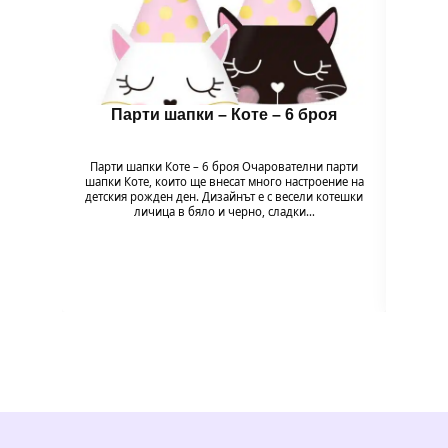
Парти шапки – Коте – 6 броя
Бало
Парти шапки Коте – 6 броя Очарователни парти
шапки Коте, които ще внесат много настроение на
Балон
детския рожден ден. Дизайнът е с весели котешки
напълв
личица в бяло и черно, сладки…