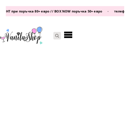
НТ при поръчка 80+ евро // BOX NOW поръчка 50+ евро
•
телефон:
087
Search
for: