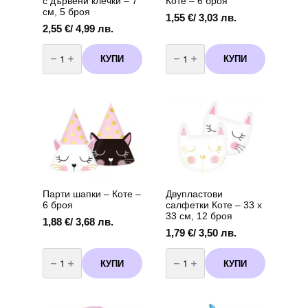
с дървени клечки – 7
Коте – 6 броя
см, 5 броя
1,55
€
/ 3,03 лв.
2,55
€
/ 4,99 лв.
количество
количество
за
за
КУПИ
КУПИ
Свещи
Хартиени
за
сламки
торта
Коте
Коте
–
с
6
дървени
броя
клечки
–
7
см,
5
броя
Парти шапки – Коте –
Двупластови
6 броя
салфетки Коте – 33 х
33 см, 12 броя
1,88
€
/ 3,68 лв.
1,79
€
/ 3,50 лв.
количество
количество
за
за
КУПИ
КУПИ
Парти
Двупластови
шапки
салфетки
-
Коте
Коте
–
-
33