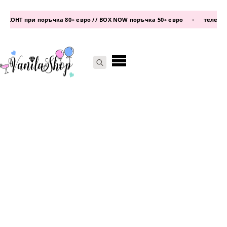
ОНТ при поръчка 80+ евро // BOX NOW поръчка 50+ евро
•
телефон:
08
Search
for: