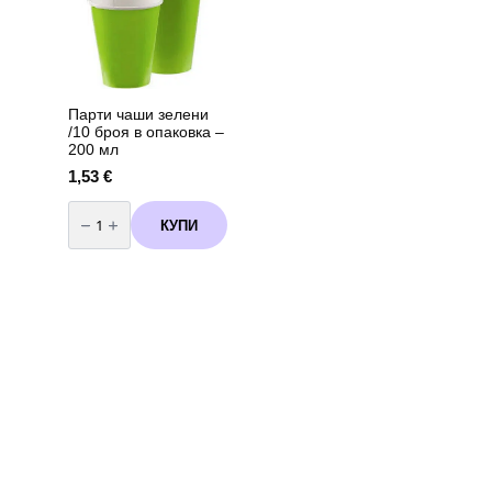
Парти чаши зелени
/10 броя в опаковка –
200 мл
1,53
€
количество
за
КУПИ
Парти
чаши
зелени
/10
броя
в
опаковка
-
200
мл