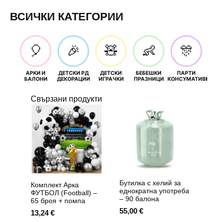
ВСИЧКИ КАТЕГОРИИ
🎈
🎉
🧸
👶
🎊
АРКИ И
ДЕТСКИ РД
ДЕТСКИ
БЕБЕШКИ
ПАРТИ
П
БАЛОНИ
ДЕКОРАЦИИ
ИГРАЧКИ
ПРАЗНИЦИ
КОНСУМАТИВИ
РОЖД
Свързани продукти
Бутилка с хелий за
Комплект Арка
еднократна употреба
ФУТБОЛ (Football) –
– 90 балона
65 броя + помпа
55,00
€
13,24
€