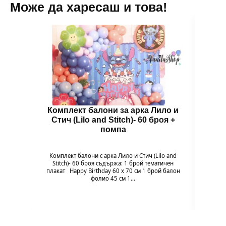
Може да харесаш и това!
Комплект балони за арка Лило и
Бал
Стич (Lilo and Stitch)- 60 броя +
помпа
Гол
надув
въздух
Комплект балони с арка Лило и Стич (Lilo and
94 x 
Stitch)- 60 броя съдържа: 1 брой тематичен
плакат Happy Birthday 60 х 70 см 1 брой балон
фолио 45 см 1…