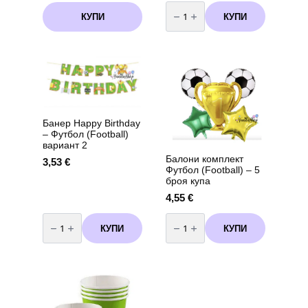
количество
за
КУПИ
КУПИ
Бутилка
с
хелий
за
еднократна
употреба
-
90
балона
Банер Happy Birthday
– Футбол (Football)
вариант 2
Балони комплект
3,53
€
Футбол (Football) – 5
броя купа
4,55
€
количество
количество
за
за
КУПИ
КУПИ
Банер
Балони
Happy
комплект
Birthday
Футбол
-
(Football)
Футбол
-
(Football)
5
вариант
броя
2
купа