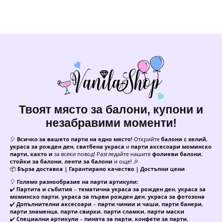
Твоят място за балони, купони и
незабравими моменти!
🎈
Всичко за вашето парти на едно място!
Открийте
балони с хелий
,
украса за рожден ден
,
сватбена украса
и
парти аксесоари моминско
парти, както и
за всеки повод! Разгледайте нашите
фолиеви балони
,
стойки за балони
,
ленти за балони
и още! 🎉
📦
Бърза доставка | Гарантирано качество | Достъпни цени
🎈
Голямо разнообразие на парти артикули:
✔️
Партита и събития
–
тематична украса за рожден ден
,
украса за
моминско парти
,
украса за първи рожден ден
,
украса за фотозона
✔️
Допълнителни аксесоари
–
парти чинии и чаши
,
парти банери
,
парти знаменца
,
парти свирки
,
парти сламки
,
парти маски
✔️
Специални артикули
–
пинята за парти
,
конфети за парти
,