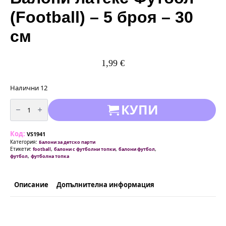
(Football) – 5 броя – 30
см
1,99
€
Налични 12
количество
КУПИ
за
Балони
латекс
Футбол
Код:
(Football)
VS1941
-
Категория:
Балони за детско парти
5
Етикети:
,
,
,
football
балони с футболни топки
балони футбол
броя
,
футбол
футболна топка
-
30
см
Описание
Допълнителна информация