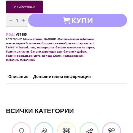
Изчистване
количество
КУПИ
за
Балони
металик
Златни
Код:
26
VS1185
см
Категории:
,
26см металик
БАЛОНИ - Парти магазин за балони
-
и аксесоари – Всичко необходимо за незабравимо тържество!
пакети
Етикети:
,
,
,
,
baloni
new
nova godina
балони за моминско парти
от
,
,
,
балони за парти
балони за рожден ден
балони и цифри
10
,
,
,
балони рожден ден дете
коледа злато
коледа класик
|
,
металик
металик26
50
и
100
броя
Описание
Допълнителна информация
ВСИЧКИ КАТЕГОРИИ
🎈
🎉
🧸
👶
🎊