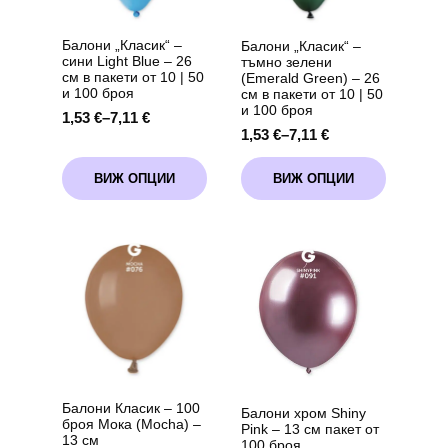
Балони „Класик“ –
Балони „Класик“ –
сини Light Blue – 26
тъмно зелени
см в пакети от 10 | 50
(Emerald Green) – 26
и 100 броя
см в пакети от 10 | 50
и 100 броя
1,53
€
–
7,11
€
Price
1,53
€
–
7,11
€
Price
range:
range:
1,53 €
This
This
1,53 €
through
ВИЖ ОПЦИИ
ВИЖ ОПЦИИ
product
product
through
7,11 €
has
has
7,11 €
multiple
multiple
variants.
variants.
The
The
options
options
may
may
be
be
chosen
chosen
on
on
the
the
product
product
page
page
Балони Класик – 100
Балони хром Shiny
броя Мока (Mocha) –
Pink – 13 см пакет от
13 см
100 броя