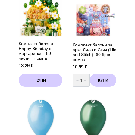
The
options
may
be
chosen
on
the
product
Комплект балони
Комплект балони за
page
Happy Birthday с
арка Лило и Стич (Lilo
маргаритки – 80
and Stitch)- 60 броя +
части + помпа
помпа
13,29
€
10,99
€
количество
за
КУПИ
КУПИ
Комплект
балони
за
арка
Лило
и
Стич
(Lilo
and
Stitch)-
60
броя
+
помпа