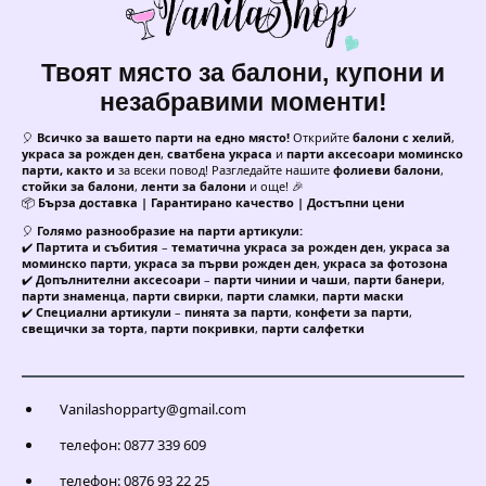
Твоят място за балони, купони и
незабравими моменти!
🎈
Всичко за вашето парти на едно място!
Открийте
балони с хелий
,
украса за рожден ден
,
сватбена украса
и
парти аксесоари моминско
парти, както и
за всеки повод! Разгледайте нашите
фолиеви балони
,
стойки за балони
,
ленти за балони
и още! 🎉
📦
Бърза доставка | Гарантирано качество | Достъпни цени
🎈
Голямо разнообразие на парти артикули:
✔️
Партита и събития
–
тематична украса за рожден ден
,
украса за
моминско парти
,
украса за първи рожден ден
,
украса за фотозона
✔️
Допълнителни аксесоари
–
парти чинии и чаши
,
парти банери
,
парти знаменца
,
парти свирки
,
парти сламки
,
парти маски
✔️
Специални артикули
–
пинята за парти
,
конфети за парти
,
свещички за торта
,
парти покривки
,
парти салфетки
Vanilashopparty@gmail.com
телефон: 0877 339 609
телефон: 0876 93 22 25