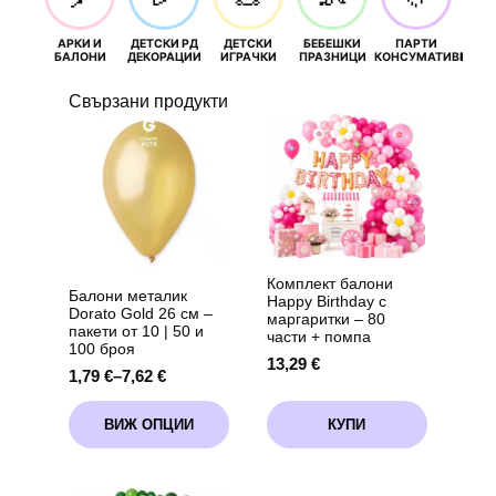
АРКИ И
ДЕТСКИ РД
ДЕТСКИ
БЕБЕШКИ
ПАРТИ
П
БАЛОНИ
ДЕКОРАЦИИ
ИГРАЧКИ
ПРАЗНИЦИ
КОНСУМАТИВИ
РОЖД
Свързани продукти
Комплект балони
Балони металик
Happy Birthday с
Dorato Gold 26 см –
маргаритки – 80
пакети от 10 | 50 и
части + помпа
100 броя
13,29
€
1,79
€
–
7,62
€
Price
range:
This
1,79 €
ВИЖ ОПЦИИ
КУПИ
product
through
has
7,62 €
multiple
variants.