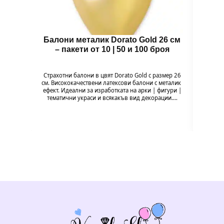
Балони металик Dorato Gold 26 см
Зъб
– пакети от 10 | 50 и 100 броя
Зъбче 
и ор
Страхотни балони в цвят Dorato Gold с размер 26
забав
см. Висококачествени латексови балони с металик
ефект. Идеални за изработката на арки | фигури |
тематични украси и всякакъв вид декорации.…