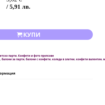
/ 5,91 лв.
КУПИ
детско парти
,
Конфети и фото пропсове
e
,
балони за парти
,
балони с конфети
,
коледа в златни
,
конфети валентин
,
м
формация