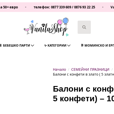
ро
•
телефон:
0877 339 609
/
0876 93 22 25
•
Vanilash
Search
for:
🍼 БЕБЕШКО ПАРТИ
✨ КАТЕГОРИИ
🥂 МОМИНСКО И ЕР
Начало
СЕМЕЙНИ ПРАЗНИЦИ
Балони с конфети в злато ( 5 златн
Балони с конфе
5 конфети) – 1