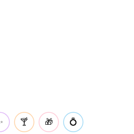
✨
🍸
🎁
💍