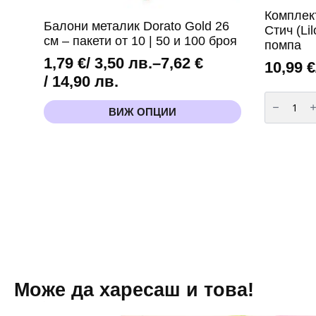
Комплек
Балони металик Dorato Gold 26
Стич (Lil
см – пакети от 10 | 50 и 100 броя
помпа
1,79
€
/ 3,50 лв.
–
7,62
€
10,99
€
Price
/ 14,90 лв.
количест
range:
за
This
ВИЖ ОПЦИИ
1,79 €
Комплект
product
балони
has
/
за
арка
multiple
3,50 лв.
Лило
variants.
и
through
The
Стич
(Lilo
options
7,62 €
and
may
Stitch)-
/
be
60
броя
14,90 лв.
chosen
+
on
помпа
the
product
page
Може да харесаш и това!