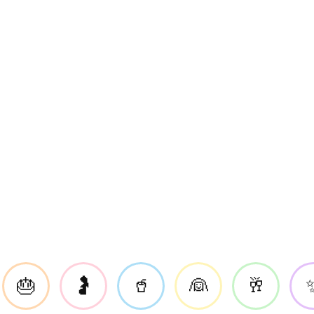
🎂
🤰
🥤
👰
🥂