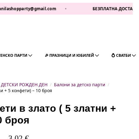
opparty@gmail.com
•
БЕЗПЛАТНА ДОСТАВКА ЗА 1 РА
ГЕНСКО ПАРТИ
🎉 ПРАЗНИЦИ И ЮБИЛЕЙ
💍 СВАТБИ
ДЕТСКИ РОЖДЕН ДЕН
Балони за детско парти
и + 5 конфети) – 10 броя
ти в злато ( 5 златни +
0 броя
3,02
€