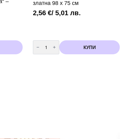
“ –
златна 98 х 75 см
2,56
€
/ 5,01 лв.
количество
за
КУПИ
Фолиев
балон
„Панделка“
–
златна
98
х
75
см