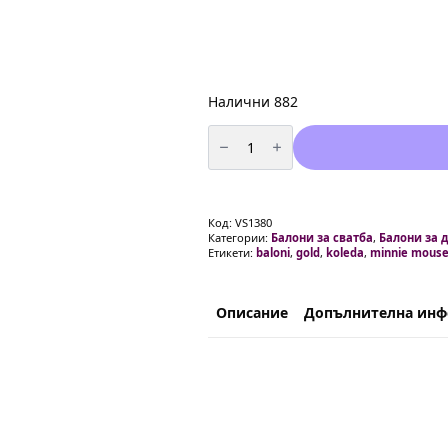
Налични 882
количество
за
Балони
с
конфети
в
злато
Код:
VS1380
(
Категории:
Балони за сватба
,
Балони за 
5
Етикети:
baloni
,
gold
,
koleda
,
minnie mous
златни
+
5
конфети)
-
Описание
Допълнителна ин
10
броя