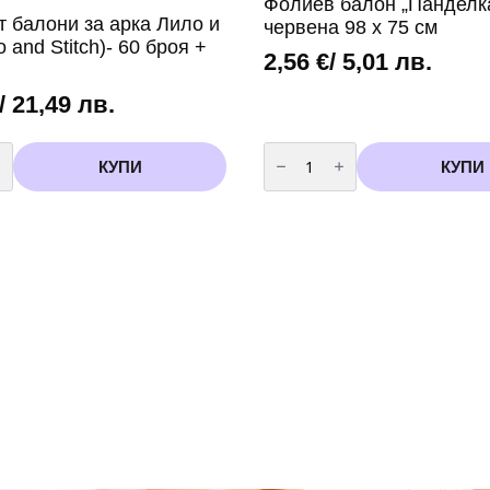
Фолиев балон „Панделка
т балони за арка Лило и
червена 98 х 75 см
o and Stitch)- 60 броя +
2,56
€
/ 5,01 лв.
/ 21,49 лв.
во
количество
за
КУПИ
КУПИ
Фолиев
балон
„Панделка“
–
червена
98
х
75
см