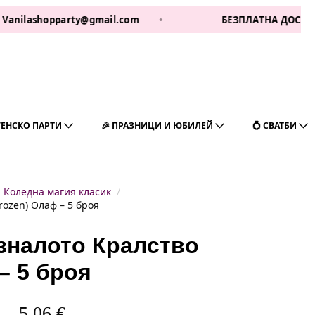
lashopparty@gmail.com
•
БЕЗПЛАТНА ДОСТАВКА ЗА 
ГЕНСКО ПАРТИ
🎉 ПРАЗНИЦИ И ЮБИЛЕЙ
💍 СВАТБИ
Коледна магия класик
ozen) Олаф – 5 броя
зналото Кралство
– 5 броя
5,06
€