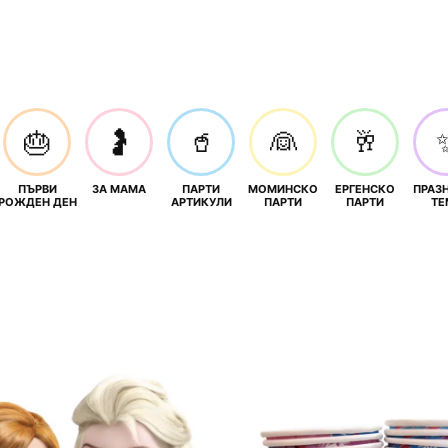
🎂
🤰
🥤
👰
🥂
ПЪРВИ
ЗА МАМА
ПАРТИ
МОМИНСКО
ЕРГЕНСКО
ПРАЗ
И
РОЖДЕН ДЕН
АРТИКУЛИ
ПАРТИ
ПАРТИ
ТЕ