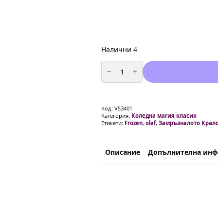
Налични 4
количество
за
Балони
Замръзналото
Кралство
(Frozen)
Олаф
Код:
VS3401
-
Категория:
Коледна магия класик
5
Етикети:
Frozen
,
olaf
,
Замръзналото Крал
броя
Описание
Допълнителна ин