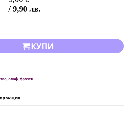
/ 9,90 лв.
КУПИ
ство
,
олаф
,
фрозен
формация