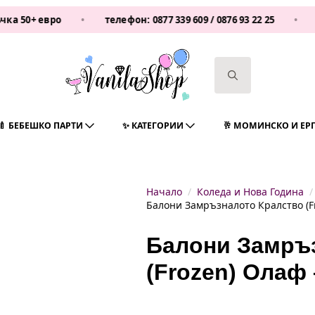
0+ евро
•
телефон:
0877 339 609
/
0876 93 22 25
•
Vani
Search
for:
🍼 БЕБЕШКО ПАРТИ
✨ КАТЕГОРИИ
🥂 МОМИНСКО И ЕР
Начало
Коледа и Нова Година
Балони Замръзналото Кралство (Fr
Балони Замръ
(Frozen) Олаф 