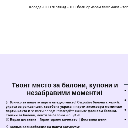
Коледен LED гирлянд – 100 бели оризови лампички – топ
Твоят място за балони, купони и
незабравими моменти!
🎈
Всичко за вашето парти на едно място!
Открийте
балони с хелий
,
украса за рожден ден
,
сватбена украса
и
парти аксесоари моминско
парти, както и
за всеки повод! Разгледайте нашите
фолиеви балони
,
стойки за балони
,
ленти за балони
и още! 🎉
📦
Бърза доставка | Гарантирано качество | Достъпни цени
🎈
Голямо разнообразие на парти артикули: