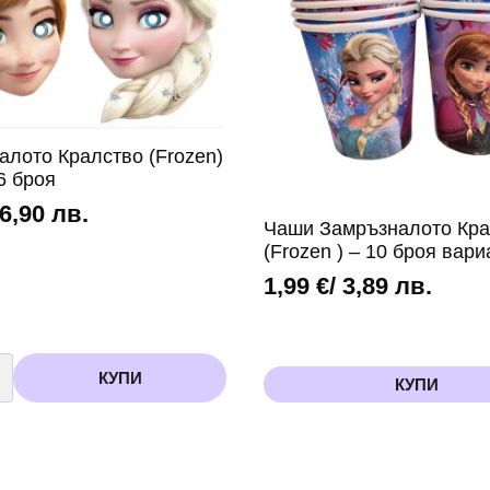
алото Кралство (Frozen)
6 броя
 6,90 лв.
Чаши Замръзналото Кра
(Frozen ) – 10 броя вари
1,99
€
/ 3,89 лв.
во
КУПИ
КУПИ
лото