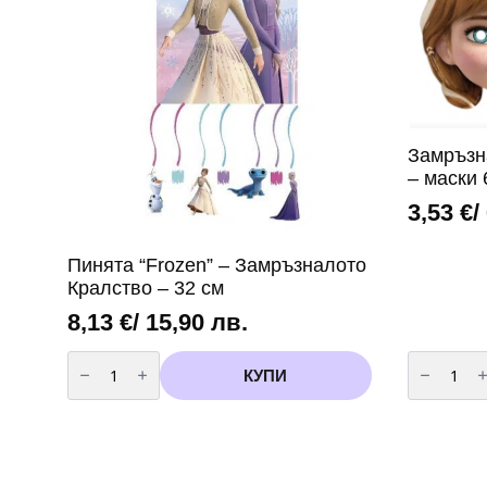
Замръзн
– маски 
3,53
€
/
Пинята “Frozen” – Замръзналото
Кралство – 32 см
8,13
€
/ 15,90 лв.
количество
количест
за
за
КУПИ
Пинята
Замръзна
“Frozen”
Кралство
–
(Frozen)
Замръзналото
-
Кралство
маски
-
6
32
броя