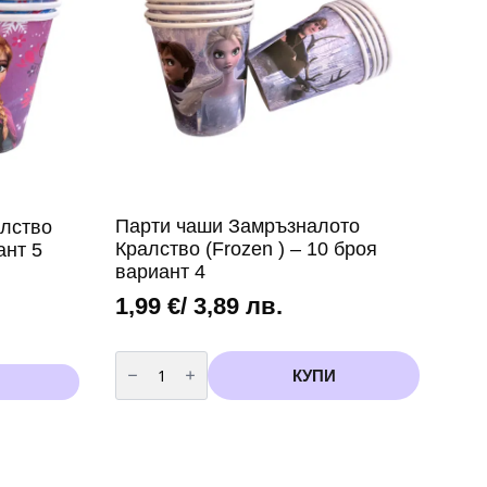
Парти чаши Замръзналото
лство
Кралство (Frozen ) – 10 броя
ант 5
вариант 4
1,99
€
/ 3,89 лв.
количество
за
КУПИ
Парти
чаши
Замръзналото
Кралство
(Frozen
)
-