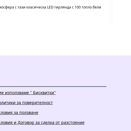
осфера с тази класическа LED гирлянда с 100 топло бели
Фолира
ие използваме " Бисквитки"
олитики за поверителност
словия за ползване
словия и Договор за сделка от разстояние