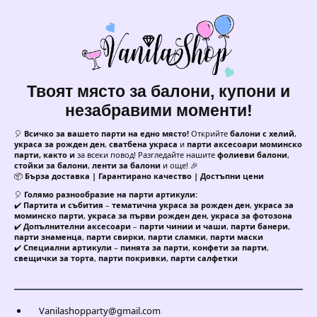
Твоят място за балони, купони и
незабравими моменти!
🎈
Всичко за вашето парти на едно място!
Открийте
балони с хелий
,
украса за рожден ден
,
сватбена украса
и
парти аксесоари моминско
парти, както и
за всеки повод! Разгледайте нашите
фолиеви балони
,
стойки за балони
,
ленти за балони
и още! 🎉
📦
Бърза доставка | Гарантирано качество | Достъпни цени
🎈
Голямо разнообразие на парти артикули:
✔️
Партита и събития
–
тематична украса за рожден ден
,
украса за
моминско парти
,
украса за първи рожден ден
,
украса за фотозона
✔️
Допълнителни аксесоари
–
парти чинии и чаши
,
парти банери
,
парти знаменца
,
парти свирки
,
парти сламки
,
парти маски
✔️
Специални артикули
–
пинята за парти
,
конфети за парти
,
свещички за торта
,
парти покривки
,
парти салфетки
Vanilashopparty@gmail.com