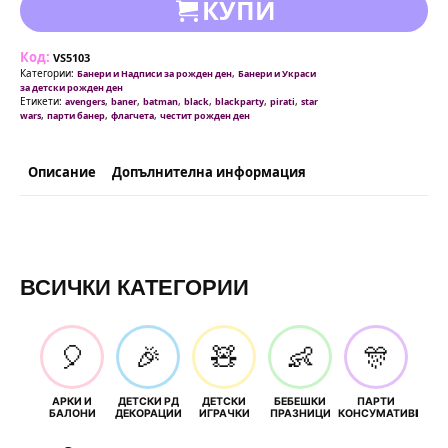
КУПИ
Код:
VS5103
Категории:
,
Банери и Надписи за рожден ден
Банери и Украси
за детски рожден ден
Етикети:
,
,
,
,
,
,
avengers
baner
batman
black
blackparty
pirati
star
,
,
,
wars
парти банер
флагчета
честит рожден ден
Описание
Допълнителна информация
ВСИЧКИ КАТЕГОРИИ
🎈
🎉
🧸
👶
🎊
АРКИ И
ДЕТСКИ РД
ДЕТСКИ
БЕБЕШКИ
ПАРТИ
П
БАЛОНИ
ДЕКОРАЦИИ
ИГРАЧКИ
ПРАЗНИЦИ
КОНСУМАТИВИ
РОЖД