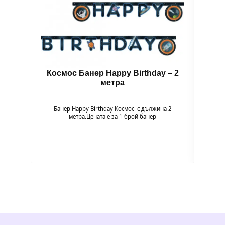
Космос Банер Happy Birthday – 2
Ба
метра
Банер Happy Birthday Космос с дължина 2
Банер 
метра.Цената е за 1 брой банер
нотка
бане
малки 