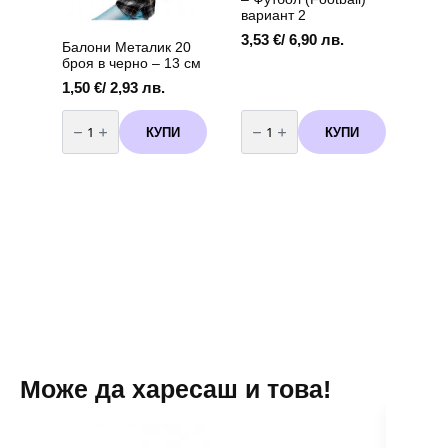
вариант 2
3,53
€
/ 6,90 лв.
Балони Металик 20
броя в черно – 13 см
1,50
€
/ 2,93 лв.
количество
количество
за
за
КУПИ
КУПИ
Балони
Банер
Металик
Happy
20
Birthday
броя
-
в
Футбол
черно
(Football)
-
вариант
13
2
см
Може да харесаш и това!