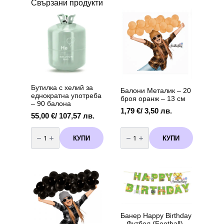
Свързани продукти
Бутилка с хелий за
Балони Металик – 20
еднократна употреба
броя орaнж – 13 см
– 90 балона
1,79
€
/ 3,50 лв.
55,00
€
/ 107,57 лв.
количество
количество
за
за
КУПИ
КУПИ
Бутилка
Балони
с
Металик
хелий
-
за
20
еднократна
броя
употреба
орaнж
-
-
90
13
балона
см
Банер Happy Birthday
– Футбол (Football)