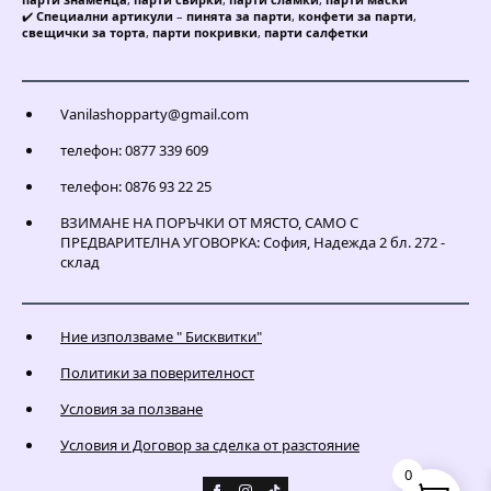
✔️
Специални артикули
–
пинята за парти
,
конфети за парти
,
свещички за торта
,
парти покривки
,
парти салфетки
Vanilashopparty@gmail.com
телефон: 0877 339 609
телефон: 0876 93 22 25
ВЗИМАНЕ НА ПОРЪЧКИ ОТ МЯСТО, САМО С
ПРЕДВАРИТЕЛНА УГОВОРКА: София, Надежда 2 бл. 272 -
склад
Ние използваме " Бисквитки"
Политики за поверителност
Условия за ползване
Условия и Договор за сделка от разстояние
0