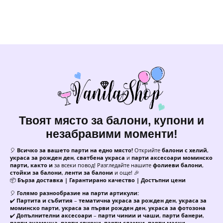
Твоят място за балони, купони и
незабравими моменти!
🎈
Всичко за вашето парти на едно място!
Открийте
балони с хелий
,
украса за рожден ден
,
сватбена украса
и
парти аксесоари моминско
парти, както и
за всеки повод! Разгледайте нашите
фолиеви балони
,
стойки за балони
,
ленти за балони
и още! 🎉
📦
Бърза доставка | Гарантирано качество | Достъпни цени
🎈
Голямо разнообразие на парти артикули:
✔️
Партита и събития
–
тематична украса за рожден ден
,
украса за
моминско парти
,
украса за първи рожден ден
,
украса за фотозона
✔️
Допълнителни аксесоари
–
парти чинии и чаши
,
парти банери
,
парти знаменца
,
парти свирки
,
парти сламки
,
парти маски