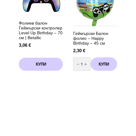
Фолиев балон
Геймърски контролер
Level Up Birthday – 70
Геймърски Балон
см | Betallic
фолио – Happy
Birthday – 45 см
3,06
€
2,30
€
количество
за
КУПИ
КУПИ
Геймърски
Балон
фолио
-
Happy
Birthday
-
45
см