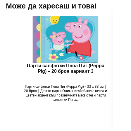
Може да харесаш и това!
Парти салфетки Пепа Пиг (Peppa
Бал
Pig) – 20 броя вариант 3
Парти салфетки Пепа Пиг (Peppa Pig) – 33 x 33 см |
Балон 
20 броя | Детско парти Описание:Добавете весел и
Pig
цветен акцент към празничната маса с тези парти
празн
салфетки Пепа…
формат