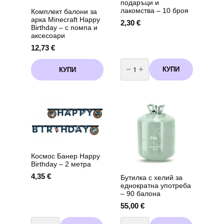
подаръци и
лакомства – 10 броя
Комплект балони за
арка Minecraft Happy
2,30
€
Birthday – с помпа и
аксесоари
12,73
€
количество
за
КУПИ
КУПИ
Майнкрафт
(Minecraft
)Пликчета
за
подаръци
и
лакомства
-
10
броя
Космос Банер Happy
Birthday – 2 метра
4,35
€
Бутилка с хелий за
еднократна употреба
– 90 балона
55,00
€
количество
количество