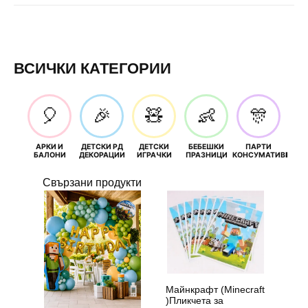
ВСИЧКИ КАТЕГОРИИ
🎈
🎉
🧸
👶
🎊
АРКИ И
ДЕТСКИ РД
ДЕТСКИ
БЕБЕШКИ
ПАРТИ
П
БАЛОНИ
ДЕКОРАЦИИ
ИГРАЧКИ
ПРАЗНИЦИ
КОНСУМАТИВИ
РОЖД
Свързани продукти
Майнкрафт (Minecraft
)Пликчета за