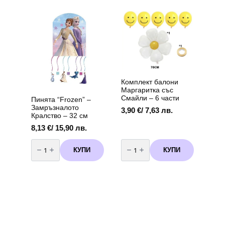
–
"
33
-
х
45
33
см
см,
12
броя
Комплект балони
Маргаритка със
Смайли – 6 части
Пинята “Frozen” –
Замръзналото
3,90
€
/ 7,63 лв.
Кралство – 32 см
8,13
€
/ 15,90 лв.
количество
количество
за
за
КУПИ
КУПИ
Пинята
Комплект
“Frozen”
балони
–
Маргаритка
Замръзналото
със
Кралство
Смайли
-
–
32
6
см
части