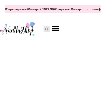
Т при поръчка 80+ евро // BOX NOW поръчка 50+ евро
•
телефон:
0877
Search
for: