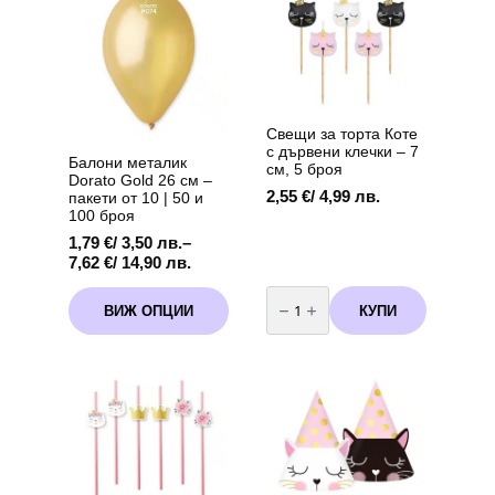
Свещи за торта Коте
с дървени клечки – 7
Балони металик
см, 5 броя
Dorato Gold 26 см –
2,55
€
/ 4,99 лв.
пакети от 10 | 50 и
100 броя
1,79
€
/ 3,50 лв.
–
Price
7,62
€
/ 14,90 лв.
range:
количество
This
1,79 €
за
КУПИ
ВИЖ ОПЦИИ
product
Свещи
/
за
has
3,50 лв.
торта
multiple
through
Коте
variants.
с
7,62 €
дървени
The
/
клечки
options
14,90 лв.
–
may
7
см,
be
5
chosen
броя