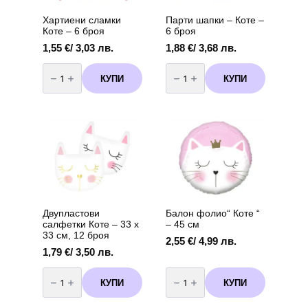
on
the
Хартиени сламки
Парти шапки – Коте –
product
Коте – 6 броя
6 броя
page
1,55
€
/ 3,03 лв.
1,88
€
/ 3,68 лв.
количество
количество
за
за
КУПИ
КУПИ
Хартиени
Парти
сламки
шапки
Коте
-
–
Коте
6
-
броя
6
броя
Двупластови
Балон фолио“ Коте “
салфетки Коте – 33 х
– 45 см
33 см, 12 броя
2,55
€
/ 4,99 лв.
1,79
€
/ 3,50 лв.
количество
количество
за
за
КУПИ
КУПИ
Двупластови
Балон
салфетки
фолио"
Коте
Коте