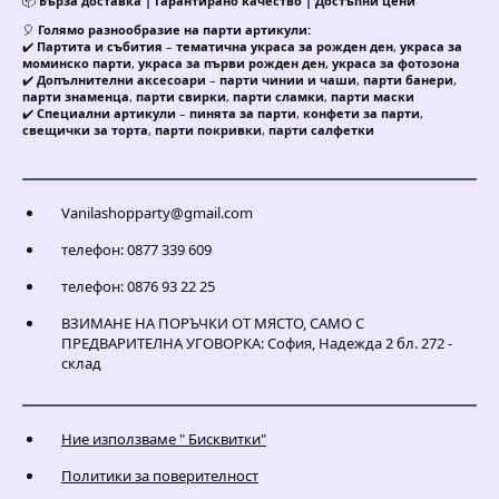
📦
Бърза доставка | Гарантирано качество | Достъпни цени
🎈
Голямо разнообразие на парти артикули:
✔️
Партита и събития
–
тематична украса за рожден ден
,
украса за
моминско парти
,
украса за първи рожден ден
,
украса за фотозона
✔️
Допълнителни аксесоари
–
парти чинии и чаши
,
парти банери
,
парти знаменца
,
парти свирки
,
парти сламки
,
парти маски
✔️
Специални артикули
–
пинята за парти
,
конфети за парти
,
свещички за торта
,
парти покривки
,
парти салфетки
Vanilashopparty@gmail.com
телефон: 0877 339 609
телефон: 0876 93 22 25
ВЗИМАНЕ НА ПОРЪЧКИ ОТ МЯСТО, САМО С
ПРЕДВАРИТЕЛНА УГОВОРКА: София, Надежда 2 бл. 272 -
склад
Ние използваме " Бисквитки"
Политики за поверителност