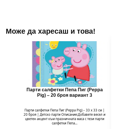
Може да харесаш и това!
Парти салфетки Пепа Пиг (Peppa
Бал
Pig) – 20 броя вариант 3
Парти салфетки Пепа Пиг (Peppa Pig) – 33 x 33 см |
Балон 
20 броя | Детско парти Описание:Добавете весел и
Pig
цветен акцент към празничната маса с тези парти
празн
салфетки Пепа…
формат