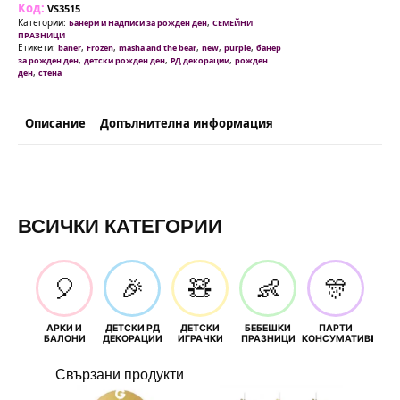
Код:
-
VS3515
светло
Категории:
,
Банери и Надписи за рожден ден
СЕМЕЙНИ
лилав
ПРАЗНИЦИ
16.5
Етикети:
,
,
,
,
,
baner
Frozen
masha and the bear
new
purple
банер
/
,
,
,
за рожден ден
детски рожден ден
РД декорации
рожден
11.5
,
ден
стена
см
Описание
Допълнителна информация
ВСИЧКИ КАТЕГОРИИ
🎈
🎉
🧸
👶
🎊
АРКИ И
ДЕТСКИ РД
ДЕТСКИ
БЕБЕШКИ
ПАРТИ
П
БАЛОНИ
ДЕКОРАЦИИ
ИГРАЧКИ
ПРАЗНИЦИ
КОНСУМАТИВИ
РОЖД
Свързани продукти