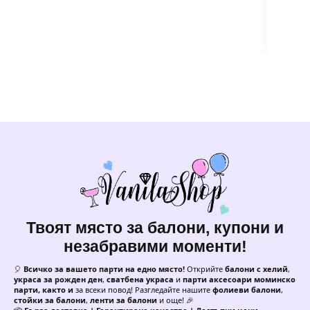
Твоят място за балони, купони и
незабравими моменти!
🎈
Всичко за вашето парти на едно място!
Открийте
балони с хелий
,
украса за рожден ден
,
сватбена украса
и
парти аксесоари моминско
парти, както и
за всеки повод! Разгледайте нашите
фолиеви балони
,
стойки за балони
,
ленти за балони
и още! 🎉