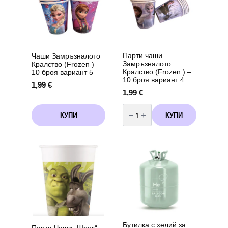
Парти чаши
Чаши Замръзналото
Замръзналото
Кралство (Frozen ) –
Кралство (Frozen ) –
10 броя вариант 5
10 броя вариант 4
1,99
€
1,99
€
количество
за
КУПИ
КУПИ
Парти
чаши
Замръзналото
Кралство
(Frozen
)
-
10
броя
вариант
4
Бутилка с хелий за
Парти Чаши „Шрек“