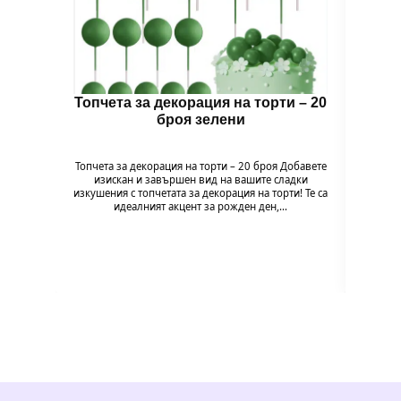
Топчета за декорация на торти – 20
Топч
броя зелени
Топчета за декорация на торти – 20 броя Добавете
Топчет
изискан и завършен вид на вашите сладки
изи
изкушения с топчетата за декорация на торти! Те са
изкушен
идеалният акцент за рожден ден,…