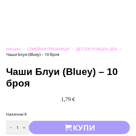
Начало
СЕМЕЙНИ ПРАЗНИЦИ
ДЕТСКИ РОЖДЕН ДЕН
Чаши Блуи (Bluey) – 10 броя
Чаши Блуи (Bluey) – 10
броя
1,79
€
Налични 9
количество
КУПИ
за
Чаши
Блуи