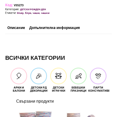
(Bluey)
Код:
-
VS5273
10
Категория:
ДЕТСКИ РОЖДЕН ДЕН
броя
Етикети:
,
,
,
bluey
блуи
чаши
чашки
Описание
Допълнителна информация
ВСИЧКИ КАТЕГОРИИ
🎈
🎉
🧸
👶
🎊
АРКИ И
ДЕТСКИ РД
ДЕТСКИ
БЕБЕШКИ
ПАРТИ
П
БАЛОНИ
ДЕКОРАЦИИ
ИГРАЧКИ
ПРАЗНИЦИ
КОНСУМАТИВИ
РОЖД
Свързани продукти