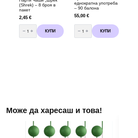
еднократна употреба
(Shrek) – 8 броя в
– 90 балона
пакет
55,00
€
2,45
€
количество
количество
за
за
КУПИ
КУПИ
Парти
Бутилка
Чаши
с
"Шрек"
хелий
(Shrek)
за
–
еднократна
8
употреба
броя
-
в
90
пакет
балона
Може да харесаш и това!