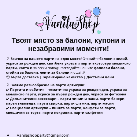
Твоят място за балони, купони и
незабравими моменти!
🎈
Всичко за вашето парти на едно място!
Открийте
балони с хелий
,
украса за рожден ден
,
сватбена украса
и
парти аксесоари моминско
парти, както и
за всеки повод! Разгледайте нашите
фолиеви балони
,
стойки за балони
,
ленти за балони
и още! 🎉
📦
Бърза доставка | Гарантирано качество | Достъпни цени
🎈
Голямо разнообразие на парти артикули:
✔️
Партита и събития
–
тематична украса за рожден ден
,
украса за
моминско парти
,
украса за първи рожден ден
,
украса за фотозона
✔️
Допълнителни аксесоари
–
парти чинии и чаши
,
парти банери
,
парти знаменца
,
парти свирки
,
парти сламки
,
парти маски
✔️
Специални артикули
–
пинята за парти
,
конфети за парти
,
свещички за торта
,
парти покривки
,
парти салфетки
Vanilashopparty@gmail.com