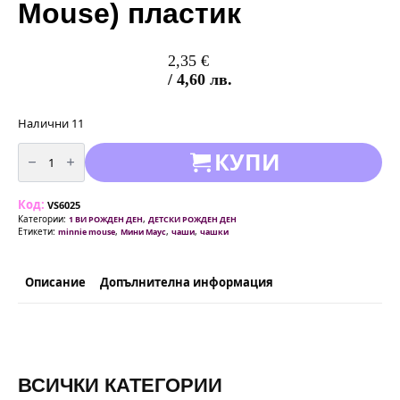
Mouse) пластик
2,35
€
/ 4,60 лв.
Налични 11
количество
КУПИ
за
Парти
Чаши
Мини
Код:
Маусе
VS6025
-
Категории:
,
1 ВИ РОЖДЕН ДЕН
ДЕТСКИ РОЖДЕН ДЕН
8
Етикети:
,
,
,
minnie mouse
Мини Маус
чаши
чашки
броя
-
200
мл
Описание
Допълнителна информация
(Minnie
Mouse)
пластик
ВСИЧКИ КАТЕГОРИИ