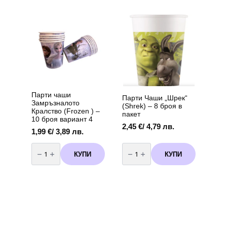
„Панделка“
–
червена
98
х
75
см
Парти чаши
Парти Чаши „Шрек“
Замръзналото
(Shrek) – 8 броя в
Кралство (Frozen ) –
пакет
10 броя вариант 4
2,45
€
/ 4,79 лв.
1,99
€
/ 3,89 лв.
количество
количество
за
за
КУПИ
КУПИ
Парти
Парти
чаши
Чаши
Замръзналото
"Шрек"
Кралство
(Shrek)
(Frozen
–
)
8
-
броя
10
в
броя
пакет
вариант
4