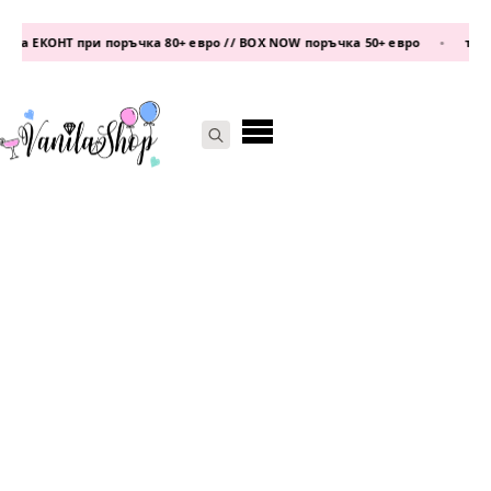
а ЕКОНТ при поръчка 80+ евро // BOX NOW поръчка 50+ евро
•
телеф
Search
for: