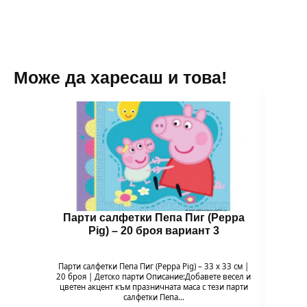
Може да харесаш и това!
Парти салфетки Пепа Пиг (Peppa
Бал
Pig) – 20 броя вариант 3
Парти салфетки Пепа Пиг (Peppa Pig) – 33 x 33 см |
Балон 
20 броя | Детско парти Описание:Добавете весел и
Pig
цветен акцент към празничната маса с тези парти
празн
салфетки Пепа…
формат