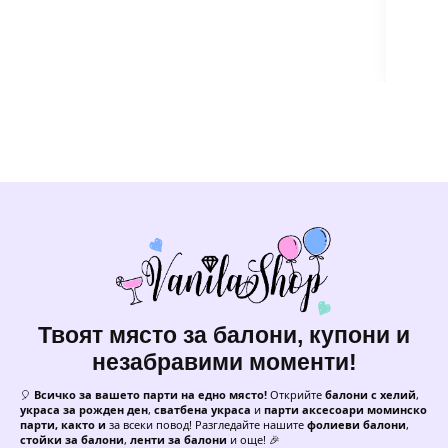
Твоят място за балони, купони и
незабравими моменти!
🎈
Всичко за вашето парти на едно място!
Открийте
балони с хелий
,
украса за рожден ден
,
сватбена украса
и
парти аксесоари моминско
парти, както и
за всеки повод! Разгледайте нашите
фолиеви балони
,
стойки за балони
,
ленти за балони
и още! 🎉