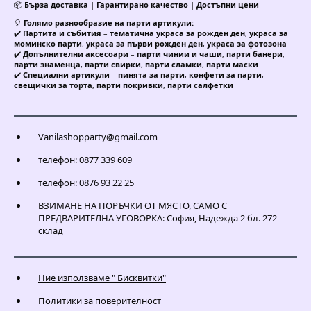
📦
Бърза доставка | Гарантирано качество | Достъпни цени
🎈
Голямо разнообразие на парти артикули:
✔️
Партита и събития
–
тематична украса за рожден ден
,
украса за
моминско парти
,
украса за първи рожден ден
,
украса за фотозона
✔️
Допълнителни аксесоари
–
парти чинии и чаши
,
парти банери
,
парти знаменца
,
парти свирки
,
парти сламки
,
парти маски
✔️
Специални артикули
–
пинята за парти
,
конфети за парти
,
свещички за торта
,
парти покривки
,
парти салфетки
Vanilashopparty@gmail.com
телефон: 0877 339 609
телефон: 0876 93 22 25
ВЗИМАНЕ НА ПОРЪЧКИ ОТ МЯСТО, САМО С
ПРЕДВАРИТЕЛНА УГОВОРКА: София, Надежда 2 бл. 272 -
склад
Ние използваме " Бисквитки"
Политики за поверителност