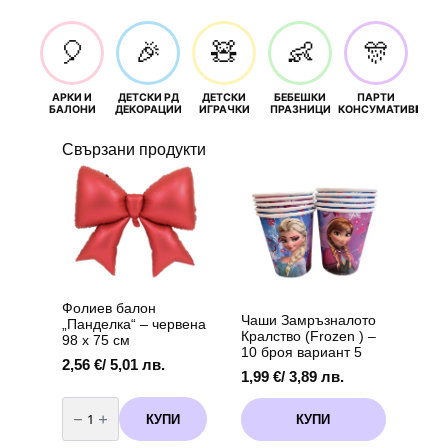
🎈
🎉
🧸
👶
🎊
АРКИ И
ДЕТСКИ РД
ДЕТСКИ
БЕБЕШКИ
ПАРТИ
П
БАЛОНИ
ДЕКОРАЦИИ
ИГРАЧКИ
ПРАЗНИЦИ
КОНСУМАТИВИ
РОЖД
Свързани продукти
Фолиев балон
Чаши Замръзналото
„Панделка“ – червена
Кралство (Frozen ) –
98 х 75 см
10 броя вариант 5
2,56
€
/ 5,01 лв.
1,99
€
/ 3,89 лв.
количество
за
КУПИ
КУПИ
Фолиев
балон