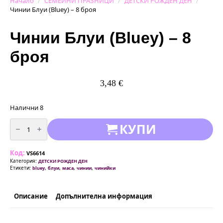
Начало
СЕМЕЙНИ ПРАЗНИЦИ
ДЕТСКИ РОЖДЕН ДЕН
Чинии Блуи (Bluey) – 8 броя
Чинии Блуи (Bluey) – 8
броя
3,48
€
Налични 8
количество
КУПИ
за
Чинии
Блуи
(Bluey)
Код:
-
VS6614
8
Категория:
ДЕТСКИ РОЖДЕН ДЕН
броя
Етикети:
,
,
,
,
bluey
блуи
маса
чинии
чинийки
Описание
Допълнителна информация