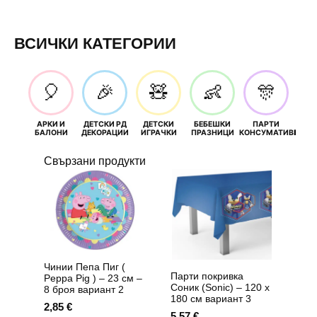
ВСИЧКИ КАТЕГОРИИ
🎈
🎉
🧸
👶
🎊
АРКИ И
ДЕТСКИ РД
ДЕТСКИ
БЕБЕШКИ
ПАРТИ
П
БАЛОНИ
ДЕКОРАЦИИ
ИГРАЧКИ
ПРАЗНИЦИ
КОНСУМАТИВИ
РОЖД
Свързани продукти
Чинии Пепа Пиг (
Парти покривка
Peppa Pig ) – 23 см –
Соник (Sonic) – 120 х
8 броя вариант 2
180 см вариант 3
2,85
€
5,57
€