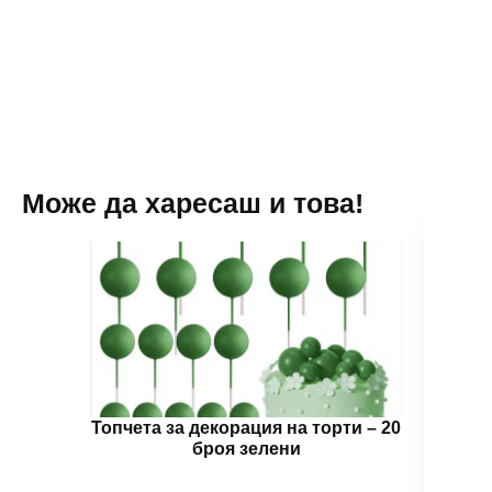
)
-
10
броя
вариант
4
Може да харесаш и това!
Топчета за декорация на торти – 20
Топч
броя зелени