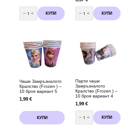
количество
количество
за
за
КУПИ
КУПИ
Чинии
Парти
Пепа
покривка
Пиг
Соник
(
(Sonic)
Peppa
-
Pig
120
)
х
-
180
23
см
см
вариант
-
3
8
броя
вариант
2
Парти чаши
Чаши Замръзналото
Замръзналото
Кралство (Frozen ) –
Кралство (Frozen ) –
10 броя вариант 5
10 броя вариант 4
1,99
€
1,99
€
количество
за
КУПИ
КУПИ
Парти
чаши
Замръзналото
Кралство
(Frozen