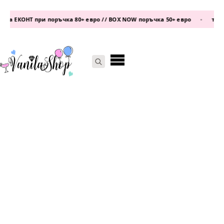
а ЕКОНТ при поръчка 80+ евро // BOX NOW поръчка 50+ евро
•
телеф
Search
for: