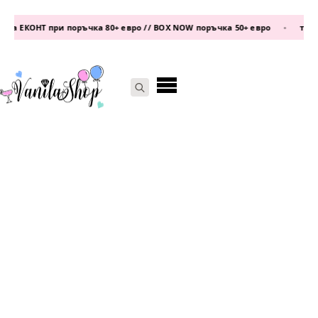
а ЕКОНТ при поръчка 80+ евро // BOX NOW поръчка 50+ евро
•
телеф
Search
for: