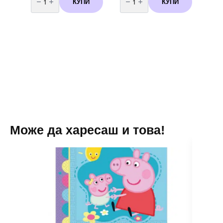
КУПИ
КУПИ
Балон
Балон
-
-
Цифра
Цифра
3
2
/
/
фолио/-
фолио/-
102
102
см
см
Пепа
Пепа
Пиг
Пиг
(Peppa
(Peppa
Pig)
Pig)
Може да харесаш и това!