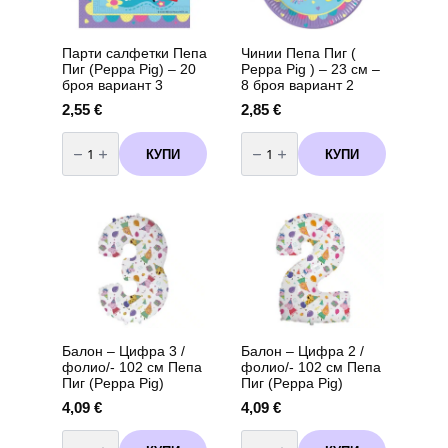
Парти салфетки Пепа
Чинии Пепа Пиг (
Пиг (Peppa Pig) – 20
Peppa Pig ) – 23 см –
броя вариант 3
8 броя вариант 2
2,55
€
2,85
€
количество
количество
за
за
КУПИ
КУПИ
Парти
Чинии
салфетки
Пепа
Пепа
Пиг
Пиг
(
(Peppa
Peppa
Pig)
Pig
-
)
20
-
броя
23
вариант
см
3
-
8
броя
вариант
2
Балон – Цифра 3 /
Балон – Цифра 2 /
фолио/- 102 см Пепа
фолио/- 102 см Пепа
Пиг (Peppa Pig)
Пиг (Peppa Pig)
4,09
€
4,09
€
количество
количество
за
за