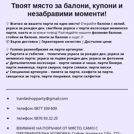
Твоят място за балони, купони и
незабравими моменти!
🎈
Всичко за вашето парти на едно място!
Открийте
балони с хелий
,
украса за рожден ден
,
сватбена украса
и
парти аксесоари моминско
парти, както и
за всеки повод! Разгледайте нашите
фолиеви балони
,
стойки за балони
,
ленти за балони
и още! 🎉
📦
Бърза доставка | Гарантирано качество | Достъпни цени
🎈
Голямо разнообразие на парти артикули:
✔️
Партита и събития
–
тематична украса за рожден ден
,
украса за
моминско парти
,
украса за първи рожден ден
,
украса за фотозона
✔️
Допълнителни аксесоари
–
парти чинии и чаши
,
парти банери
,
парти знаменца
,
парти свирки
,
парти сламки
,
парти маски
✔️
Специални артикули
–
пинята за парти
,
конфети за парти
,
свещички за торта
,
парти покривки
,
парти салфетки
Vanilashopparty@gmail.com
телефон: 0877 339 609
телефон: 0876 93 22 25
ВЗИМАНЕ НА ПОРЪЧКИ ОТ МЯСТО, САМО С
ПРЕДВАРИТЕЛНА УГОВОРКА: София, Надежда 2 бл. 272 -