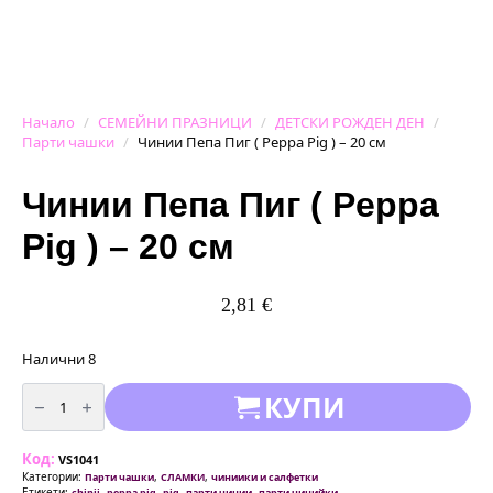
Начало
СЕМЕЙНИ ПРАЗНИЦИ
ДЕТСКИ РОЖДЕН ДЕН
Парти чашки
Чинии Пепа Пиг ( Peppa Pig ) – 20 см
Чинии Пепа Пиг ( Peppa
Pig ) – 20 см
2,81
€
Налични 8
количество
КУПИ
за
Чинии
Пепа
Пиг
Код:
(
VS1041
Peppa
Категории:
,
,
Парти чашки
СЛАМКИ
чиниики и салфетки
Pig
Етикети:
,
,
,
,
,
chinii
peppa pig
pig
парти чинии
парти чинийки