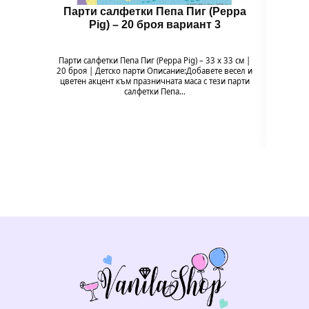
Парти салфетки Пепа Пиг (Peppa
Чин
Pig) – 20 броя вариант 3
Парти салфетки Пепа Пиг (Peppa Pig) – 33 x 33 см |
Чи
20 броя | Детско парти Описание:Добавете весел и
Напр
цветен акцент към празничната маса с тези парти
весели
салфетки Пепа…