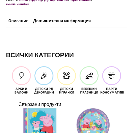
)
,
чинии
чинийки
-
20
см
Описание
Допълнителна информация
ВСИЧКИ КАТЕГОРИИ
🎈
🎉
🧸
👶
🎊
АРКИ И
ДЕТСКИ РД
ДЕТСКИ
БЕБЕШКИ
ПАРТИ
П
БАЛОНИ
ДЕКОРАЦИИ
ИГРАЧКИ
ПРАЗНИЦИ
КОНСУМАТИВИ
РОЖД
Свързани продукти