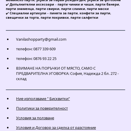
✔️
Допълнителни аксесоари
–
парти чинии и чаши
,
парти банери
,
парти знаменца
,
парти свирки
,
парти сламки
,
парти маски
✔️
Специални артикули
–
пинята за парти
,
конфети за парти
,
свещички за торта
,
парти покривки
,
парти салфетки
Vanilashopparty@gmail.com
телефон: 0877 339 609
телефон: 0876 93 22 25
ВЗИМАНЕ НА ПОРЪЧКИ ОТ МЯСТО, САМО С
ПРЕДВАРИТЕЛНА УГОВОРКА: София, Надежда 2 бл. 272 -
склад
Ние използваме " Бисквитки"
Политики за поверителност
Условия за ползване
Условия и Договор за сделка от разстояние