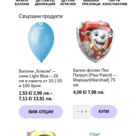
АРКИ И
ДЕТСКИ РД
ДЕТСКИ
БЕБЕШКИ
ПАРТИ
П
БАЛОНИ
ДЕКОРАЦИИ
ИГРАЧКИ
ПРАЗНИЦИ
КОНСУМАТИВИ
РОЖД
Свързани продукти
Балон фолио Пес
Балони „Класик“ –
Патрул (Paw Patrol) –
сини Light Blue – 26
Маршал(Marshall) 75
см в пакети от 10 | 50
см
и 100 броя
4,08
€
/ 7,98 лв.
1,53
€
/ 2,99 лв.
–
Price
7,11
€
/ 13,91 лв.
range:
количество
This
1,53 €
за
КУПИ
ВИЖ ОПЦИИ
product
Балон
/
фолио
has
2,99 лв.
Пес
multiple
through
Патрул
variants.
(Paw
7,11 €
Patrol)
The