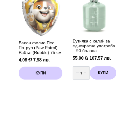
/
-
options
13,91 лв.
Маршал(Marshall)
may
75
см
be
chosen
on
the
product
Бутилка с хелий за
page
Балон фолио Пес
еднократна употреба
Патрул (Paw Patrol) –
– 90 балона
Рабъл (Rubble) 75 см
55,00
€
/ 107,57 лв.
4,08
€
/ 7,98 лв.
количество
за
КУПИ
КУПИ
Бутилка
с
хелий
за
еднократна
употреба
-
90
балона