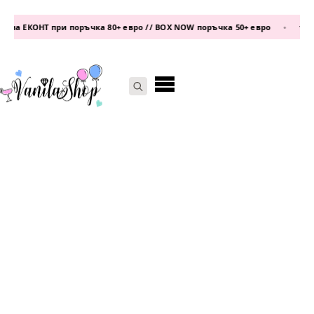
на ЕКОНТ при поръчка 80+ евро // BOX NOW поръчка 50+ евро
•
теле
Search
for: