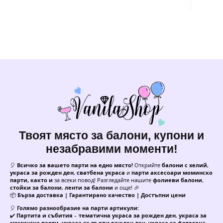
Твоят място за балони, купони и
незабравими моменти!
🎈
Всичко за вашето парти на едно място!
Открийте
балони с хелий
,
украса за рожден ден
,
сватбена украса
и
парти аксесоари моминско
парти, както и
за всеки повод! Разгледайте нашите
фолиеви балони
,
стойки за балони
,
ленти за балони
и още! 🎉
📦
Бърза доставка | Гарантирано качество | Достъпни цени
🎈
Голямо разнообразие на парти артикули:
✔️
Партита и събития
–
тематична украса за рожден ден
,
украса за
моминско парти
,
украса за първи рожден ден
,
украса за фотозона