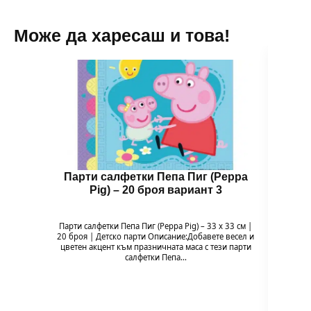
Може да харесаш и това!
Парти салфетки Пепа Пиг (Peppa
Бал
Pig) – 20 броя вариант 3
Парти салфетки Пепа Пиг (Peppa Pig) – 33 x 33 см |
Балон 
20 броя | Детско парти Описание:Добавете весел и
Pig
цветен акцент към празничната маса с тези парти
празн
салфетки Пепа…
формат