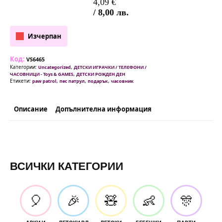
4,09
€
/ 8,00 лв.
Изчерпан
Код:
VS6465
Категории:
,
Uncategorized
ДЕТСКИ ИГРАЧКИ / ТЕЛЕФОНИ /
,
ЧАСОВНИЦИ - Toys & GAMES
ДЕТСКИ РОЖДЕН ДЕН
Етикети:
,
,
,
paw patrol
пес патрул
подарък
часовник
Описание
Допълнителна информация
ВСИЧКИ КАТЕГОРИИ
🎈
🎉
🧸
👶
🎊