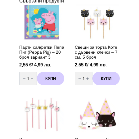
Свързани продукти
Парти салфетки Пепа
Свещи за торта Коте
Пиг (Peppa Pig) – 20
с дървени клечки – 7
броя вариант 3
см, 5 броя
2,55
€
/ 4,99 лв.
2,55
€
/ 4,99 лв.
количество
количество
за
за
КУПИ
КУПИ
Парти
Свещи
салфетки
за
Пепа
торта
Пиг
Коте
(Peppa
с
Pig)
дървени
-
клечки
20
–
броя
7
вариант
см,
3
5
броя