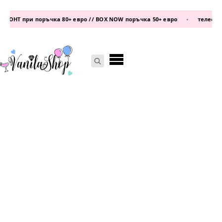
КОНТ при поръчка 80+ евро // BOX NOW поръчка 50+ евро
•
телефон:
0
Search
for: