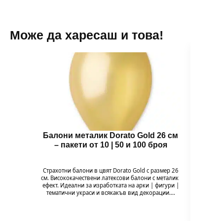
Може да харесаш и това!
Балони металик Dorato Gold 26 см
Комп
– пакети от 10 | 50 и 100 броя
ма
Страхотни балони в цвят Dorato Gold с размер 26
Ком
см. Висококачествени латексови балони с металик
марга
ефект. Идеални за изработката на арки | фигури |
още
тематични украси и всякакъв вид декорации.…
компле