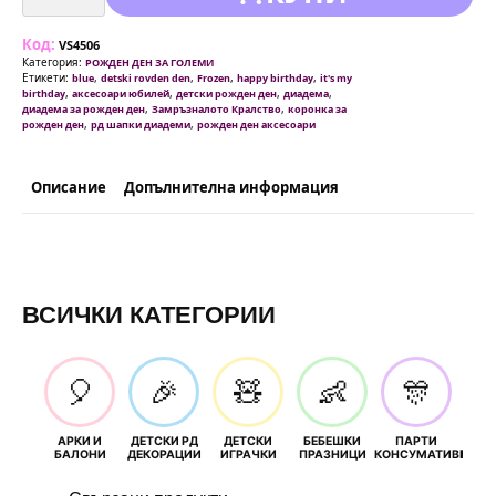
Диадема
Замръзналото
Кралство
Код:
-
VS4506
Frozen
Категория:
РОЖДЕН ДЕН ЗА ГОЛЕМИ
Етикети:
,
,
,
,
blue
detski rovden den
Frozen
happy birthday
it's my
,
,
,
,
birthday
аксесоари юбилей
детски рожден ден
диадема
,
,
диадема за рожден ден
Замръзналото Кралство
коронка за
,
,
рожден ден
рд шапки диадеми
рожден ден аксесоари
Описание
Допълнителна информация
ВСИЧКИ КАТЕГОРИИ
🎈
🎉
🧸
👶
🎊
АРКИ И
ДЕТСКИ РД
ДЕТСКИ
БЕБЕШКИ
ПАРТИ
П
БАЛОНИ
ДЕКОРАЦИИ
ИГРАЧКИ
ПРАЗНИЦИ
КОНСУМАТИВИ
РОЖД