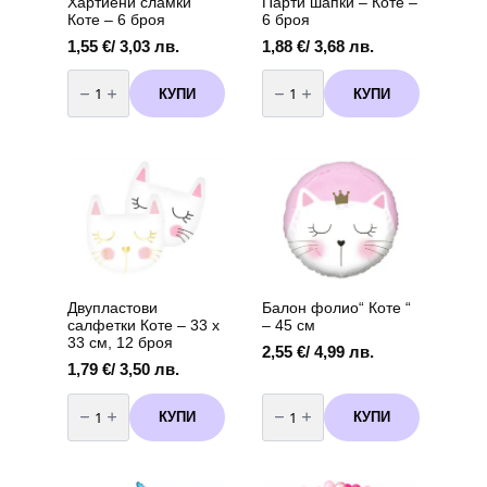
Хартиени сламки
Парти шапки – Коте –
Коте – 6 броя
6 броя
1,55
€
/ 3,03 лв.
1,88
€
/ 3,68 лв.
количество
количество
за
за
КУПИ
КУПИ
Хартиени
Парти
сламки
шапки
Коте
-
–
Коте
6
-
броя
6
броя
Двупластови
Балон фолио“ Коте “
салфетки Коте – 33 х
– 45 см
33 см, 12 броя
2,55
€
/ 4,99 лв.
1,79
€
/ 3,50 лв.
количество
количество
за
за
КУПИ
КУПИ
Двупластови
Балон
салфетки
фолио"
Коте
Коте
–
"
33
-