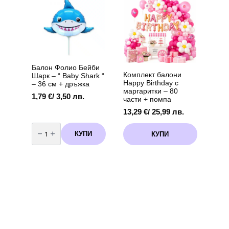
х
45
33
см
см,
12
броя
Балон Фолио Бейби
Комплект балони
Шарк – “ Baby Shark “
Happy Birthday с
– 36 см + дръжка
маргаритки – 80
1,79
€
/ 3,50 лв.
части + помпа
13,29
€
/ 25,99 лв.
количество
за
КУПИ
КУПИ
Балон
Фолио
Бейби
Шарк
-
"
Baby
Shark
"
-
36
см
+
дръжка