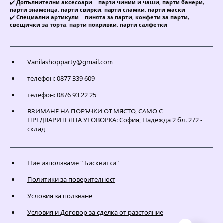
✔️
Допълнителни аксесоари
–
парти чинии и чаши
,
парти банери
,
парти знаменца
,
парти свирки
,
парти сламки
,
парти маски
✔️
Специални артикули
–
пинята за парти
,
конфети за парти
,
свещички за торта
,
парти покривки
,
парти салфетки
Vanilashopparty@gmail.com
телефон: 0877 339 609
телефон: 0876 93 22 25
ВЗИМАНЕ НА ПОРЪЧКИ ОТ МЯСТО, САМО С
ПРЕДВАРИТЕЛНА УГОВОРКА: София, Надежда 2 бл. 272 -
склад
Ние използваме " Бисквитки"
Политики за поверителност
Условия за ползване
Условия и Договор за сделка от разстояние