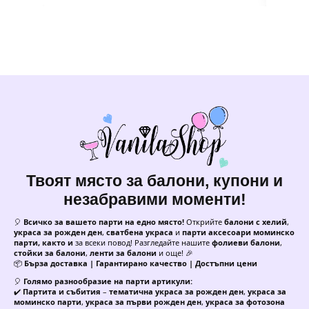
Твоят място за балони, купони и
незабравими моменти!
🎈
Всичко за вашето парти на едно място!
Открийте
балони с хелий
,
украса за рожден ден
,
сватбена украса
и
парти аксесоари моминско
парти, както и
за всеки повод! Разгледайте нашите
фолиеви балони
,
стойки за балони
,
ленти за балони
и още! 🎉
📦
Бърза доставка | Гарантирано качество | Достъпни цени
🎈
Голямо разнообразие на парти артикули:
✔️
Партита и събития
–
тематична украса за рожден ден
,
украса за
моминско парти
,
украса за първи рожден ден
,
украса за фотозона