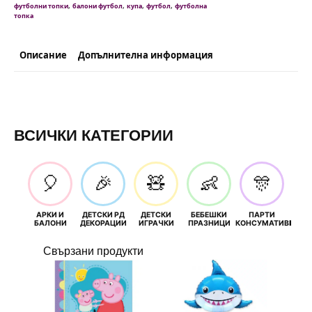
,
,
,
,
футболни топки
балони футбол
купа
футбол
футболна
топка
Описание
Допълнителна информация
ВСИЧКИ КАТЕГОРИИ
🎈
🎉
🧸
👶
🎊
АРКИ И
ДЕТСКИ РД
ДЕТСКИ
БЕБЕШКИ
ПАРТИ
П
БАЛОНИ
ДЕКОРАЦИИ
ИГРАЧКИ
ПРАЗНИЦИ
КОНСУМАТИВИ
РОЖД
Свързани продукти