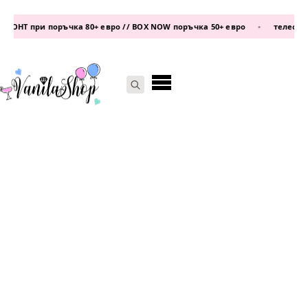
НТ при поръчка 80+ евро // BOX NOW поръчка 50+ евро
•
телефон:
08
Search
for: