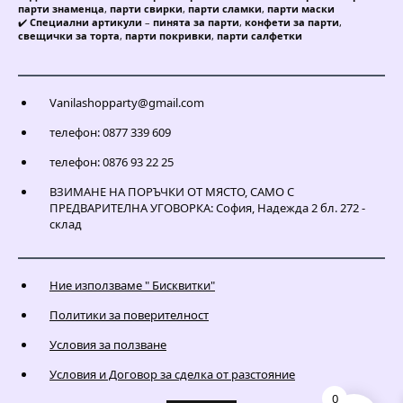
парти знаменца
,
парти свирки
,
парти сламки
,
парти маски
✔️
Специални артикули
–
пинята за парти
,
конфети за парти
,
свещички за торта
,
парти покривки
,
парти салфетки
Vanilashopparty@gmail.com
телефон: 0877 339 609
телефон: 0876 93 22 25
ВЗИМАНЕ НА ПОРЪЧКИ ОТ МЯСТО, САМО С
ПРЕДВАРИТЕЛНА УГОВОРКА: София, Надежда 2 бл. 272 -
склад
Ние използваме " Бисквитки"
Политики за поверителност
Условия за ползване
Условия и Договор за сделка от разстояние
0