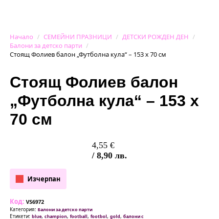
Начало
СЕМЕЙНИ ПРАЗНИЦИ
ДЕТСКИ РОЖДЕН ДЕН
Балони за детско парти
Стоящ Фолиев балон „Футболна кула“ – 153 х 70 см
Стоящ Фолиев балон
„Футболна кула“ – 153 х
70 см
4,55
€
/ 8,90 лв.
Изчерпан
Код:
VS6972
Категория:
Балони за детско парти
Етикети:
,
,
,
,
,
blue
champion
football
footbol
gold
балони с