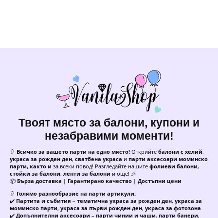
Твоят място за балони, купони и
незабравими моменти!
🎈
Всичко за вашето парти на едно място!
Открийте
балони с хелий
,
украса за рожден ден
,
сватбена украса
и
парти аксесоари моминско
парти, както и
за всеки повод! Разгледайте нашите
фолиеви балони
,
стойки за балони
,
ленти за балони
и още! 🎉
📦
Бърза доставка | Гарантирано качество | Достъпни цени
🎈
Голямо разнообразие на парти артикули:
✔️
Партита и събития
–
тематична украса за рожден ден
,
украса за
моминско парти
,
украса за първи рожден ден
,
украса за фотозона
✔️
Допълнителни аксесоари
–
парти чинии и чаши
,
парти банери
,