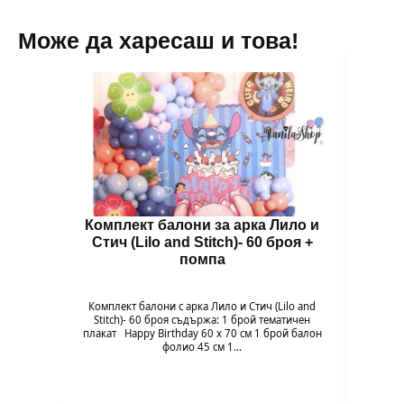
Може да харесаш и това!
Комплект балони за арка Лило и
Бал
Стич (Lilo and Stitch)- 60 броя +
помпа
Гол
надув
въздух
Комплект балони с арка Лило и Стич (Lilo and
94 x 
Stitch)- 60 броя съдържа: 1 брой тематичен
плакат Happy Birthday 60 х 70 см 1 брой балон
фолио 45 см 1…