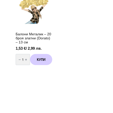
90
13
балона
см
Балони Металик – 20
броя златни (Dorato)
– 13 см
1,53
€
/ 2,99 лв.
количество
за
КУПИ
Балони
Металик
-
20
броя
златни
(Dorato)
-
13
см