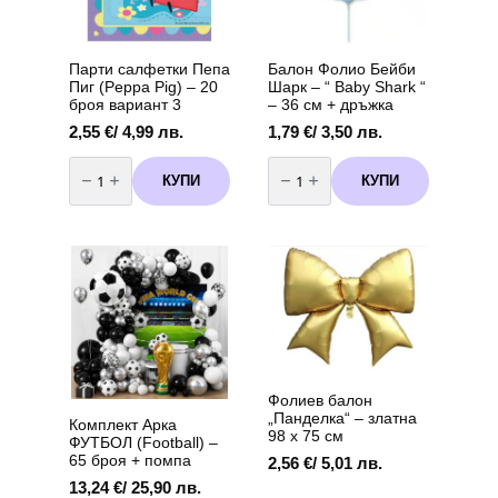
Парти салфетки Пепа
Балон Фолио Бейби
Пиг (Peppa Pig) – 20
Шарк – “ Baby Shark “
броя вариант 3
– 36 см + дръжка
2,55
€
/ 4,99 лв.
1,79
€
/ 3,50 лв.
количество
количество
за
за
КУПИ
КУПИ
Парти
Балон
салфетки
Фолио
Пепа
Бейби
Пиг
Шарк
(Peppa
-
Pig)
"
-
Baby
20
Shark
броя
"
вариант
-
3
36
см
+
дръжка
Фолиев балон
„Панделка“ – златна
Комплект Арка
98 х 75 см
ФУТБОЛ (Football) –
65 броя + помпа
2,56
€
/ 5,01 лв.
13,24
€
/ 25,90 лв.