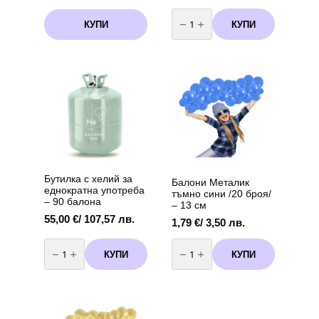
количество
за
КУПИ
КУПИ
Фолиев
балон
„Панделка“
–
златна
98
х
75
см
Бутилка с хелий за
Балони Металик
еднократна употреба
тъмно сини /20 броя/
– 90 балона
– 13 см
55,00
€
/ 107,57 лв.
1,79
€
/ 3,50 лв.
количество
количество
за
за
КУПИ
КУПИ
Бутилка
Балони
с
Металик
хелий
тъмно
за
сини
еднократна
/20
употреба
броя/
-
-