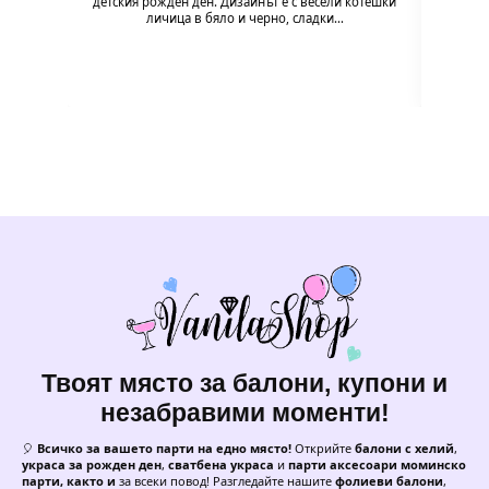
детския рожден ден. Дизайнът е с весели котешки
напълв
личица в бяло и черно, сладки…
Твоят място за балони, купони и
незабравими моменти!
🎈
Всичко за вашето парти на едно място!
Открийте
балони с хелий
,
украса за рожден ден
,
сватбена украса
и
парти аксесоари моминско
парти, както и
за всеки повод! Разгледайте нашите
фолиеви балони
,