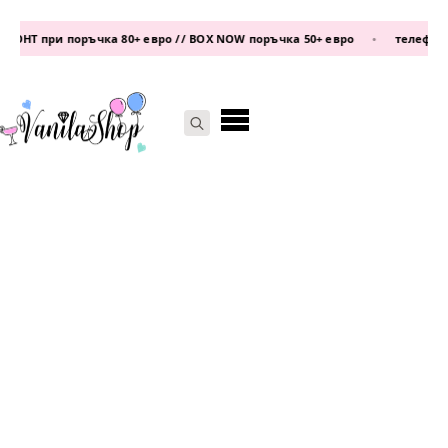
НТ при поръчка 80+ евро // BOX NOW поръчка 50+ евро
•
телефон:
087
Search
for: