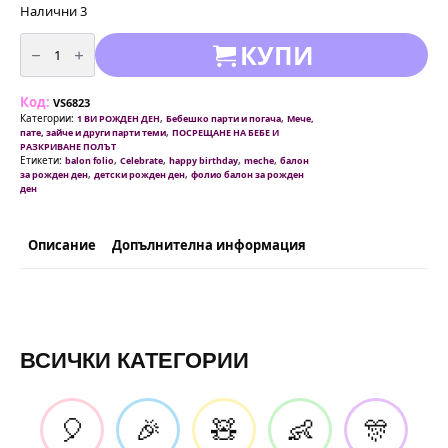
Налични 3
количество
КУПИ
за
Фолиев
балон
-
Код:
Мече
VS6823
с
Категории:
,
,
1 ВИ РОЖДЕН ДЕН
Бебешко парти и погача
Мече,
торта
,
пате, зайче и други парти теми
ПОСРЕЩАНЕ НА БЕБЕ И
123
РАЗКРИВАНЕ ПОЛЪТ
х
Етикети:
,
,
,
,
balon folio
Celebrate
happy birthday
meche
балон
59
,
,
за рожден ден
детски рожден ден
фолио балон за рожден
см
ден
Описание
Допълнителна информация
ВСИЧКИ КАТЕГОРИИ
🎈
🎉
🧸
👶
🎊