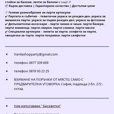
стойки за балони
,
ленти за балони
и още! 🎉
📦
Бърза доставка | Гарантирано качество | Достъпни цени
🎈
Голямо разнообразие на парти артикули:
✔️
Партита и събития
–
тематична украса за рожден ден
,
украса за
моминско парти
,
украса за първи рожден ден
,
украса за фотозона
✔️
Допълнителни аксесоари
–
парти чинии и чаши
,
парти банери
,
парти знаменца
,
парти свирки
,
парти сламки
,
парти маски
✔️
Специални артикули
–
пинята за парти
,
конфети за парти
,
свещички за торта
,
парти покривки
,
парти салфетки
Vanilashopparty@gmail.com
телефон: 0877 339 609
телефон: 0876 93 22 25
ВЗИМАНЕ НА ПОРЪЧКИ ОТ МЯСТО, САМО С
ПРЕДВАРИТЕЛНА УГОВОРКА: София, Надежда 2 бл. 272 -
склад
Ние използваме " Бисквитки"