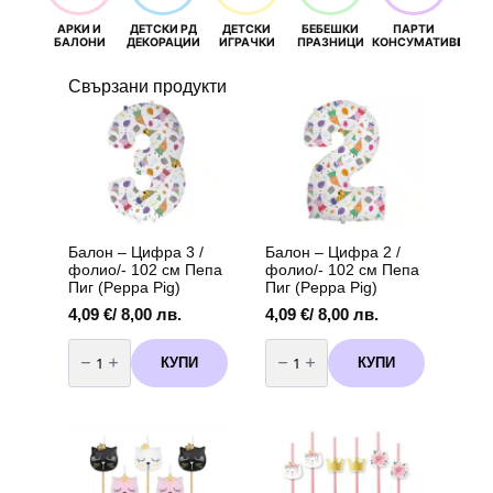
АРКИ И
ДЕТСКИ РД
ДЕТСКИ
БЕБЕШКИ
ПАРТИ
П
БАЛОНИ
ДЕКОРАЦИИ
ИГРАЧКИ
ПРАЗНИЦИ
КОНСУМАТИВИ
РОЖД
Свързани продукти
Балон – Цифра 3 /
Балон – Цифра 2 /
фолио/- 102 см Пепа
фолио/- 102 см Пепа
Пиг (Peppa Pig)
Пиг (Peppa Pig)
4,09
€
/ 8,00 лв.
4,09
€
/ 8,00 лв.
количество
количество
за
за
КУПИ
КУПИ
Балон
Балон
-
-
Цифра
Цифра
3
2
/
/
фолио/-
фолио/-
102
102
см
см
Пепа
Пепа