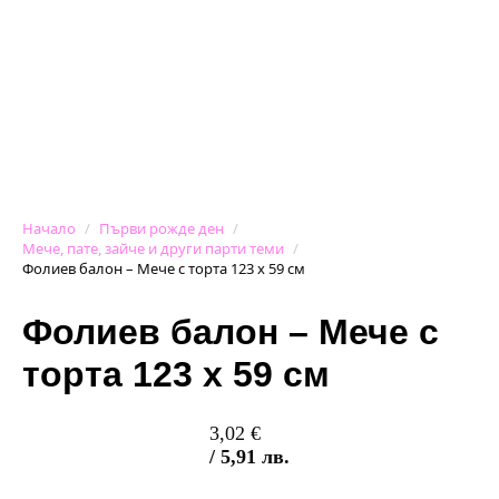
Начало
Първи рожде ден
Мече, пате, зайче и други парти теми
Фолиев балон – Мече с торта 123 х 59 см
Фолиев балон – Мече с
торта 123 х 59 см
3,02
€
/ 5,91 лв.