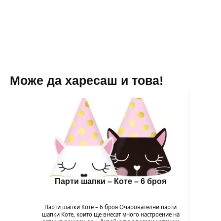
Може да харесаш и това!
Парти шапки – Коте – 6 броя
Бало
Парти шапки Коте – 6 броя Очарователни парти
шапки Коте, които ще внесат много настроение на
Балон