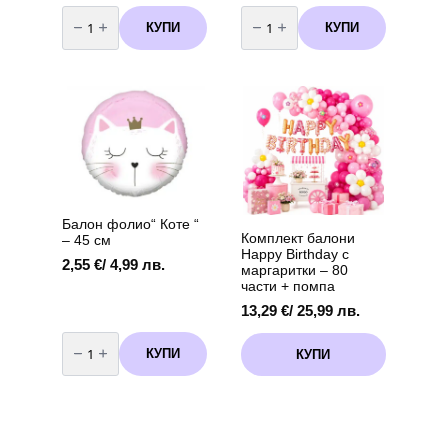
количество
количество
за
за
КУПИ
КУПИ
Парти
Двупластови
шапки
салфетки
-
Коте
Коте
–
-
33
6
х
броя
33
см,
12
броя
Балон фолио“ Коте “
Комплект балони
– 45 см
Happy Birthday с
2,55
€
/ 4,99 лв.
маргаритки – 80
части + помпа
13,29
€
/ 25,99 лв.
количество
за
КУПИ
КУПИ
Балон
фолио"
Коте
"
-
45
см