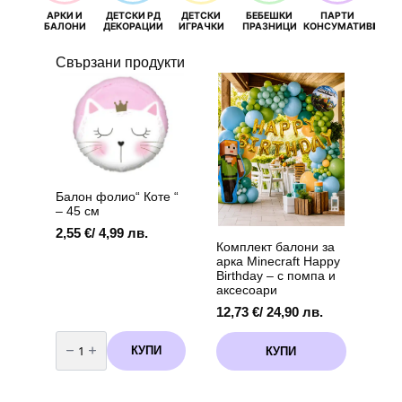
АРКИ И
ДЕТСКИ РД
ДЕТСКИ
БЕБЕШКИ
ПАРТИ
П
БАЛОНИ
ДЕКОРАЦИИ
ИГРАЧКИ
ПРАЗНИЦИ
КОНСУМАТИВИ
РОЖД
Свързани продукти
Балон фолио“ Коте “
– 45 см
2,55
€
/ 4,99 лв.
Комплект балони за
арка Minecraft Happy
Birthday – с помпа и
аксесоари
12,73
€
/ 24,90 лв.
количество
за
КУПИ
КУПИ
Балон
фолио"
Коте
"