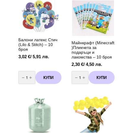
-
45
см
Балони латекс Стич
Майнкрафт (Minecraft
(Lilo & Stitch) – 10
)Пликчета за
броя
подаръци и
3,02
€
/ 5,91 лв.
лакомства – 10 броя
2,30
€
/ 4,50 лв.
количество
количество
за
за
КУПИ
КУПИ
Балони
Майнкрафт
латекс
(Minecraft
Стич
)Пликчета
(Lilo
за
&
подаръци
Stitch)
и
-
лакомства
10
-
броя
10
броя