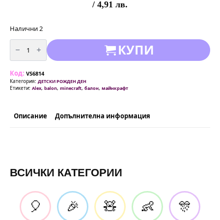
/ 4,91 лв.
Налични 2
количество
КУПИ
за
Фолиев
балон
Minecraft
Код:
герой
VS6814
(Alex)
Категория:
ДЕТСКИ РОЖДЕН ДЕН
–
Етикети:
,
,
,
,
Alex
balon
minecraft
балон
майнкрафт
66
×
43
см
Описание
Допълнителна информация
ВСИЧКИ КАТЕГОРИИ
🎈
🎉
🧸
👶
🎊