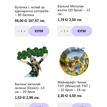
Балони Металик
Бутилка с хелий за
жълти /20 броя/ – 13
еднократна употреба
см
– 90 балона
1,79
€
/ 3,50 лв.
55,00
€
/ 107,57 лв.
количество
количество
за
за
КУПИ
КУПИ
Бутилка
Балони
с
Металик
хелий
жълти
за
/20
еднократна
броя/
употреба
-
-
13
90
см
балона
Майнкрафт Чинии
Балони металиk
ТНТ (Minecraft TNT )
зелени (Green) -13
– 10 броя – 18 см
см – 20 броя
2,30
€
/ 4,50 лв.
1,53
€
/ 2,99 лв.
количество
количество