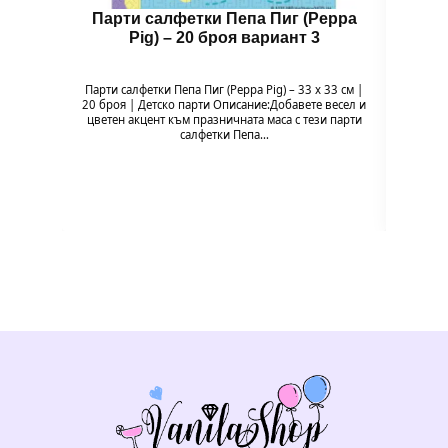
Парти салфетки Пепа Пиг (Peppa
Бал
Pig) – 20 броя вариант 3
Парти салфетки Пепа Пиг (Peppa Pig) – 33 x 33 см |
Балон 
20 броя | Детско парти Описание:Добавете весел и
Pig
цветен акцент към празничната маса с тези парти
празн
салфетки Пепа…
формат