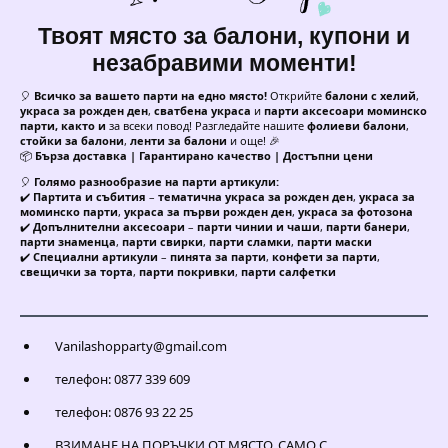
Твоят място за балони, купони и
незабравими моменти!
🎈
Всичко за вашето парти на едно място!
Открийте
балони с хелий
,
украса за рожден ден
,
сватбена украса
и
парти аксесоари моминско
парти, както и
за всеки повод! Разгледайте нашите
фолиеви балони
,
стойки за балони
,
ленти за балони
и още! 🎉
📦
Бърза доставка | Гарантирано качество | Достъпни цени
🎈
Голямо разнообразие на парти артикули:
✔️
Партита и събития
–
тематична украса за рожден ден
,
украса за
моминско парти
,
украса за първи рожден ден
,
украса за фотозона
✔️
Допълнителни аксесоари
–
парти чинии и чаши
,
парти банери
,
парти знаменца
,
парти свирки
,
парти сламки
,
парти маски
✔️
Специални артикули
–
пинята за парти
,
конфети за парти
,
свещички за торта
,
парти покривки
,
парти салфетки
Vanilashopparty@gmail.com
телефон: 0877 339 609
телефон: 0876 93 22 25
ВЗИМАНЕ НА ПОРЪЧКИ ОТ МЯСТО, САМО С