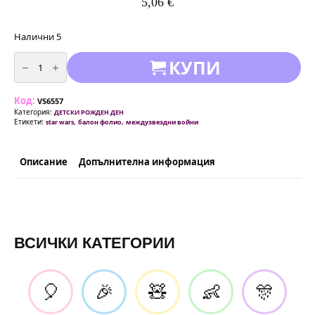
5,06
€
Налични 5
количество
КУПИ
за
Фолиев
балон
-
Код:
R2
VS6557
D2
Категория:
ДЕТСКИ РОЖДЕН ДЕН
-
Етикети:
,
,
star wars
балон фолио
междузвездни войни
Междузвездни
войни
-
Star
Описание
Допълнителна информация
Wars
-
100
см
ВСИЧКИ КАТЕГОРИИ
🎈
🎉
🧸
👶
🎊