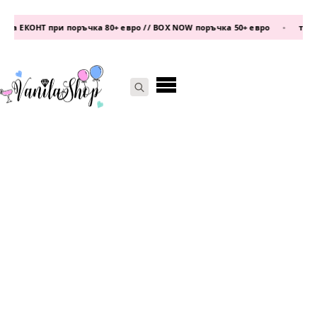
а ЕКОНТ при поръчка 80+ евро // BOX NOW поръчка 50+ евро
•
телефо
Search
for: