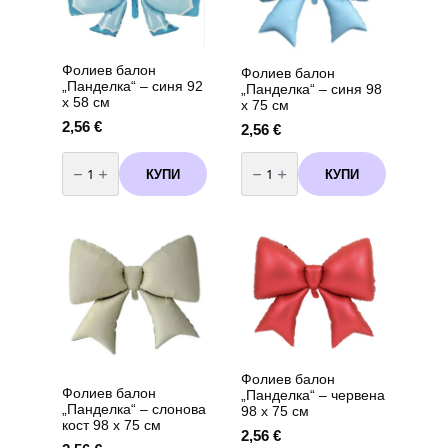
Фолиев балон
Фолиев балон
„Панделка“ – синя 92
„Панделка“ – синя 98
х 58 см
х 75 см
2,56
€
2,56
€
количество
количество
за
за
КУПИ
КУПИ
Фолиев
Фолиев
балон
балон
„Панделка“
„Панделка“
–
–
синя
синя
92
98
х
х
58
75
см
см
Фолиев балон
Фолиев балон
„Панделка“ – червена
„Панделка“ – слонова
98 х 75 см
кост 98 х 75 см
2,56
€