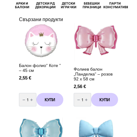
АРКИ И
ДЕТСКИ РД
ДЕТСКИ
БЕБЕШКИ
ПАРТИ
П
БАЛОНИ
ДЕКОРАЦИИ
ИГРАЧКИ
ПРАЗНИЦИ
КОНСУМАТИВИ
РОЖД
Свързани продукти
Балон фолио“ Коте “
Фолиев балон
– 45 см
„Панделка“ – розов
2,55
€
92 х 58 см
2,56
€
количество
количество
за
за
КУПИ
КУПИ
Балон
Фолиев
фолио"
балон
Коте
„Панделка“
"
–
-
розов
45
92
см
х
58
см