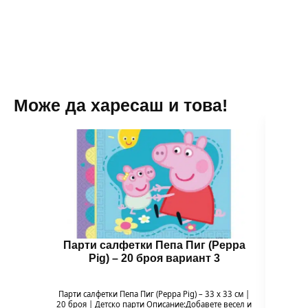
см
Може да харесаш и това!
Парти салфетки Пепа Пиг (Peppa
Бал
Pig) – 20 броя вариант 3
Парти салфетки Пепа Пиг (Peppa Pig) – 33 x 33 см |
Балон 
20 броя | Детско парти Описание:Добавете весел и
Pig