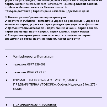
украса за рожден ден
,
сватбена украса
и
парти аксесоари моминско
парти, както и
за всеки повод! Разгледайте нашите
фолиеви балони
,
стойки за балони
,
ленти за балони
и още! 🎉
📦
Бърза доставка | Гарантирано качество | Достъпни цени
🎈
Голямо разнообразие на парти артикули:
✔️
Партита и събития
–
тематична украса за рожден ден
,
украса за
моминско парти
,
украса за първи рожден ден
,
украса за фотозона
✔️
Допълнителни аксесоари
–
парти чинии и чаши
,
парти банери
,
парти знаменца
,
парти свирки
,
парти сламки
,
парти маски
✔️
Специални артикули
–
пинята за парти
,
конфети за парти
,
свещички за торта
,
парти покривки
,
парти салфетки
Vanilashopparty@gmail.com
телефон: 0877 339 609
телефон: 0876 93 22 25
ВЗИМАНЕ НА ПОРЪЧКИ ОТ МЯСТО, САМО С
ПРЕДВАРИТЕЛНА УГОВОРКА: София, Надежда 2 бл. 272 -
склад
Ние използваме " Бисквитки"