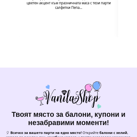
цветен акцент към празничната маса с тези парти
празн
салфетки Пепа…
формат
Твоят място за балони, купони и
незабравими моменти!
🎈
Всичко за вашето парти на едно място!
Открийте
балони с хелий
,