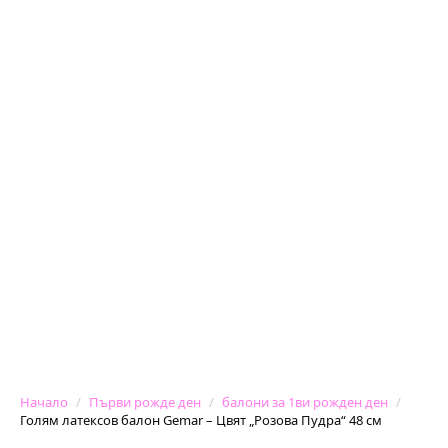
Начало
Първи рожде ден
балони за 1ви рожден ден
Голям латексов балон Gemar – Цвят „Розова Пудра“ 48 см