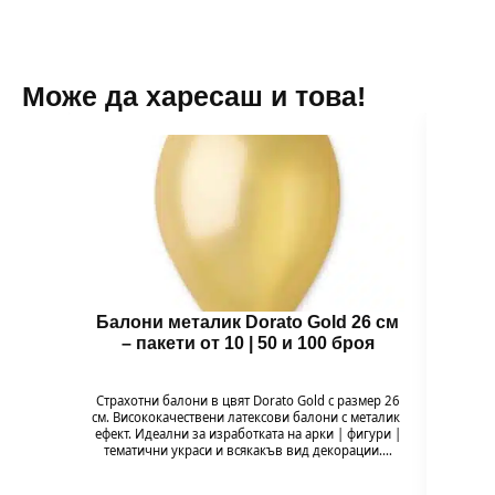
Може да харесаш и това!
Балони металик Dorato Gold 26 см
Бал
– пакети от 10 | 50 и 100 броя
Страхотни балони в цвят Dorato Gold с размер 26
Балон 
см. Висококачествени латексови балони с металик
Pig
ефект. Идеални за изработката на арки | фигури |
празн
тематични украси и всякакъв вид декорации.…
формат