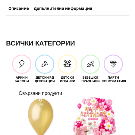
Описание
Допълнителна информация
ВСИЧКИ КАТЕГОРИИ
🎈
🎉
🧸
👶
🎊
АРКИ И
ДЕТСКИ РД
ДЕТСКИ
БЕБЕШКИ
ПАРТИ
П
БАЛОНИ
ДЕКОРАЦИИ
ИГРАЧКИ
ПРАЗНИЦИ
КОНСУМАТИВИ
РОЖД
Свързани продукти