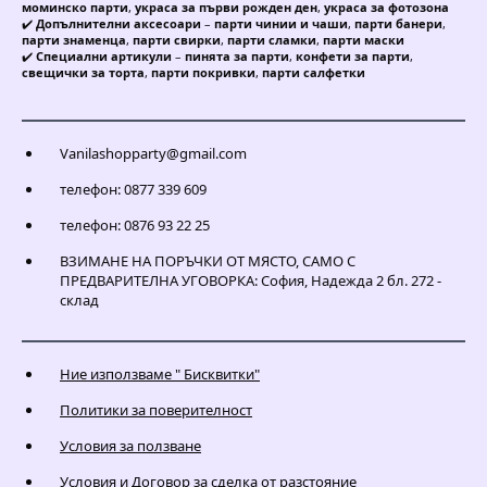
моминско парти
,
украса за първи рожден ден
,
украса за фотозона
✔️
Допълнителни аксесоари
–
парти чинии и чаши
,
парти банери
,
парти знаменца
,
парти свирки
,
парти сламки
,
парти маски
✔️
Специални артикули
–
пинята за парти
,
конфети за парти
,
свещички за торта
,
парти покривки
,
парти салфетки
Vanilashopparty@gmail.com
телефон: 0877 339 609
телефон: 0876 93 22 25
ВЗИМАНЕ НА ПОРЪЧКИ ОТ МЯСТО, САМО С
ПРЕДВАРИТЕЛНА УГОВОРКА: София, Надежда 2 бл. 272 -
склад
Ние използваме " Бисквитки"
Политики за поверителност
Условия за ползване
Условия и Договор за сделка от разстояние