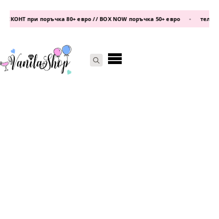
КОНТ при поръчка 80+ евро // BOX NOW поръчка 50+ евро
•
телефон:
Search
for: