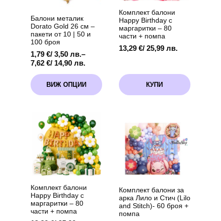
Комплект балони
Балони металик
Happy Birthday с
Dorato Gold 26 см –
маргаритки – 80
пакети от 10 | 50 и
части + помпа
100 броя
13,29
€
/ 25,99 лв.
1,79
€
/ 3,50 лв.
–
Price
7,62
€
/ 14,90 лв.
range:
This
1,79 €
ВИЖ ОПЦИИ
КУПИ
product
/
has
3,50 лв.
multiple
through
variants.
7,62 €
The
/
options
14,90 лв.
may
be
chosen
on
the
product
Комплект балони
Комплект балони за
page
Happy Birthday с
арка Лило и Стич (Lilo
маргаритки – 80
and Stitch)- 60 броя +
части + помпа
помпа