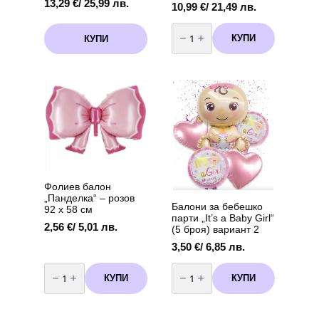
13,29
€
/ 25,99 лв.
10,99
€
/ 21,49 лв.
количество
за
КУПИ
КУПИ
Комплект
балони
за
арка
Лило
и
Стич
(Lilo
and
Stitch)-
60
броя
+
помпа
Фолиев балон
„Панделка“ – розов
Балони за бебешко
92 х 58 см
парти „It’s a Baby Girl“
2,56
€
/ 5,01 лв.
(5 броя) вариант 2
3,50
€
/ 6,85 лв.
количество
количество
за
за
КУПИ
КУПИ
Фолиев
Балони
балон
за
„Панделка“
бебешко
–
парти