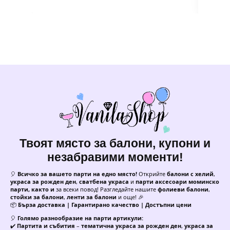
Твоят място за балони, купони и
незабравими моменти!
🎈
Всичко за вашето парти на едно място!
Открийте
балони с хелий
,
украса за рожден ден
,
сватбена украса
и
парти аксесоари моминско
парти, както и
за всеки повод! Разгледайте нашите
фолиеви балони
,
стойки за балони
,
ленти за балони
и още! 🎉
📦
Бърза доставка | Гарантирано качество | Достъпни цени
🎈
Голямо разнообразие на парти артикули:
✔️
Партита и събития
–
тематична украса за рожден ден
,
украса за