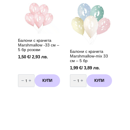
розов
„It's
92
a
х
Baby
58
Girl“
см
(5
броя)
вариант
2
Балони с крачета
Marshmallow -33 см –
5 бр розови
Балони с крачета
Marshmallow-mix 33
1,50
€
/ 2,93 лв.
см – 5 бр
1,99
€
/ 3,89 лв.
количество
количество
за
за
КУПИ
КУПИ
Балони
Балони
с
с
крачета
крачета
Marshmallow
Marshmallow-
-33
mix
см
33
-
см
5
-
бр
5
розови
бр