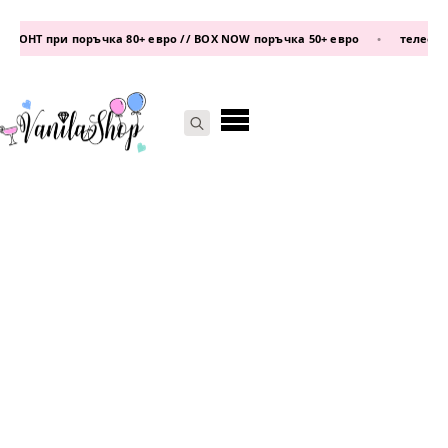
ОНТ при поръчка 80+ евро // BOX NOW поръчка 50+ евро
•
телефон:
08
Search
for: