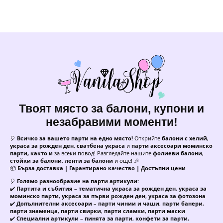
Твоят място за балони, купони и
незабравими моменти!
🎈
Всичко за вашето парти на едно място!
Открийте
балони с хелий
,
украса за рожден ден
,
сватбена украса
и
парти аксесоари моминско
парти, както и
за всеки повод! Разгледайте нашите
фолиеви балони
,
стойки за балони
,
ленти за балони
и още! 🎉
📦
Бърза доставка | Гарантирано качество | Достъпни цени
🎈
Голямо разнообразие на парти артикули:
✔️
Партита и събития
–
тематична украса за рожден ден
,
украса за
моминско парти
,
украса за първи рожден ден
,
украса за фотозона
✔️
Допълнителни аксесоари
–
парти чинии и чаши
,
парти банери
,
парти знаменца
,
парти свирки
,
парти сламки
,
парти маски
✔️
Специални артикули
–
пинята за парти
,
конфети за парти
,