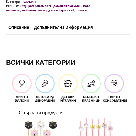
лапички
Категория:
СЛАМКИ
-
Етикети:
,
,
,
,
,
kitty
paw patrol
SKYE
домашен любимец
коте
10
,
,
,
,
,
лапичкиц
любимец
маса
рд аксесоари
скай
сламки
броя
Описание
Допълнителна информация
ВСИЧКИ КАТЕГОРИИ
🎈
🎉
🧸
👶
🎊
АРКИ И
ДЕТСКИ РД
ДЕТСКИ
БЕБЕШКИ
ПАРТИ
П
БАЛОНИ
ДЕКОРАЦИИ
ИГРАЧКИ
ПРАЗНИЦИ
КОНСУМАТИВИ
РОЖД
Свързани продукти