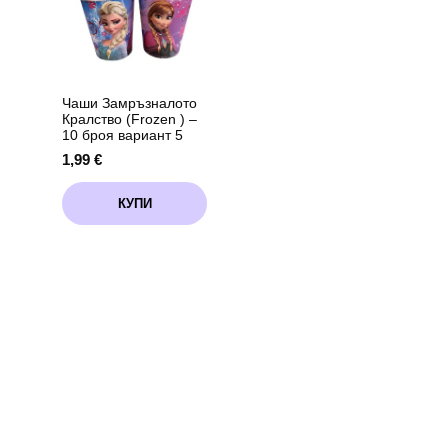
вариант
3
Чаши Замръзналото
Кралство (Frozen ) –
10 броя вариант 5
1,99
€
КУПИ