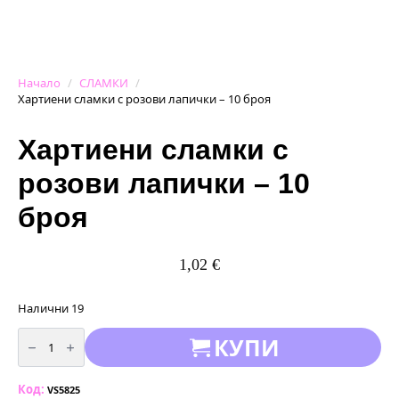
Начало
СЛАМКИ
Хартиени сламки с розови лапички – 10 броя
Хартиени сламки с
розови лапички – 10
броя
1,02
€
Налични 19
количество
КУПИ
за
Хартиени
сламки
с
Код:
розови
VS5825