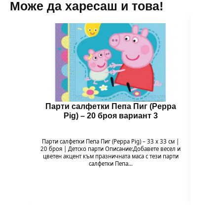
Може да харесаш и това!
Парти салфетки Пепа Пиг (Peppa
Двуп
Pig) – 20 броя вариант 3
Парти салфетки Пепа Пиг (Peppa Pig) – 33 x 33 см |
Двупла
20 броя | Детско парти Описание:Добавете весел и
Неж
цветен акцент към празничната маса с тези парти
идеални
салфетки Пепа…