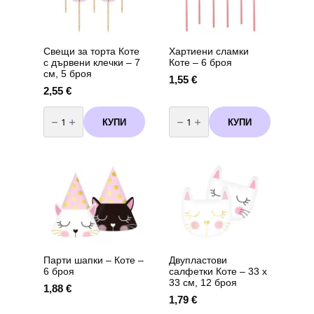
Свещи за торта Коте
Хартиени сламки
с дървени клечки – 7
Коте – 6 броя
см, 5 броя
1,55
€
2,55
€
количество
количество
за
за
КУПИ
КУПИ
Свещи
Хартиени
за
сламки
торта
Коте
Коте
–
с
6
дървени
броя
клечки
–
7
см,
5
броя
Парти шапки – Коте –
Двупластови
6 броя
салфетки Коте – 33 х
33 см, 12 броя
1,88
€
1,79
€