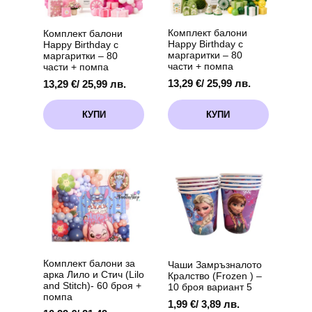
Комплект балони
Комплект балони
Happy Birthday с
Happy Birthday с
маргаритки – 80
маргаритки – 80
части + помпа
части + помпа
13,29
€
/ 25,99 лв.
13,29
€
/ 25,99 лв.
КУПИ
КУПИ
Комплект балони за
Чаши Замръзналото
арка Лило и Стич (Lilo
Кралство (Frozen ) –
and Stitch)- 60 броя +
10 броя вариант 5
помпа
1,99
€
/ 3,89 лв.