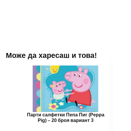
)
2
-
метра
10
броя
вариант
4
Може да харесаш и това!
Парти салфетки Пепа Пиг (Peppa
Бал
Pig) – 20 броя вариант 3