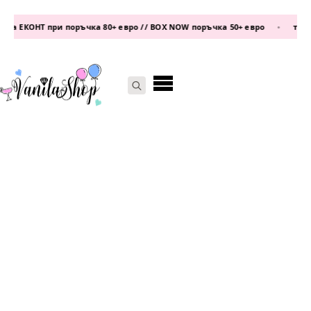
а ЕКОНТ при поръчка 80+ евро // BOX NOW поръчка 50+ евро
•
телефо
Search
for: