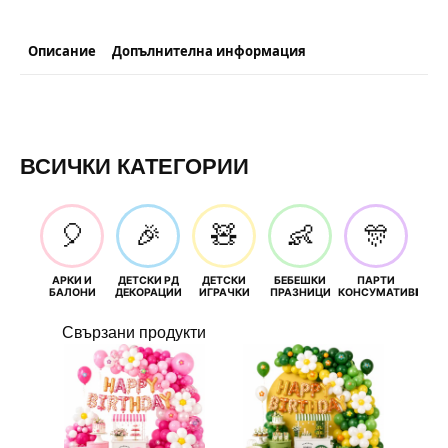
Описание
Допълнителна информация
ВСИЧКИ КАТЕГОРИИ
🎈
🎉
🧸
👶
🎊
АРКИ И
ДЕТСКИ РД
ДЕТСКИ
БЕБЕШКИ
ПАРТИ
П
БАЛОНИ
ДЕКОРАЦИИ
ИГРАЧКИ
ПРАЗНИЦИ
КОНСУМАТИВИ
РОЖД
Свързани продукти