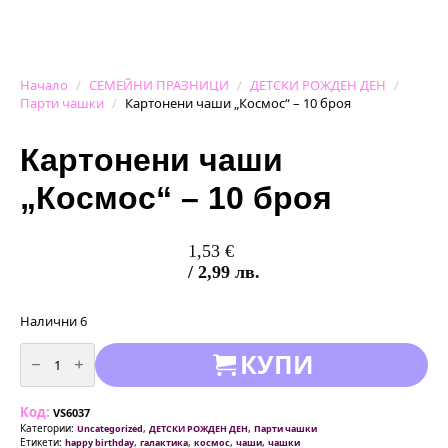
Начало
СЕМЕЙНИ ПРАЗНИЦИ
ДЕТСКИ РОЖДЕН ДЕН
Парти чашки
Картонени чаши „Космос“ – 10 броя
Картонени чаши
„Космос“ – 10 броя
1,53
€
/ 2,99 лв.
Налични 6
количество
КУПИ
за
Картонени
чаши
"Космос"
Код:
-
VS6037
10
Категории:
,
,
Uncategorized
ДЕТСКИ РОЖДЕН ДЕН
Парти чашки
броя
Етикети:
,
,
,
,
happy birthday
галактика
космос
чаши
чашки