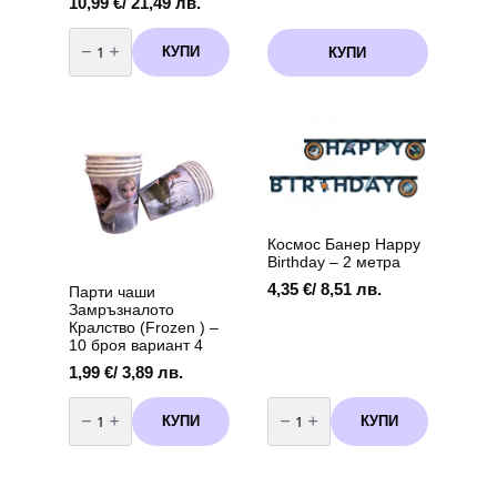
10,99
€
/ 21,49 лв.
количество
за
КУПИ
КУПИ
Комплект
балони
за
арка
Лило
и
Стич
(Lilo
and
Stitch)-
60
броя
+
Космос Банер Happy
помпа
Birthday – 2 метра
4,35
€
/ 8,51 лв.
Парти чаши
Замръзналото
Кралство (Frozen ) –
10 броя вариант 4
1,99
€
/ 3,89 лв.
количество
количество
за
за
КУПИ
КУПИ
Парти
Космос
чаши
Банер
Замръзналото
Happy
Кралство
Birthday
(Frozen
-