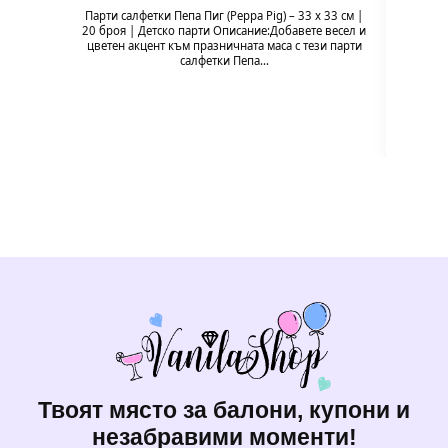
Парти салфетки Пепа Пиг (Peppa Pig) – 33 x 33 см |
Балон 
20 броя | Детско парти Описание:Добавете весел и
Pig
цветен акцент към празничната маса с тези парти
празн
салфетки Пепа…
формат
Твоят място за балони, купони и
незабравими моменти!