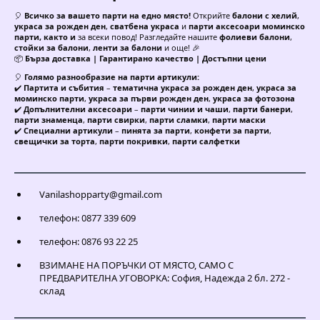
🎈
Всичко за вашето парти на едно място!
Открийте
балони с хелий
,
украса за рожден ден
,
сватбена украса
и
парти аксесоари моминско
парти, както и
за всеки повод! Разгледайте нашите
фолиеви балони
,
стойки за балони
,
ленти за балони
и още! 🎉
📦
Бърза доставка | Гарантирано качество | Достъпни цени
🎈
Голямо разнообразие на парти артикули:
✔️
Партита и събития
–
тематична украса за рожден ден
,
украса за
моминско парти
,
украса за първи рожден ден
,
украса за фотозона
✔️
Допълнителни аксесоари
–
парти чинии и чаши
,
парти банери
,
парти знаменца
,
парти свирки
,
парти сламки
,
парти маски
✔️
Специални артикули
–
пинята за парти
,
конфети за парти
,
свещички за торта
,
парти покривки
,
парти салфетки
Vanilashopparty@gmail.com
телефон: 0877 339 609
телефон: 0876 93 22 25
ВЗИМАНЕ НА ПОРЪЧКИ ОТ МЯСТО, САМО С
ПРЕДВАРИТЕЛНА УГОВОРКА: София, Надежда 2 бл. 272 -
склад