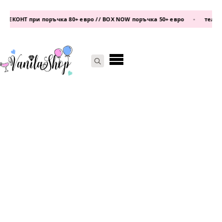
ЕКОНТ при поръчка 80+ евро // BOX NOW поръчка 50+ евро
•
телефон
Search
for: