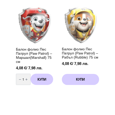
-
-
/50
/50
броя/-
броя/-
цвят
цвят
Shiny
Просеко
Silver
-
-
33
33
см
см
Балон фолио Пес
Балон фолио Пес
Патрул (Paw Patrol) –
Патрул (Paw Patrol) –
Рабъл (Rubble) 75 см
Маршал(Marshall) 75
см
4,08
€
/ 7,98 лв.
4,08
€
/ 7,98 лв.
количество
за
КУПИ
КУПИ
Балон
фолио
Пес
Патрул
(Paw
Patrol)
-
Маршал(Marshall)
75
см