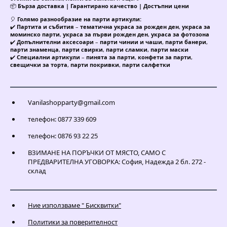
📦
Бърза доставка | Гарантирано качество | Достъпни цени
🎈
Голямо разнообразие на парти артикули:
✔️
Партита и събития
–
тематична украса за рожден ден
,
украса за
моминско парти
,
украса за първи рожден ден
,
украса за фотозона
✔️
Допълнителни аксесоари
–
парти чинии и чаши
,
парти банери
,
парти знаменца
,
парти свирки
,
парти сламки
,
парти маски
✔️
Специални артикули
–
пинята за парти
,
конфети за парти
,
свещички за торта
,
парти покривки
,
парти салфетки
Vanilashopparty@gmail.com
телефон: 0877 339 609
телефон: 0876 93 22 25
ВЗИМАНЕ НА ПОРЪЧКИ ОТ МЯСТО, САМО С
ПРЕДВАРИТЕЛНА УГОВОРКА: София, Надежда 2 бл. 272 -
склад
Ние използваме " Бисквитки"
Политики за поверителност