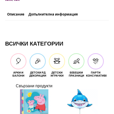
Описание
Допълнителна информация
ВСИЧКИ КАТЕГОРИИ
🎈
🎉
🧸
👶
🎊
АРКИ И
ДЕТСКИ РД
ДЕТСКИ
БЕБЕШКИ
ПАРТИ
П
БАЛОНИ
ДЕКОРАЦИИ
ИГРАЧКИ
ПРАЗНИЦИ
КОНСУМАТИВИ
РОЖД
Свързани продукти