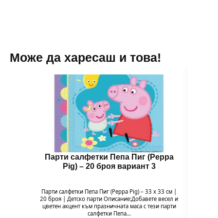
Може да харесаш и това!
Парти салфетки Пепа Пиг (Peppa
Бал
Pig) – 20 броя вариант 3
Парти салфетки Пепа Пиг (Peppa Pig) – 33 x 33 см |
Балон 
20 броя | Детско парти Описание:Добавете весел и
Pig
цветен акцент към празничната маса с тези парти
празн
салфетки Пепа…
формат