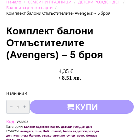
Начало
СЕМЕЙНИ ПРАЗНИЦИ
ДЕТСКИ РОЖДЕН ДЕН
Балони за детско парти
Комплект балони Отмъстителите (Avengers) – 5 броя
Комплект балони
Отмъстителите
(Avengers) – 5 броя
4,35
€
/ 8,51 лв.
Налични 4
количество
КУПИ
за
Комплект
балони
Отмъстителите
Код:
(Avengers)
VS6502
–
Категории:
,
Балони за детско парти
ДЕТСКИ РОЖДЕН ДЕН
5
Етикети:
,
,
,
,
avengers
blue
Hulk
marvel
балон за детски рожден
броя
,
,
,
,
ден
комплект балони
отмъстителите
супер герои
фолиев
,
балон
хълк