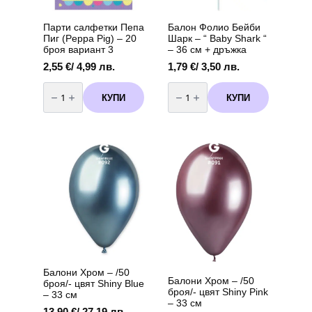
Парти салфетки Пепа
Балон Фолио Бейби
Пиг (Peppa Pig) – 20
Шарк – “ Baby Shark “
броя вариант 3
– 36 см + дръжка
2,55
€
/ 4,99 лв.
1,79
€
/ 3,50 лв.
количество
количество
за
за
КУПИ
КУПИ
Парти
Балон
салфетки
Фолио
Пепа
Бейби
Пиг
Шарк
(Peppa
-
Pig)
"
-
Baby
20
Shark
броя
"
вариант
-
3
36
см
+
дръжка
Балони Хром – /50
Балони Хром – /50
броя/- цвят Shiny Blue
броя/- цвят Shiny Pink
– 33 см
– 33 см
13,90
€
/ 27,19 лв.