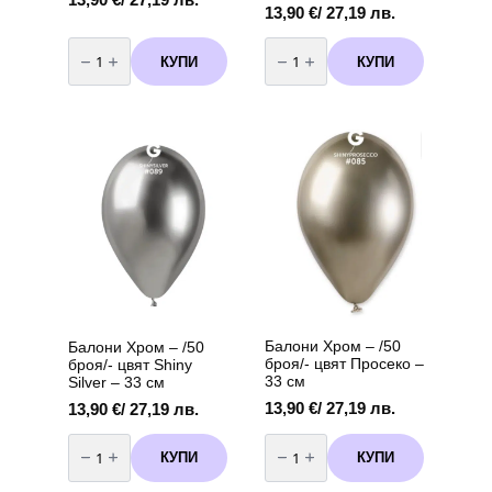
13,90
€
/ 27,19 лв.
количество
количество
за
за
КУПИ
КУПИ
Балони
Балони
Хром
Хром
-
-
/50
/50
броя/-
броя/-
цвят
цвят
Shiny
Shiny
Blue
Pink
-
-
33
33
см
см
Балони Хром – /50
Балони Хром – /50
броя/- цвят Просеко –
броя/- цвят Shiny
33 см
Silver – 33 см
13,90
€
/ 27,19 лв.
13,90
€
/ 27,19 лв.
количество
количество
за
за
КУПИ
КУПИ
Балони
Балони
Хром
Хром