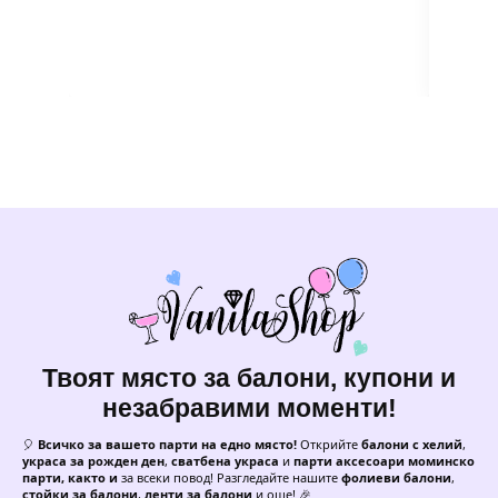
Твоят място за балони, купони и
незабравими моменти!
🎈
Всичко за вашето парти на едно място!
Открийте
балони с хелий
,
украса за рожден ден
,
сватбена украса
и
парти аксесоари моминско
парти, както и
за всеки повод! Разгледайте нашите
фолиеви балони
,
стойки за балони
,
ленти за балони
и още! 🎉