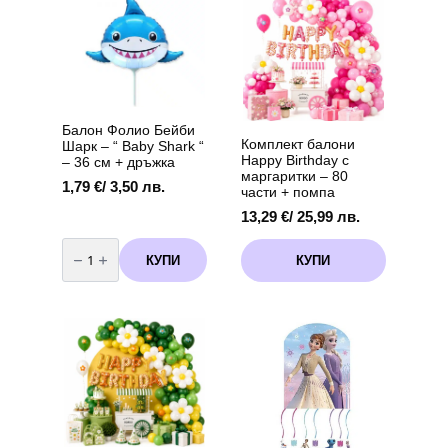
Pig)
The
/
-
options
14,90 лв.
20
may
броя
вариант
be
3
chosen
on
the
Балон Фолио Бейби
product
Комплект балони
Шарк – “ Baby Shark “
page
Happy Birthday с
– 36 см + дръжка
маргаритки – 80
1,79
€
/ 3,50 лв.
части + помпа
13,29
€
/ 25,99 лв.
количество
за
КУПИ
КУПИ
Балон
Фолио
Бейби
Шарк
-
"
Baby
Shark
"
-
36
см
+
дръжка