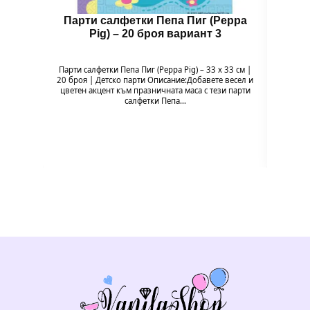
Парти салфетки Пепа Пиг (Peppa
Бал
Pig) – 20 броя вариант 3
Парти салфетки Пепа Пиг (Peppa Pig) – 33 x 33 см |
Балон 
20 броя | Детско парти Описание:Добавете весел и
Pig
цветен акцент към празничната маса с тези парти
празн
салфетки Пепа…
формат