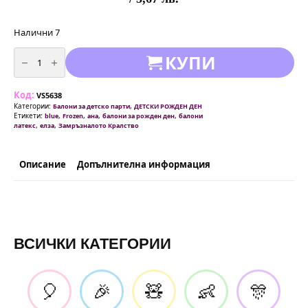
Налични 7
количество
КУПИ
за
Комплект
балони
"Замръзналото
Код:
Кралство"
VS5638
(Frozen)
Категории:
,
Балони за детско парти
ДЕТСКИ РОЖДЕН ДЕН
-
Етикети:
,
,
,
,
blue
Frozen
ана
балони за рожден ден
балони
10
,
,
латекс
елза
Замръзналото Кралство
броя
Описание
Допълнителна информация
ВСИЧКИ КАТЕГОРИИ
🎈
🎉
🧸
👶
🎊