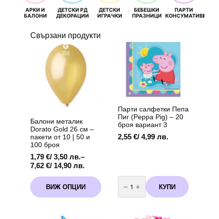
АРКИ И
ДЕТСКИ РД
ДЕТСКИ
БЕБЕШКИ
ПАРТИ
П
БАЛОНИ
ДЕКОРАЦИИ
ИГРАЧКИ
ПРАЗНИЦИ
КОНСУМАТИВИ
РОЖД
Свързани продукти
Парти салфетки Пепа
Пиг (Peppa Pig) – 20
Балони металик
броя вариант 3
Dorato Gold 26 см –
2,55
€
/ 4,99 лв.
пакети от 10 | 50 и
100 броя
1,79
€
/ 3,50 лв.
–
Price
7,62
€
/ 14,90 лв.
range:
количество
This
1,79 €
за
КУПИ
ВИЖ ОПЦИИ
product
Парти
/
салфетки
has
3,50 лв.
Пепа
multiple
through
Пиг
variants.
(Peppa
7,62 €