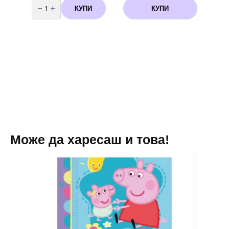
за
КУПИ
КУПИ
Замръзналото
Кралство
(Frozen)
-
маски
6
броя
Може да харесаш и това!