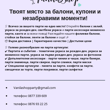
Твоят място за балони, купони и
незабравими моменти!
🎈
Всичко за вашето парти на едно място!
Открийте
балони с хелий
,
украса за рожден ден
,
сватбена украса
и
парти аксесоари моминско
парти, както и
за всеки повод! Разгледайте нашите
фолиеви балони
,
стойки за балони
,
ленти за балони
и още! 🎉
📦
Бърза доставка | Гарантирано качество | Достъпни цени
🎈
Голямо разнообразие на парти артикули:
✔️
Партита и събития
–
тематична украса за рожден ден
,
украса за
моминско парти
,
украса за първи рожден ден
,
украса за фотозона
✔️
Допълнителни аксесоари
–
парти чинии и чаши
,
парти банери
,
парти знаменца
,
парти свирки
,
парти сламки
,
парти маски
✔️
Специални артикули
–
пинята за парти
,
конфети за парти
,
свещички за торта
,
парти покривки
,
парти салфетки
Vanilashopparty@gmail.com
телефон: 0877 339 609
телефон: 0876 93 22 25