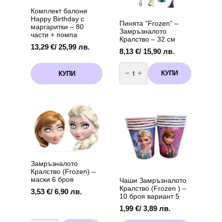
Комплект балони
Happy Birthday с
Пинята “Frozen” –
маргаритки – 80
Замръзналото
части + помпа
Кралство – 32 см
13,29
€
/ 25,99 лв.
8,13
€
/ 15,90 лв.
количество
за
КУПИ
КУПИ
Пинята
“Frozen”
–
Замръзналото
Кралство
-
32
см
Замръзналото
Кралство (Frozen) –
маски 6 броя
Чаши Замръзналото
Кралство (Frozen ) –
3,53
€
/ 6,90 лв.
10 броя вариант 5
1,99
€
/ 3,89 лв.
количество