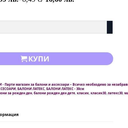
КУПИ
 - Парти магазин за балони и аксесоари – Всичко необходимо за незабра
КСЕСОАРИ
,
БАЛОНИ ЛАТЕКС
,
БАЛОНИ ЛАТЕКС - 30см
лони за рожден ден
,
балони рожден ден дете
,
класик
,
класик30
,
латекс30
,
м
формация