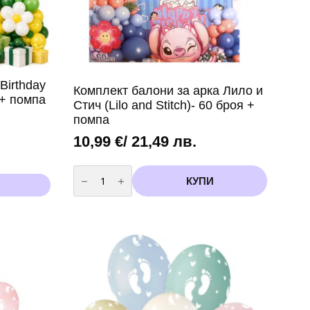
Birthday
Комплект балони за арка Лило и
 + помпа
Стич (Lilo and Stitch)- 60 броя +
помпа
10,99
€
/ 21,49 лв.
количество
за
КУПИ
Комплект
балони
за
арка
Лило
и
Стич
(Lilo
and
Stitch)-
60
броя
+