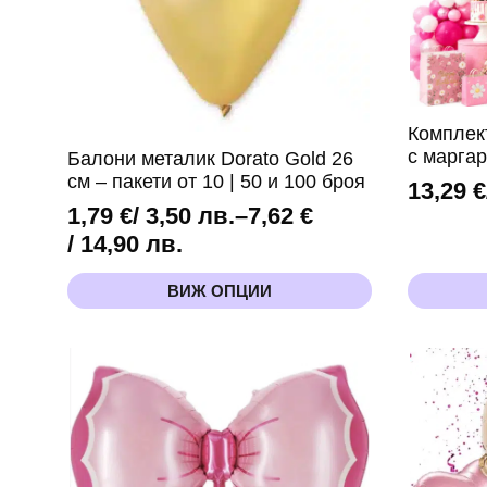
Комплек
с маргар
Балони металик Dorato Gold 26
см – пакети от 10 | 50 и 100 броя
13,29
€
1,79
€
/ 3,50 лв.
–
7,62
€
Price
/ 14,90 лв.
range:
This
ВИЖ ОПЦИИ
1,79 €
product
has
/
multiple
3,50 лв.
variants.
through
The
options
7,62 €
may
/
be
14,90 лв.
chosen