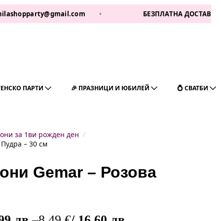
pparty@gmail.com
•
БЕЗПЛАТНА ДОСТАВКА ЗА 1 РАБ
ГЕНСКО ПАРТИ
🎉 ПРАЗНИЦИ И ЮБИЛЕЙ
💍 СВАТБИ
они за 1ви рожден ден
Пудра – 30 см
они Gemar – Розова
,99 лв.
–
8,49
€
/ 16,60 лв.