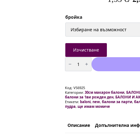
Price
range:
бройка
1,53 €
/
2,99 лв.
Изчистване
through
количество
8,49 €
за
Латексови
/
Балони
Gemar
16,60 лв.
–
Розова
Код:
VS6925
Пудра
Категории:
30см макарон балони
,
БАЛОНИ
-
балони за 1ви рожден ден
,
БАЛОНИ И А
30
Етикети:
baloni
,
new
,
балони за парти
,
ба
см
пудра
,
ще имам момиче
Описание
Допълнителна ин