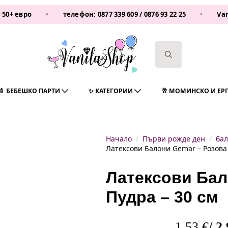
о
•
телефон:
0877 339 609
/
0876 93 22 25
•
Vanilasho
Search
for:
🍼 БЕБЕШКО ПАРТИ
✨ КАТЕГОРИИ
🥂 МОМИНСКО И ЕР
Начало
Първи рожде ден
бал
Латексови Балони Gemar – Розова 
Латексови Бал
Пудра – 30 см
1,53
€
/ 2