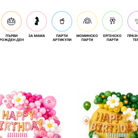
🎂
🤰
🥤
👰
🥂
ПЪРВИ
ЗА МАМА
ПАРТИ
МОМИНСКО
ЕРГЕНСКО
ПРАЗ
И
РОЖДЕН ДЕН
АРТИКУЛИ
ПАРТИ
ПАРТИ
ТЕ