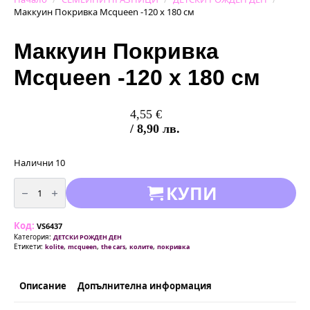
Маккуин Покривка Mcqueen -120 x 180 см
Маккуин Покривка
Mcqueen -120 x 180 см
4,55
€
/ 8,90 лв.
Налични 10
количество
КУПИ
за
Маккуин
Покривка
Mcqueen
Код:
-120
VS6437
x
Категория:
ДЕТСКИ РОЖДЕН ДЕН
180
Етикети:
,
,
,
,
kolite
mcqueen
the cars
колите
покривка
см
Описание
Допълнителна информация