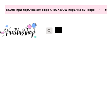
а ЕКОНТ при поръчка 80+ евро // BOX NOW поръчка 50+ евро
•
телефо
Search
for: