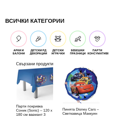
ВСИЧКИ КАТЕГОРИИ
🎈
🎉
🧸
👶
🎊
АРКИ И
ДЕТСКИ РД
ДЕТСКИ
БЕБЕШКИ
ПАРТИ
П
БАЛОНИ
ДЕКОРАЦИИ
ИГРАЧКИ
ПРАЗНИЦИ
КОНСУМАТИВИ
РОЖД
Свързани продукти
Парти покривка
Пинята Disney Cars –
Соник (Sonic) – 120 х
Светкавица Маккуин
180 см вариант 3