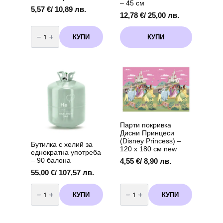
– 45 см
5,57
€
/ 10,89 лв.
12,78
€
/ 25,00 лв.
количество
за
КУПИ
КУПИ
Парти
покривка
Соник
(Sonic)
-
120
х
180
см
вариант
3
Парти покривка
Дисни Принцеси
(Disney Princess) –
Бутилка с хелий за
120 x 180 см new
еднократна употреба
– 90 балона
4,55
€
/ 8,90 лв.
55,00
€
/ 107,57 лв.
количество
количество
за
за
КУПИ
КУПИ
Бутилка
Парти
с
покривка
хелий
Дисни
за
Принцеси