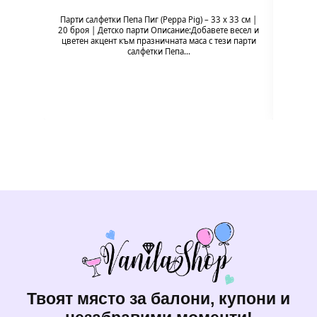
Парти салфетки Пепа Пиг (Peppa Pig) – 33 x 33 см |
Балон 
20 броя | Детско парти Описание:Добавете весел и
Pig
цветен акцент към празничната маса с тези парти
празн
салфетки Пепа…
формат
Твоят място за балони, купони и