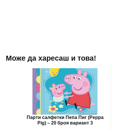
еднократна
(Disney
употреба
Princess)
-
-
90
120
балона
x
180
см
new
Може да харесаш и това!
Парти салфетки Пепа Пиг (Peppa
Бал
Pig) – 20 броя вариант 3