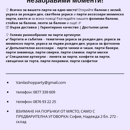
незабравими моменти!
🎈
Всичко за вашето парти на едно място!
Открийте
балони с хелий
,
украса за рожден ден
,
сватбена украса
и
парти аксесоари моминско
парти, както и
за всеки повод! Разгледайте нашите
фолиеви балони
,
стойки за балони
,
ленти за балони
и още! 🎉
📦
Бърза доставка | Гарантирано качество | Достъпни цени
🎈
Голямо разнообразие на парти артикули:
✔️
Партита и събития
–
тематична украса за рожден ден
,
украса за
моминско парти
,
украса за първи рожден ден
,
украса за фотозона
✔️
Допълнителни аксесоари
–
парти чинии и чаши
,
парти банери
,
парти знаменца
,
парти свирки
,
парти сламки
,
парти маски
✔️
Специални артикули
–
пинята за парти
,
конфети за парти
,
свещички за торта
,
парти покривки
,
парти салфетки
Vanilashopparty@gmail.com
телефон: 0877 339 609
телефон: 0876 93 22 25
ВЗИМАНЕ НА ПОРЪЧКИ ОТ МЯСТО, САМО С
ПРЕДВАРИТЕЛНА УГОВОРКА: София, Надежда 2 бл. 272 -
склад