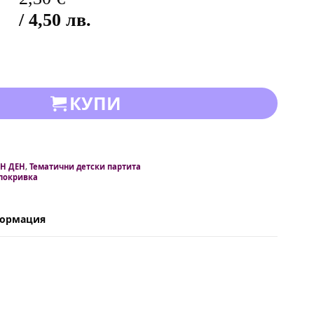
/ 4,50 лв.
КУПИ
Н ДЕН
,
Тематични детски партита
покривка
формация