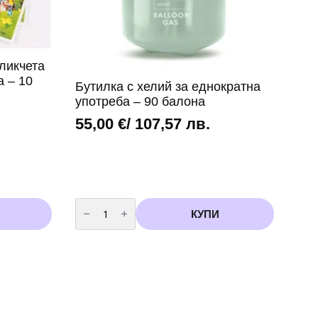
ликчета
а – 10
Бутилка с хелий за еднократна
употреба – 90 балона
55,00
€
/ 107,57 лв.
количество
за
КУПИ
Бутилка
с
хелий
за
еднократна
употреба
-
90
балона