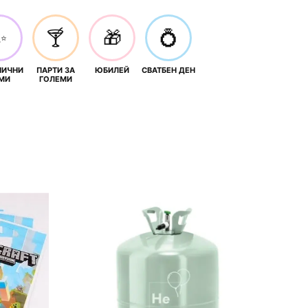
✨
🍸
🎁
💍
НИЧНИ
ПАРТИ ЗА
ЮБИЛЕЙ
СВАТБЕН ДЕН
МИ
ГОЛЕМИ