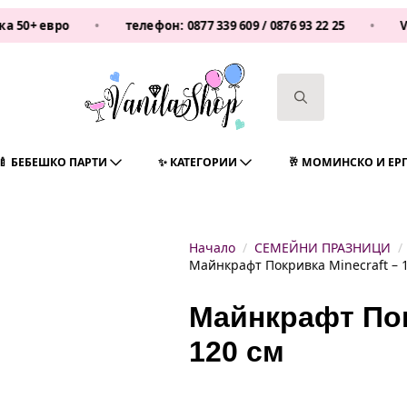
вро
•
телефон:
0877 339 609
/
0876 93 22 25
•
Vanilash
Search
for:
🍼 БЕБЕШКО ПАРТИ
✨ КАТЕГОРИИ
🥂 МОМИНСКО И ЕР
Начало
СЕМЕЙНИ ПРАЗНИЦИ
Майнкрафт Покривка Minecraft – 1
Майнкрафт Покр
120 см