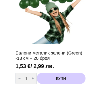
3
Балони металиk зелени (Green)
-13 см – 20 броя
1,53
€
/ 2,99 лв.
количество
за
КУПИ
Балони
металиk
зелени
(Green)
-13
см
-
20
броя