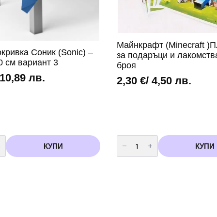
Майнкрафт (Minecraft )П
кривка Соник (Sonic) –
за подаръци и лакомств
0 см вариант 3
броя
 10,89 лв.
2,30
€
/ 4,50 лв.
во
количество
за
КУПИ
КУПИ
Майнкрафт
(Minecraft
)Пликчета
за
подаръци
и
лакомства
-
10
броя