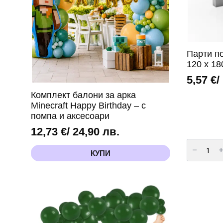
Парти по
120 х 18
5,57
€
/
Комплект балони за арка
Minecraft Happy Birthday – с
помпа и аксесоари
12,73
€
/ 24,90 лв.
количест
за
КУПИ
Парти
покривка
Соник
(Sonic)
-
120
х
180
см
вариант