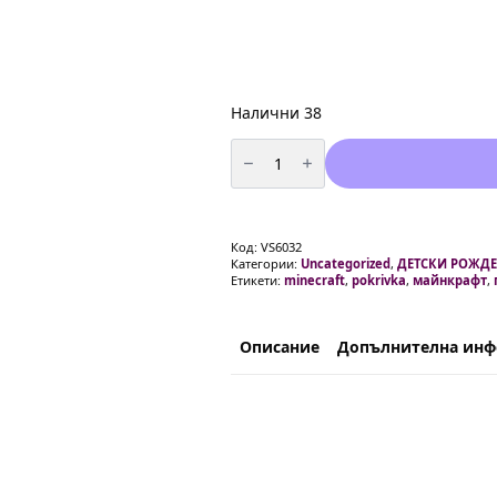
Налични 38
количество
за
Майнкрафт
Покривка
Minecraft
-
108
Код:
VS6032
x
Категории:
Uncategorized
,
ДЕТСКИ РОЖДЕ
120
Етикети:
minecraft
,
pokrivka
,
майнкрафт
,
см
Описание
Допълнителна ин