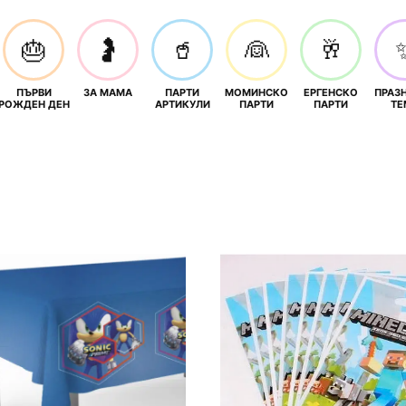
🎂
🤰
🥤
👰
🥂
ПЪРВИ
ЗА МАМА
ПАРТИ
МОМИНСКО
ЕРГЕНСКО
ПРАЗ
И
РОЖДЕН ДЕН
АРТИКУЛИ
ПАРТИ
ПАРТИ
ТЕ