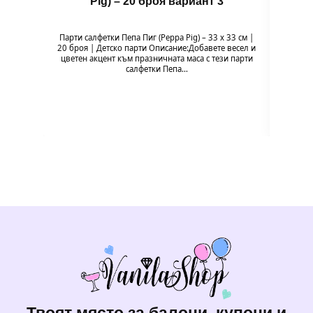
Pig) – 20 броя вариант 3
Парти салфетки Пепа Пиг (Peppa Pig) – 33 x 33 см |
Балон 
20 броя | Детско парти Описание:Добавете весел и
Pig
цветен акцент към празничната маса с тези парти
празн
салфетки Пепа…
формат