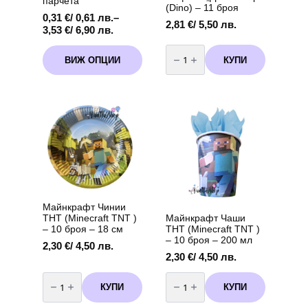
парчета
(Dino) – 11 броя
0,31
€
/ 0,61 лв.
–
2,81
€
/ 5,50 лв.
Price
3,53
€
/ 6,90 лв.
range:
количество
This
0,31 €
за
КУПИ
ВИЖ ОПЦИИ
product
Топери
/
за
has
0,61 лв.
сладки
multiple
through
и
variants.
мъфини
3,53 €
"Динозавър"
The
/
(Dino)
options
6,90 лв.
-
may
11
броя
be
chosen
on
the
product
Майнкрафт Чинии
page
Майнкрафт Чаши
ТНТ (Minecraft TNT )
ТНТ (Minecraft TNT )
– 10 броя – 18 см
– 10 броя – 200 мл
2,30
€
/ 4,50 лв.
2,30
€
/ 4,50 лв.
количество
количество
за
за
КУПИ
КУПИ
Майнкрафт
Майнкрафт
Чинии
Чаши