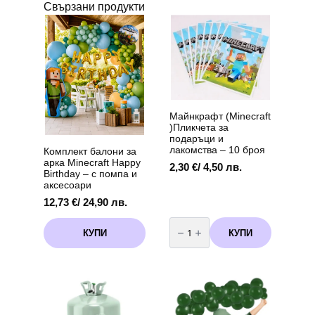
Свързани продукти
Майнкрафт (Minecraft
)Пликчета за
подаръци и
лакомства – 10 броя
Комплект балони за
арка Minecraft Happy
2,30
€
/ 4,50 лв.
Birthday – с помпа и
аксесоари
12,73
€
/ 24,90 лв.
количество
за
КУПИ
КУПИ
Майнкрафт
(Minecraft
)Пликчета
за
подаръци
и
лакомства
-
10