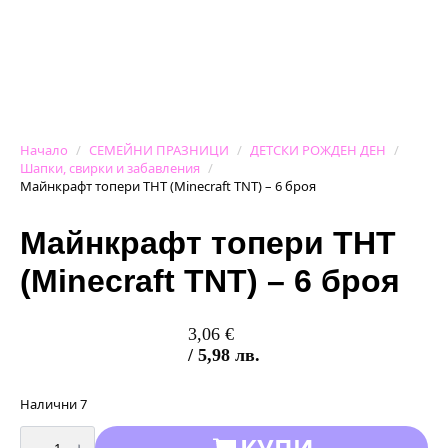
Начало
СЕМЕЙНИ ПРАЗНИЦИ
ДЕТСКИ РОЖДЕН ДЕН
Шапки, свирки и забавления
Майнкрафт топери ТНТ (Minecraft ТNT) – 6 броя
Майнкрафт топери ТНТ
(Minecraft ТNT) – 6 броя
3,06
€
/ 5,98 лв.
Налични 7
количество
КУПИ
за