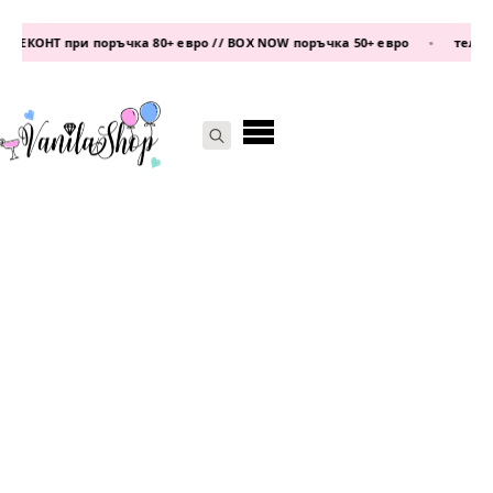
ЕКОНТ при поръчка 80+ евро // BOX NOW поръчка 50+ евро
•
телефон
Search
for: