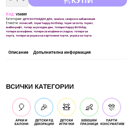
Майнкрафт
топери
ТНТ
Код:
(Minecraft
VS6889
ТNT)
Категории:
,
ДЕТСКИ РОЖДЕН ДЕН
Шапки, свирки и забавления
-
Етикети:
,
,
,
,
minecraft
toper happy birthday
toper za torta
toperi
6
,
,
,
майнкрафт
топер за рожден ден
топери Happy Birthday
броя
,
,
топери за мъфини
топери за мъфини и сладки
топери за
,
,
торта
топери за украса на картонени торти
украса за торта
Описание
Допълнителна информация
ВСИЧКИ КАТЕГОРИИ
🎈
🎉
🧸
👶
🎊
АРКИ И
ДЕТСКИ РД
ДЕТСКИ
БЕБЕШКИ
ПАРТИ
П
БАЛОНИ
ДЕКОРАЦИИ
ИГРАЧКИ
ПРАЗНИЦИ
КОНСУМАТИВИ
РОЖД