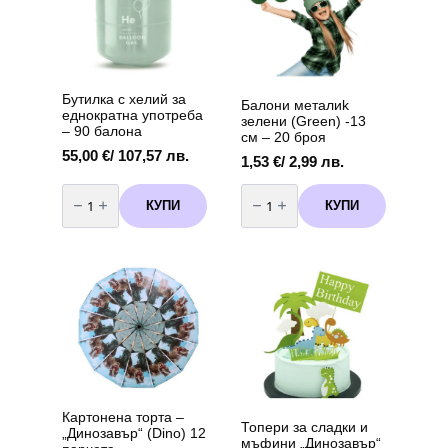
броя
Бутилка с хелий за
Балони металиk
еднократна употреба
зелени (Green) -13
– 90 балона
см – 20 броя
55,00
€
/ 107,57 лв.
1,53
€
/ 2,99 лв.
количество
количество
за
за
КУПИ
КУПИ
Бутилка
Балони
с
металиk
хелий
зелени
за
(Green)
еднократна
-13
употреба
см
-
-
90
20
балона
броя
Картонена торта –
Топери за сладки и
„Динозавър“ (Dino) 12
мъфини „Динозавър“