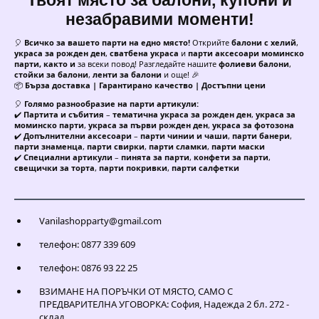
Твоят място за балони, купони и
незабравими моменти!
🎈
Всичко за вашето парти на едно място!
Открийте
балони с хелий
,
украса за рожден ден
,
сватбена украса
и
парти аксесоари моминско
парти, както и
за всеки повод! Разгледайте нашите
фолиеви балони
,
стойки за балони
,
ленти за балони
и още! 🎉
📦
Бърза доставка | Гарантирано качество | Достъпни цени
🎈
Голямо разнообразие на парти артикули:
✔️
Партита и събития
–
тематична украса за рожден ден
,
украса за
моминско парти
,
украса за първи рожден ден
,
украса за фотозона
✔️
Допълнителни аксесоари
–
парти чинии и чаши
,
парти банери
,
парти знаменца
,
парти свирки
,
парти сламки
,
парти маски
✔️
Специални артикули
–
пинята за парти
,
конфети за парти
,
свещички за торта
,
парти покривки
,
парти салфетки
Vanilashopparty@gmail.com
телефон: 0877 339 609
телефон: 0876 93 22 25
ВЗИМАНЕ НА ПОРЪЧКИ ОТ МЯСТО, САМО С
ПРЕДВАРИТЕЛНА УГОВОРКА: София, Надежда 2 бл. 272 -
склад