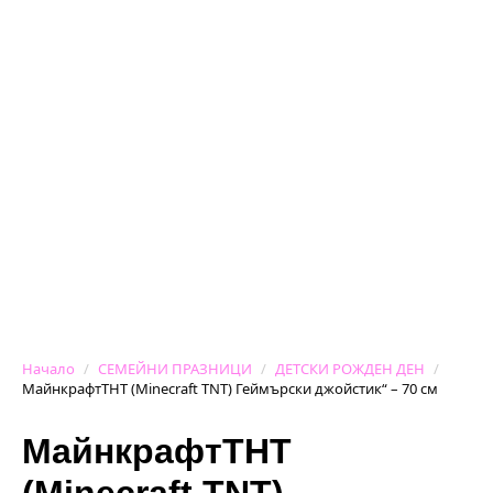
Начало
СЕМЕЙНИ ПРАЗНИЦИ
ДЕТСКИ РОЖДЕН ДЕН
МайнкрафтТНТ (Minecraft ТNT) Геймърски джойстик“ – 70 см
МайнкрафтТНТ
(Minecraft ТNT)