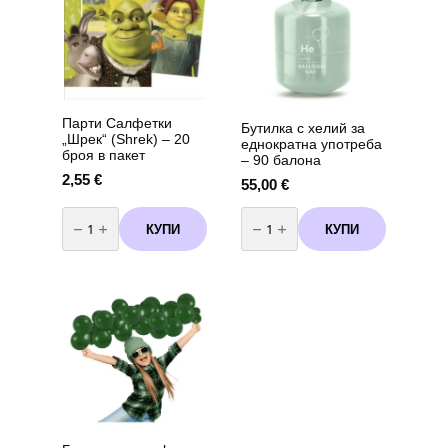
-
10
броя
Парти Салфетки
Бутилка с хелий за
„Шрек“ (Shrek) – 20
еднократна употреба
броя в пакет
– 90 балона
2,55
€
55,00
€
количество
количество
за
за
КУПИ
КУПИ
Парти
Бутилка
Салфетки
с
"Шрек"
хелий
(Shrek)
за
–
еднократна
20
употреба
броя
-
в
90
пакет
балона