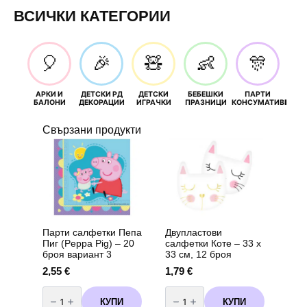
ВСИЧКИ КАТЕГОРИИ
🎈
🎉
🧸
👶
🎊
АРКИ И
ДЕТСКИ РД
ДЕТСКИ
БЕБЕШКИ
ПАРТИ
П
БАЛОНИ
ДЕКОРАЦИИ
ИГРАЧКИ
ПРАЗНИЦИ
КОНСУМАТИВИ
РОЖД
Свързани продукти
Парти салфетки Пепа
Двупластови
Пиг (Peppa Pig) – 20
салфетки Коте – 33 х
броя вариант 3
33 см, 12 броя
2,55
€
1,79
€
количество
количество
за
за
КУПИ
КУПИ