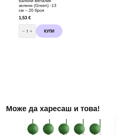
Балони металиk
зелени (Green) -13
см – 20 броя
1,53
€
количество
за
КУПИ
Балони
металиk
зелени
(Green)
-13
см
-
20
броя
Може да харесаш и това!