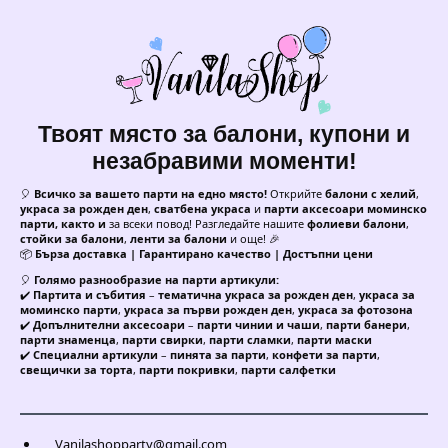
Твоят място за балони, купони и
незабравими моменти!
🎈
Всичко за вашето парти на едно място!
Открийте
балони с хелий
,
украса за рожден ден
,
сватбена украса
и
парти аксесоари моминско
парти, както и
за всеки повод! Разгледайте нашите
фолиеви балони
,
стойки за балони
,
ленти за балони
и още! 🎉
📦
Бърза доставка | Гарантирано качество | Достъпни цени
🎈
Голямо разнообразие на парти артикули:
✔️
Партита и събития
–
тематична украса за рожден ден
,
украса за
моминско парти
,
украса за първи рожден ден
,
украса за фотозона
✔️
Допълнителни аксесоари
–
парти чинии и чаши
,
парти банери
,
парти знаменца
,
парти свирки
,
парти сламки
,
парти маски
✔️
Специални артикули
–
пинята за парти
,
конфети за парти
,
свещички за торта
,
парти покривки
,
парти салфетки
Vanilashopparty@gmail.com