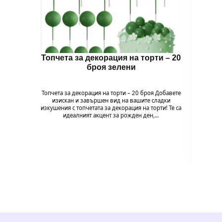
Топчета за декорация на торти – 20
Топч
броя зелени
Топчета за декорация на торти – 20 броя Добавете
Топчет
изискан и завършен вид на вашите сладки
изи
изкушения с топчетата за декорация на торти! Те са
изкушен
идеалният акцент за рожден ден,…