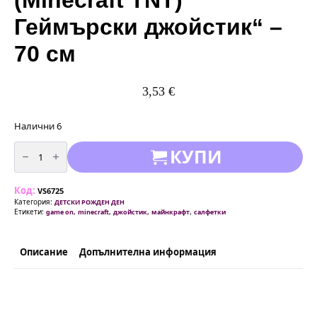
Геймърски джойстик“ –
70 см
3,53
€
Налични 6
количество
КУПИ
за
МайнкрафтТНТ
(Minecraft
ТNT)
Код:
Геймърски
VS6725
джойстик“
Категория:
ДЕТСКИ РОЖДЕН ДЕН
–
Етикети:
,
,
,
,
game on
minecraft
джойстик
майнкрафт
салфетки
70
см
Описание
Допълнителна информация