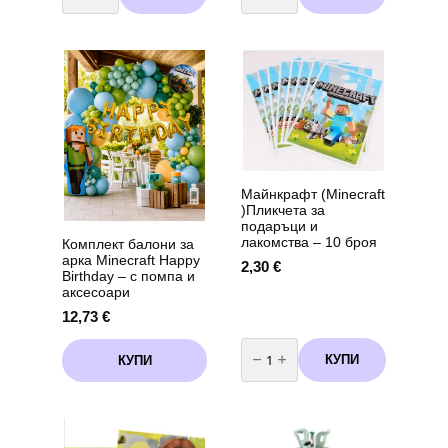
Парти
Двупластови
салфетки
салфетки
Пепа
Коте
Пиг
–
(Peppa
33
Pig)
х
-
33
20
см,
броя
12
вариант
броя
3
Майнкрафт (Minecraft
)Пликчета за
подаръци и
лакомства – 10 броя
Комплект балони за
арка Minecraft Happy
2,30
€
Birthday – с помпа и
аксесоари
12,73
€
количество
за
КУПИ
КУПИ
Майнкрафт
(Minecraft
)Пликчета
за
подаръци
и
лакомства