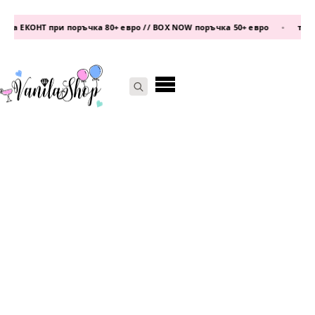
а ЕКОНТ при поръчка 80+ евро // BOX NOW поръчка 50+ евро
•
телефо
Search
for: